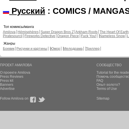
Русский
: COMICS / MANGA
Топ комиксы/манга
Amilova
Hémisphères
Super Dragon Bros Z
Arkham Roots
The Heart Of Earth
Piratesourcil
Fireworks Detective
Dragon Piece
Fuck You!
Nameless Snow
L
Жанры
Боевик
Рисунки и картины
Юмор
Мелодрама
Триллер
ПРОЕКТ АМИЛОВА
СООБЩЕСТВО
О проекте Amilova
Tutorial for the reade
Press Reviews
Помочь сообщество
Press kit
FAQ
Banners
Опыт-золото?
Advertise
Terms of Use
Follow Amilova on
Sitemap