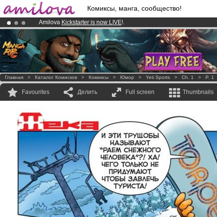
Комиксы, манга, сообщество!
Amilova
Kickstarter is now LIVE
!.
Premium membership from
3.95 euros
per month !
Get membership
Already 100000
members
and 1000
comics & mangas!
.
Главная
>
Каталог Комисков
>
Комиксы
>
Юмор
>
Yeti Sports
>
Ch. 1
>
P. 1
Favourites
Делить
Full screen
Thumbnails