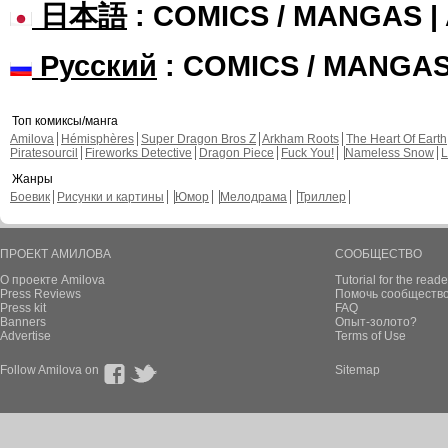
日本語
: COMICS / MANGAS 
Русский
: COMICS / MANGA
Топ комиксы/манга
Amilova
Hémisphères
Super Dragon Bros Z
Arkham Roots
The Heart Of Earth
Piratesourcil
Fireworks Detective
Dragon Piece
Fuck You!
Nameless Snow
L
Жанры
Боевик
Рисунки и картины
Юмор
Мелодрама
Триллер
ПРОЕКТ АМИЛОВА
СООБЩЕСТВО
О проекте Amilova
Tutorial for the reade
Press Reviews
Помочь сообщество
Press kit
FAQ
Banners
Опыт-золото?
Advertise
Terms of Use
Follow Amilova on
Sitemap