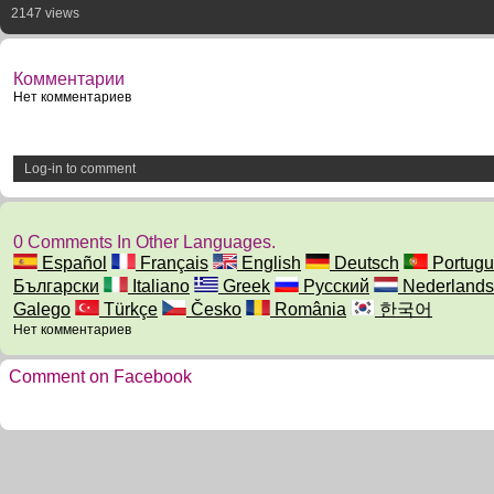
2147 views
Комментарии
Нет комментариев
Log-in to comment
0 Comments In Other Languages.
Español
Français
English
Deutsch
Portugu
Български
Italiano
Greek
Русский
Nederlands
Galego
Türkçe
Česko
România
한국어
Нет комментариев
Comment on Facebook