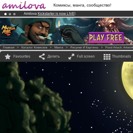
Комиксы, манга, сообщество!
Amilova
Kickstarter is now LIVE
!.
Already 100000
members
and 1000
comics & mangas!
.
Premium membership from
3.95 euros
per month !
Get membership
Главная
>
Каталог Комисков
>
Манга
>
Рисунки И Картины
>
Food Attack: Artwor
Favourites
Делить
Full screen
Thumbnails