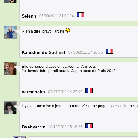
33
Selenn
05/09/2011 21:02:04
Rien à dire, bravo l'artiste
26
Kaioshin du Sud-Est
07/23/2011 17:20:36
Elle est super classe en cat woman Amilova.
Je devrais faire pareil pour la Japan expo de Paris 2012
27
carmencita
07/27/2011 14:27:06
Il y a eu une mise à jour et pourtant, c'est une page assez ancienne :s
36
Byabya~~♥
10/13/2011 15:18:35