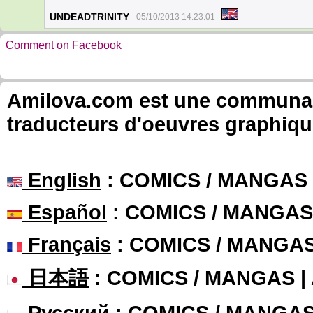
UNDEADTRINITY
05/10/2013 14:23:01
Comment on Facebook
Amilova.com est une communauté
traducteurs d'oeuvres graphiqu
English
: COMICS / MANGAS
Español
: COMICS / MANGAS
Français
: COMICS / MANGA
日本語
: COMICS / MANGAS 
Русский
: COMICS / MANGA