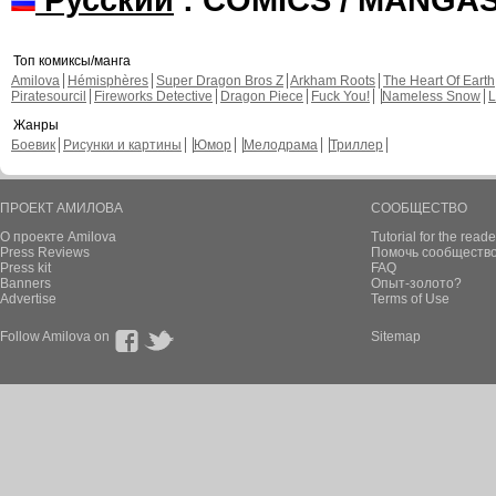
Топ комиксы/манга
Amilova
Hémisphères
Super Dragon Bros Z
Arkham Roots
The Heart Of Earth
Piratesourcil
Fireworks Detective
Dragon Piece
Fuck You!
Nameless Snow
L
Жанры
Боевик
Рисунки и картины
Юмор
Мелодрама
Триллер
ПРОЕКТ АМИЛОВА
СООБЩЕСТВО
О проекте Amilova
Tutorial for the reade
Press Reviews
Помочь сообщество
Press kit
FAQ
Banners
Опыт-золото?
Advertise
Terms of Use
Follow Amilova on
Sitemap