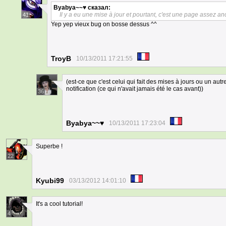
Byabya~~♥
сказал:
Il y a eu une mise à jour et pourtant, c'est une page assez an
41
Yep yep vieux bug on bosse dessus ^^
TroyB
10/13/2011 17:21:55
(est-ce que c'est celui qui fait des mises à jours ou un autre
notification (ce qui n'avait jamais été le cas avant))
36
Byabya~~♥
10/13/2011 17:23:04
Superbe !
22
Kyubi99
03/13/2012 14:01:10
It's a cool tutorial!
4