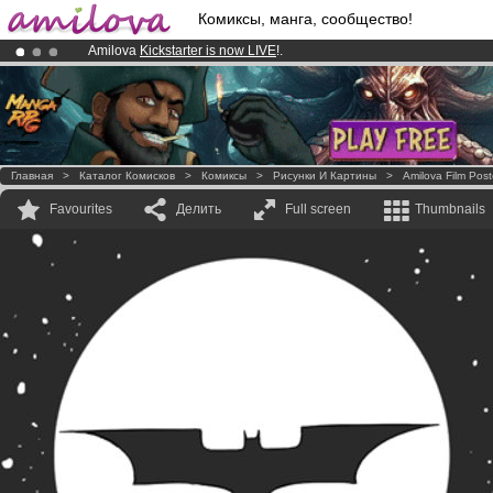
Комиксы, манга, сообщество!
Amilova
Kickstarter is now LIVE
!.
Premium membership from
3.95 euros
per month !
Get membership
Already 100000
members
and 1000
comics & mangas!
.
Главная
>
Каталог Комисков
>
Комиксы
>
Рисунки И Картины
>
Amilova Film Post
Favourites
Делить
Full screen
Thumbnails