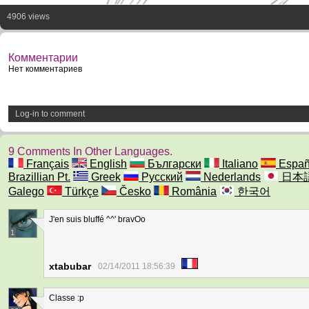
4906 views
Комментарии
Нет комментариев
Log-in to comment
9 Comments In Other Languages.
Français
English
Български
Italiano
Españ
Brazillian Pt.
Greek
Русский
Nederlands
日本
Galego
Türkçe
Česko
România
한국어
J'en suis bluffé ^^' bravOo
1
xtabubar
02/14/2011 18:56:39
Classe :p