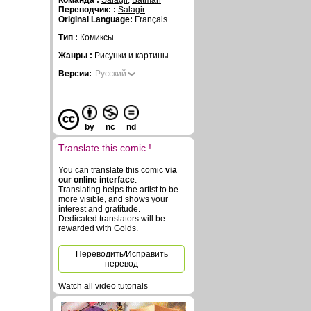
Команда :
Salagir
,
Batman
Переводчик: :
Salagir
Original Language:
Français
Тип :
Комиксы
Жанры :
Рисунки и картины
Версии:
Русский
by
nc
nd
Translate this comic !
You can translate this comic
via
our online interface
.
Translating helps the artist to be
more visible, and shows your
interest and gratitude.
Dedicated translators will be
rewarded with Golds.
Переводить/Исправить
перевод
Watch all video tutorials