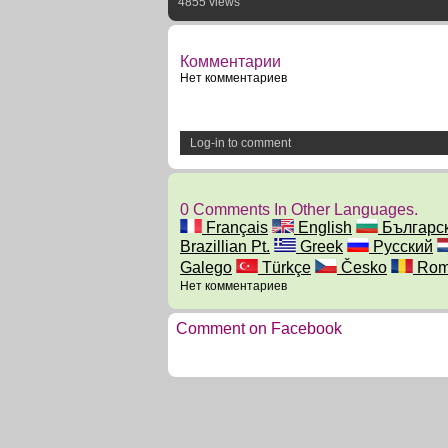
4855 views
Комментарии
Нет комментариев
Log-in to comment
0 Comments In Other Languages.
Français
English
Българс
Brazillian Pt.
Greek
Русский
Galego
Türkçe
Česko
Rom
Нет комментариев
Comment on Facebook