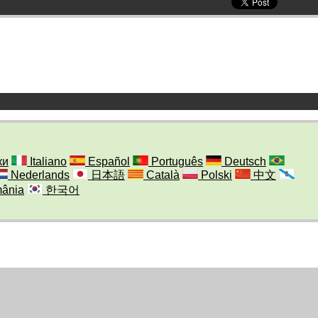
ки
Italiano
Español
Português
Deutsch
Nederlands
日本語
Català
Polski
中文
ânia
한국어