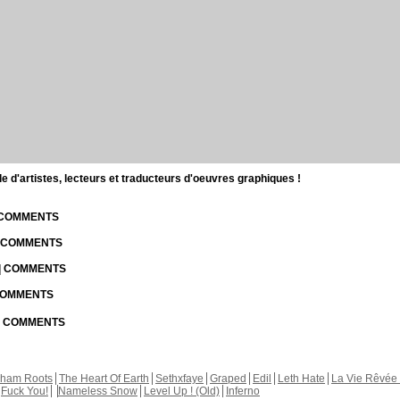
d'artistes, lecteurs et traducteurs d'oeuvres graphiques !
| COMMENTS
| COMMENTS
 | COMMENTS
 COMMENTS
 | COMMENTS
kham Roots
The Heart Of Earth
Sethxfaye
Graped
Edil
Leth Hate
La Vie Rêvée 
Fuck You!
Nameless Snow
Level Up ! (Old)
Inferno