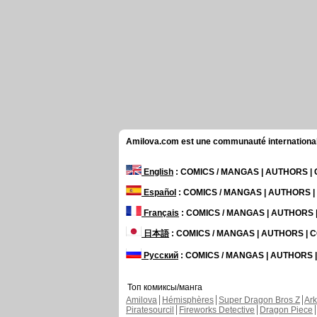
Amilova.com est une communauté internationale 
English
: COMICS / MANGAS | AUTHORS 
Español
: COMICS / MANGAS | AUTHORS 
Français
: COMICS / MANGAS | AUTHORS
日本語
: COMICS / MANGAS | AUTHORS |
Русский
: COMICS / MANGAS | AUTHORS
Топ комиксы/манга
Amilova
Hémisphères
Super Dragon Bros Z
Ar
Piratesourcil
Fireworks Detective
Dragon Piece