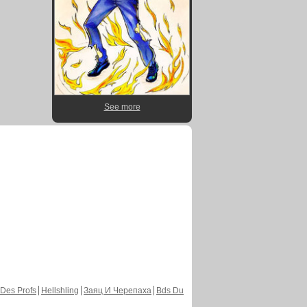
See more
Des Profs
Hellshling
Заяц И Черепаха
Bds Du