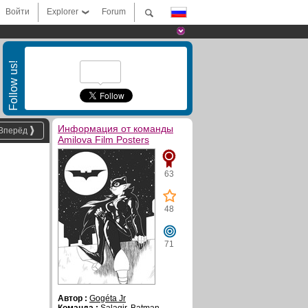
Войти
Explorer
Forum
Follow us!
Информация от команды
Вперёд
Amilova Film Posters
63
48
71
Автор :
Gogéta Jr