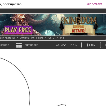
а, сообщество!
Join Amilova
comics & mangas!
.
os
per month !
Get membership now
ки И Картины
>
Amilova Film Posters
>
Ch. 3
>
P. 5
l screen
Thumbnails
Ch. 3
P. 5
Prev.