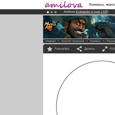
Комиксы, манг
Amilova
Kickstarter is now LIVE
!.
Already 100000
members
and 1000
Premium membership from
3.95 eur
Главная
>
Каталог Комисков
>
Комиксы
>
Рисун
Favourites
Делить
Ful