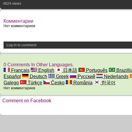
4824 views
Комментарии
Нет комментариев
Log-in to comment
0 Comments In Other Languages.
Français
English
日本語
Português
Brazilli
Español
Deutsch
Greek
Русский
Nederlands
Galego
Türkçe
Česko
România
한국어
Нет комментариев
Comment on Facebook