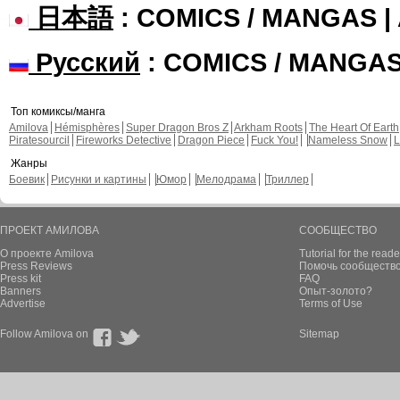
日本語
: COMICS / MANGAS 
Русский
: COMICS / MANGA
Топ комиксы/манга
Amilova
Hémisphères
Super Dragon Bros Z
Arkham Roots
The Heart Of Earth
Piratesourcil
Fireworks Detective
Dragon Piece
Fuck You!
Nameless Snow
L
Жанры
Боевик
Рисунки и картины
Юмор
Мелодрама
Триллер
ПРОЕКТ АМИЛОВА
СООБЩЕСТВО
О проекте Amilova
Tutorial for the reade
Press Reviews
Помочь сообщество
Press kit
FAQ
Banners
Опыт-золото?
Advertise
Terms of Use
Follow Amilova on
Sitemap