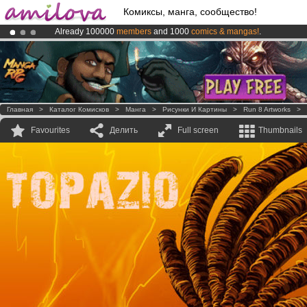
Комиксы, манга, сообщество!
Already 100000
members
and 1000
comics & mangas!
.
Amilova
Kickstarter is now LIVE
!.
Premium membership from
3.95 euros
per month !
Get membership
Главная
>
Каталог Комисков
>
Манга
>
Рисунки И Картины
>
Run 8 Artworks
>
Favourites
Делить
Full screen
Thumbnails