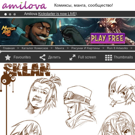
Комиксы, манга, сообщество!
Amilova
Kickstarter is now LIVE
!.
Already 100000
members
and 1000
comics & mangas!
.
Premium membership from
3.95 euros
per month !
Get membership
Главная
>
Каталог Комисков
>
Манга
>
Рисунки И Картины
>
Run 8 Artworks
>
Favourites
Делить
Full screen
Thumbnails