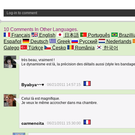
Log-in to comment
10 Comments In Other Languages.
Français
English
日本語
Português
Brazilli
Español
Deutsch
Greek
Русский
Nederlands
Galego
Türkçe
Česko
România
한국어
très beau, vraiment !
Le dynamisme est là, la précision des détails aussi (style les bandage
36
Byabya~~♥
06/21/2011 14:57:15
Celui là est magnifique.
Je veux le même accrocher dans ma chambre.
27
carmencita
06/21/2011 15:30:00