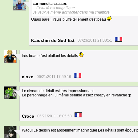
carmencita
сказал:
Celui là est magnifique.
26
Je veux le même accrocher dans ma chambre.
Ouais pareil, j'suis bluffé tellement c'est beau
Kaioshin du Sud-Est
07/23/2011 21:08:51
très beau, c'est bluffant les détails
6
cloxo
06/21/2011 17:59:16
Le niveau de détail est très impressionnant.
Le personnage en lui même semble assez creepy en revanche :p
17
Croca
06/21/2011 18:05:58
Waou! Le dessin est absolument magnifique! Les détails sont époustou
31