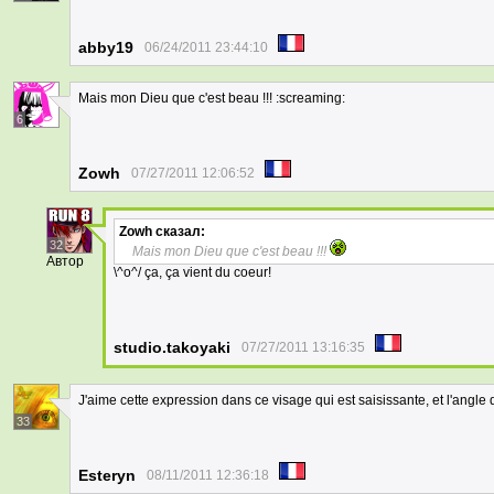
abby19
06/24/2011 23:44:10
Mais mon Dieu que c'est beau !!! :screaming:
6
Zowh
07/27/2011 12:06:52
Zowh
сказал:
32
Mais mon Dieu que c'est beau !!!
Автор
\^o^/ ça, ça vient du coeur!
studio.takoyaki
07/27/2011 13:16:35
J'aime cette expression dans ce visage qui est saisissante, et l'angle 
33
Esteryn
08/11/2011 12:36:18