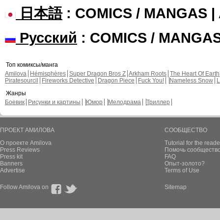
日本語
: COMICS / MANGAS 
Русский
: COMICS / MANGA
Топ комиксы/манга
Amilova
Hémisphères
Super Dragon Bros Z
Arkham Roots
The Heart Of Earth
Piratesourcil
Fireworks Detective
Dragon Piece
Fuck You!
Nameless Snow
L
Жанры
Боевик
Рисунки и картины
Юмор
Мелодрама
Триллер
ПРОЕКТ АМИЛОВА
СООБЩЕСТВО
О проекте Amilova
Tutorial for the reade
Press Reviews
Помочь сообщество
Press kit
FAQ
Banners
Опыт-золото?
Advertise
Terms of Use
Follow Amilova on
Sitemap