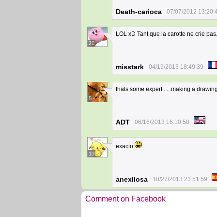
Death-carioca
07/07/2012 13:20:
LOL xD Tant que la carotte ne crie pas.
20
misstark
04/19/2013 18:49:39
thats some expert .....making a drawin
5
ADT
06/16/2013 16:10:50
exacto
13
anexllosa
10/27/2013 23:51:59
Comment on Facebook