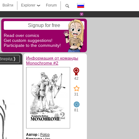
Войти
Explorer
Forum
Signup for free
Read over comics
Get custom suggestions!
Participate to the community!
Информация от команды
Вперёд
Monochrome #2
42
31
81
Автор :
Folco