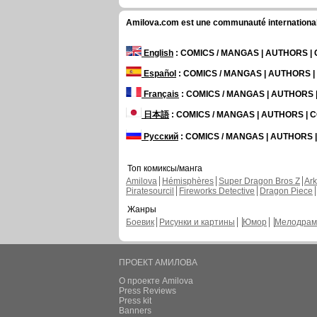
Amilova.com est une communauté internationale 
English
: COMICS / MANGAS | AUTHORS 
Español
: COMICS / MANGAS | AUTHORS 
Français
: COMICS / MANGAS | AUTHORS
日本語
: COMICS / MANGAS | AUTHORS |
Русский
: COMICS / MANGAS | AUTHORS
Топ комиксы/манга
Amilova
Hémisphères
Super Dragon Bros Z
Ar
Piratesourcil
Fireworks Detective
Dragon Piece
Жанры
Боевик
Рисунки и картины
Юмор
Мелодрам
ПРОЕКТ АМИЛОВА
О проекте Amilova
Press Reviews
Press kit
Banners