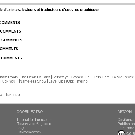
d'artistes, lecteurs et traducteurs d'oeuvres graphiques !
| COMMENTS
| COMMENTS
 | COMMENTS
 COMMENTS
 | COMMENTS
kham Roots
The Heart Of Earth
Sethxfaye
Graped
Edil
Leth Hate
La Vie Rêvée 
Fuck You!
Nameless Snow
Level Up ! (Old)
Inferno
а
Триллер
СООБЩЕСТВО
АВТОРЫ
Tutorial for the reader
Опублико
Помочь сообщество!
Publish an
FAQ
Fair Trad
Опыт-золото?
CC B