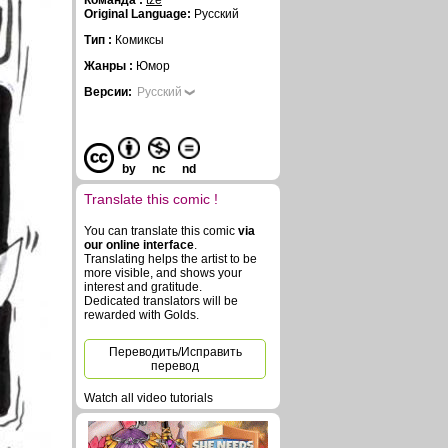
Команда :
tze
Original Language:
Русский
Тип :
Комиксы
Жанры :
Юмор
Версии:
Русский
by
nc
nd
Translate this comic !
You can translate this comic
via
our online interface
.
Translating helps the artist to be
more visible, and shows your
interest and gratitude.
Dedicated translators will be
rewarded with Golds.
Переводить/Исправить
перевод
Watch all video tutorials