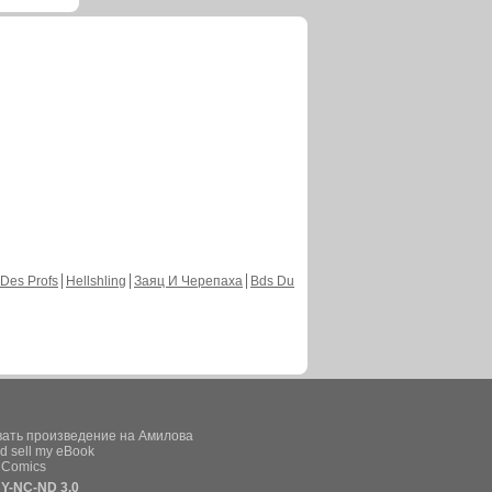
Des Profs
Hellshling
Заяц И Черепаха
Bds Du
вать произведение на Амилова
d sell my eBook
e Comics
Y-NC-ND 3.0