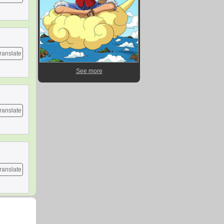
ranslate
See more
ranslate
ranslate