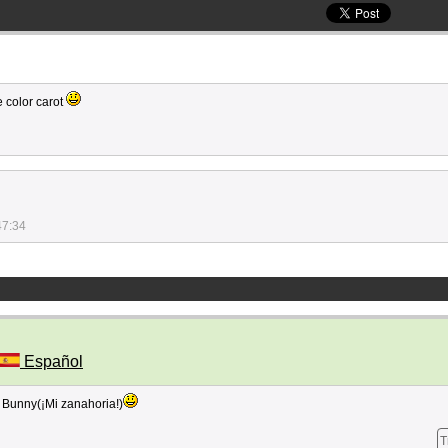
e color carot
47:34
Español
s Bunny(¡Mi zanahoria!)
T