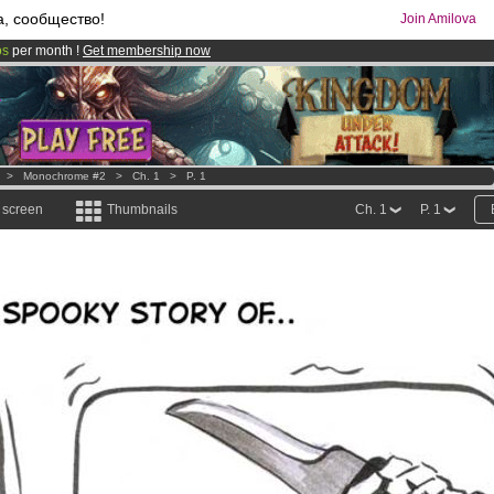
а, сообщество!
Join Amilova
os
per month !
Get membership now
comics & mangas!
.
>
Monochrome #2
>
Ch. 1
>
P. 1
l screen
Thumbnails
Ch. 1
P. 1