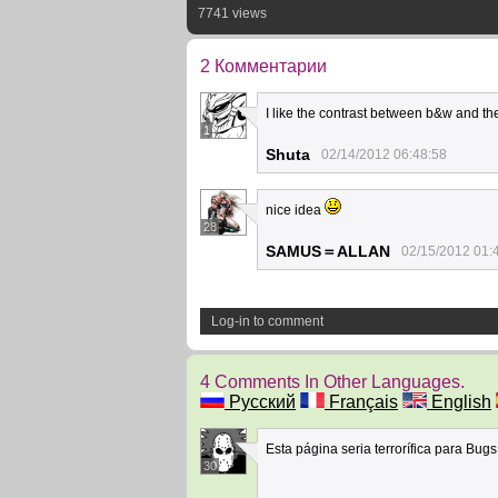
7741 views
2 Комментарии
I like the contrast between b&w and th
1
Shuta
02/14/2012 06:48:58
nice idea
28
SAMUS＝ALLAN
02/15/2012 01:
Log-in to comment
4 Comments In Other Languages.
Русский
Français
English
Esta página seria terrorífica para Bug
30