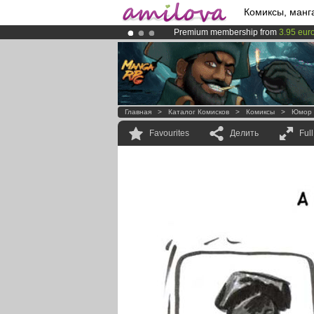
Комиксы, манг
Premium membership from
3.95 eur
Already 100000
members
and 1000
Amilova
Kickstarter is now LIVE
!.
Главная
>
Каталог Комисков
>
Комиксы
>
Юмор
Favourites
Делить
Ful