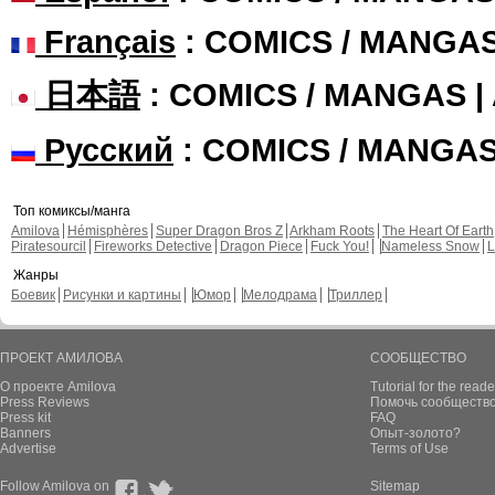
Français
: COMICS / MANGA
日本語
: COMICS / MANGAS 
Русский
: COMICS / MANGA
Топ комиксы/манга
Amilova
Hémisphères
Super Dragon Bros Z
Arkham Roots
The Heart Of Earth
Piratesourcil
Fireworks Detective
Dragon Piece
Fuck You!
Nameless Snow
L
Жанры
Боевик
Рисунки и картины
Юмор
Мелодрама
Триллер
ПРОЕКТ АМИЛОВА
СООБЩЕСТВО
О проекте Amilova
Tutorial for the reade
Press Reviews
Помочь сообщество
Press kit
FAQ
Banners
Опыт-золото?
Advertise
Terms of Use
Follow Amilova on
Sitemap