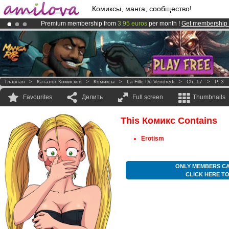
Комиксы, манга, сообщество!
Premium membership from
3.95 euros
per month !
Get membership
Amilova
Kickstarter is now LIVE
!.
Already 100000
members
and 1000
comics & mangas!
.
Главная
>
Каталог Комисков
>
Комиксы
>
La Fille Du Vendredi
>
Ch. 17
>
P. 3
Favourites
Делить
Full screen
Thumbnails
This Комикс Contains
Erotism
ONLY MEMBERS CA
CLICK HERE T