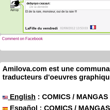
debyoyo
сказал:
17
De la dentelle
Автор
Et de la raie, monsieur, oui de la raie !!!
LaFille du vendredi
02/08/2012 13:53:03
Comment on Facebook
Amilova.com est une communauté
traducteurs d'oeuvres graphiqu
English
: COMICS / MANGAS
Español
: COMICS / MANGAS