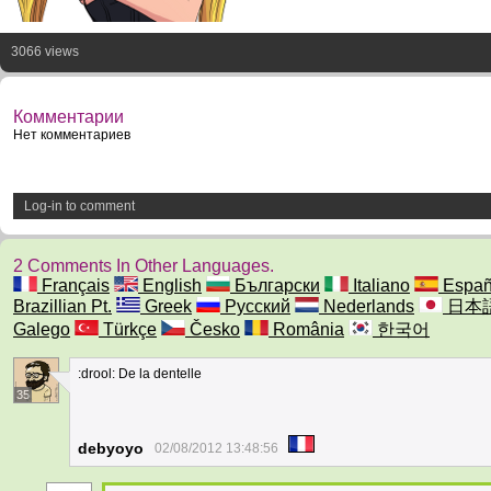
3066 views
Комментарии
Нет комментариев
Log-in to comment
2 Comments In Other Languages.
Français
English
Български
Italiano
Españ
Brazillian Pt.
Greek
Русский
Nederlands
日本
Galego
Türkçe
Česko
România
한국어
:drool: De la dentelle
35
debyoyo
02/08/2012 13:48:56