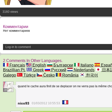
3160 views
Комментарии
Нет комментариев
Log-in to comment
2 Comments In Other Languages.
Français
English
Български
Italiano
Españ
Brazillian Pt.
Greek
Русский
Nederlands
日本
Galego
Türkçe
Česko
România
한국어
quand le cache aura finit de se deplacer on ne verra pas la même c
28
nico93
01/03/2012 10:55:53