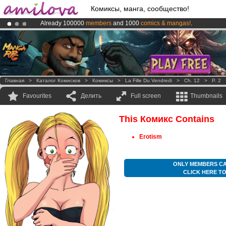
Комиксы, манга, сообщество!
Already 100000
members
and 1000
comics & mangas!
.
Premium membership from
3.95 euros
per month !
Get membership
Amilova
Kickstarter is now LIVE
!.
Главная
>
Каталог Комисков
>
Комиксы
>
La Fille Du Vendredi
>
Ch. 12
>
P. 2
Favourites
Делить
Full screen
Thumbnails
This Комикс Contains
Erotism
ONLY MEMBERS CA
CLICK HERE T