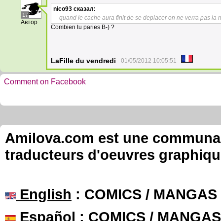
nico93
сказал:
17
quand le cache aura finit de se deplacer on ne verra pas l
Автор
Combien tu paries B-) ?
LaFille du vendredi
01/05/2012 10:05:51
Comment on Facebook
Amilova.com est une communauté
traducteurs d'oeuvres graphiqu
English
: COMICS / MANGAS
Español
: COMICS / MANGAS