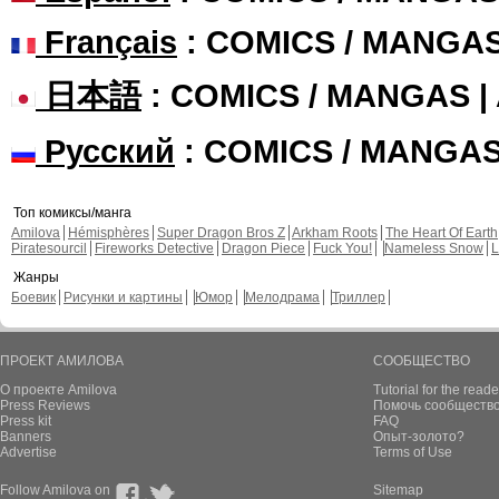
Français
: COMICS / MANGA
日本語
: COMICS / MANGAS 
Русский
: COMICS / MANGA
Топ комиксы/манга
Amilova
Hémisphères
Super Dragon Bros Z
Arkham Roots
The Heart Of Earth
Piratesourcil
Fireworks Detective
Dragon Piece
Fuck You!
Nameless Snow
L
Жанры
Боевик
Рисунки и картины
Юмор
Мелодрама
Триллер
ПРОЕКТ АМИЛОВА
СООБЩЕСТВО
О проекте Amilova
Tutorial for the reade
Press Reviews
Помочь сообщество
Press kit
FAQ
Banners
Опыт-золото?
Advertise
Terms of Use
Follow Amilova on
Sitemap