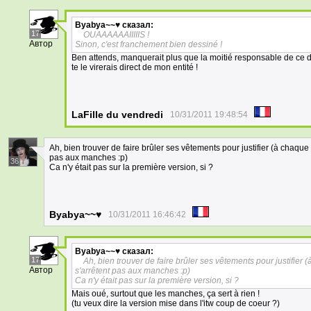
Byabya~~♥
сказал:
17
OUAAAAAAIIIIIS !
Автор
Sinon, c'est franchement bien dessiné !
Ben attends, manquerait plus que la moitié responsable de ce d
te le virerais direct de mon entité !
LaFille du vendredi
10/31/2011 19:48:54
Ah, bien trouver de faire brûler ses vêtements pour justifier (à chaqu
pas aux manches :p)
36
Ca n'y était pas sur la première version, si ?
Byabya~~♥
10/31/2011 16:46:42
Byabya~~♥
сказал:
17
Ah, bien trouver de faire brûler ses vêtements pour justifie
Автор
s'arrêtent pas aux manches :p)
Ca n'y était pas sur la première version, si ?
Mais oué, surtout que les manches, ça sert à rien !
(tu veux dire la version mise dans l'itw coup de coeur ?)