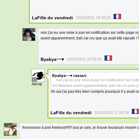
LaFille du vendredi
10/31/2011 19:48:25
non j'ai eu une mise à jour en notification sur cette page
avant apparemment, bah j'ai cru que ça avait été rajouté !
36
Byabya~~♥
10/31/2011 19:56:42
Byabya~~♥
сказал:
17
non j'ai eu une mise à jour en notification sur c
Автор
les flammes avant apparemment, bah j'ai cru que ça 
Ah oui j'ai pas très bien compris pourquoi il y avait cett
LaFille du vendredi
11/01/2011 17:06:56
rhooooooo à poil Amilova!!!!!!! (oui je sais, je trouve tounjours moyen 
35