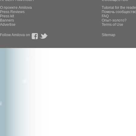
О проекте Amilova
Tutorial for the reade
Press Reviews
Помочь сообщество
Press kit
FAQ
Banners
Опыт-золото?
Advertise
Terms of Use
Follow Amilova on
Sitemap