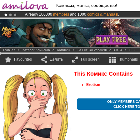
Комиксы, манга, сообщество!
Already 100000
members
and 1000
comics & mangas!
.
Premium membership from
3.95 euros
per month !
Get membership
Amilova
Kickstarter is now LIVE
!.
Главная
>
Каталог Комисков
>
Комиксы
>
La Fille Du Vendredi
>
Ch. 3
>
P. 1
Favourites
Делить
Full screen
Thumbnails
This Комикс Contains
Erotism
ONLY MEMBERS CA
CLICK HERE T