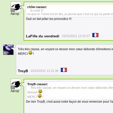
ch3w
сказал:
17
la voilà !!!
Автор
vu que le T-shirt est en feu, je pense que c'est ce qui va partir 
Oué on fait péter les pronostics !!!
LaFille du vendredi
10/31/2011 12:32:27
Très très classe, en voyant ce dessin mon cœur déborde d'émotions in
41
MERCI
!
TroyB
10/31/2011 12:11:36
TroyB
сказал:
17
Très très classe, en voyant ce dessin mon cœur déborde d'émo
Автор
demain
.
MERCI
!
De rien TroyB, c'est aussi notre façon de vous remercier pour l'acc