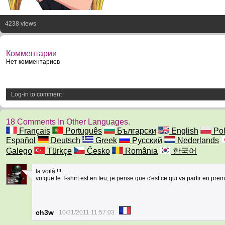
4238 views
Комментарии
Нет комментариев
Log-in to comment
18 Comments In Other Languages.
Français
Português
Български
English
Pol
Español
Deutsch
Greek
Русский
Nederlands
Galego
Türkçe
Česko
România
한국어
la voilà !!!
vu que le T-shirt est en feu, je pense que c'est ce qui va partir en prem
28
ch3w
10/31/2011 11:57:03