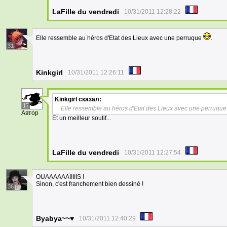
LaFille du vendredi
10/31/2011 12:28:22
Elle ressemble au héros d'Etat des Lieux avec une perruque
.
31
Kinkgirl
10/31/2011 12:26:11
Kinkgirl
сказал:
17
Elle ressemble au héros d'Etat des Lieux avec une perruqu
Автор
Et un meilleur soutif...
LaFille du vendredi
10/31/2011 12:27:54
OUAAAAAAIIIIIS !
Sinon, c'est franchement bien dessiné !
36
Byabya~~♥
10/31/2011 12:40:29