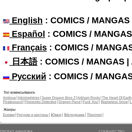
English
: COMICS / MANGAS
Español
: COMICS / MANGAS
Français
: COMICS / MANGA
日本語
: COMICS / MANGAS 
Русский
: COMICS / MANGA
Топ комиксы/манга
Amilova
Hémisphères
Super Dragon Bros Z
Arkham Roots
The Heart Of Earth
Piratesourcil
Fireworks Detective
Dragon Piece
Fuck You!
Nameless Snow
L
Жанры
Боевик
Рисунки и картины
Юмор
Мелодрама
Триллер
ПРОЕКТ АМИЛОВА
СООБЩЕСТВО