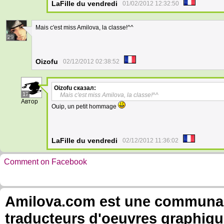
LaFille du vendredi
01/02/2012 12:32:50
Mais c'est miss Amilova, la classe!^^
29
Oizofu
02/12/2012 02:38:52
Oizofu
сказал:
17
Mais c'est miss Amilova, la classe!^^
Автор
Ouip, un petit hommage
LaFille du vendredi
02/12/2012 11:36:02
Comment on Facebook
Amilova.com est une communauté
traducteurs d'oeuvres graphiqu