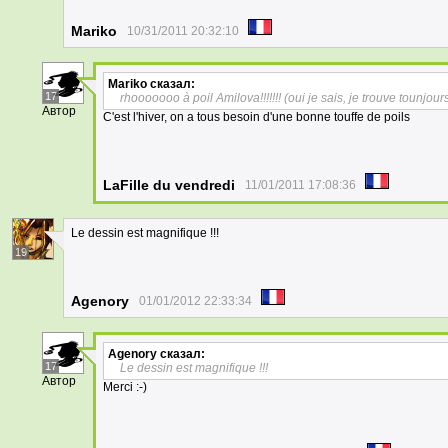
Mariko
10/31/2011 20:32:10
Mariko
сказал:
17
rhooooooo à poil Amilova!!!!!!! (oui je sais, je trouve tounjou
Автор
C'est l'hiver, on a tous besoin d'une bonne touffe de poils
LaFille du vendredi
11/01/2011 17:08:36
Le dessin est magnifique !!!
19
Agenory
01/01/2012 22:33:34
Agenory
сказал:
17
Le dessin est magnifique !!!
Автор
Merci :-)