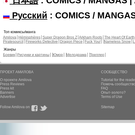
日本語
: COMICS / MANGAS 
Русский
: COMICS / MANGA
Топ комиксы/манга
Amilova
Hémisphères
Super Dragon Bros Z
Arkham Roots
The Heart Of Earth
Piratesourcil
Fireworks Detective
Dragon Piece
Fuck You!
Nameless Snow
L
Жанры
Боевик
Рисунки и картины
Юмор
Мелодрама
Триллер
ПРОЕКТ АМИЛОВА
СООБЩЕСТВО
О проекте Amilova
Tutorial for the reade
Press Reviews
Помочь сообщество
Press kit
FAQ
Banners
Опыт-золото?
Advertise
Terms of Use
Follow Amilova on
Sitemap