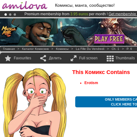
Комиксы, манга, сообщество!
Premium membership from
3.95 euros
per month !
Get membership
Amilova
Kickstarter is now LIVE
!.
Already 100000
members
and 1000
comics & mangas!
.
Главная
>
Каталог Комисков
>
Комиксы
>
La Fille Du Vendredi
>
Ch. 1
>
P. 6
Favourites
Делить
Full screen
Thumbnails
This Комикс Contains
Erotism
ONLY MEMBERS CA
CLICK HERE T