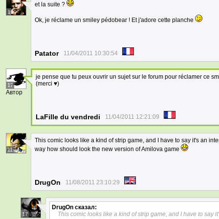
et la suite ?
1
Ok, je réclame un smiley pédobear ! Et j'adore cette planche
Patator
11/04/2011 10:30:54
je pense que tu peux ouvrir un sujet sur le forum pour réclamer ce smil
(merci ♥)
17
Автор
LaFille du vendredi
11/04/2011 12:21:09
This comic looks like a kind of strip game, and I have to say it's an in
way how should look the new version of Amilova game
11
DrugOn
11/08/2011 23:10:29
DrugOn
сказал:
This comic looks like a kind of strip game, and I have to say i
17