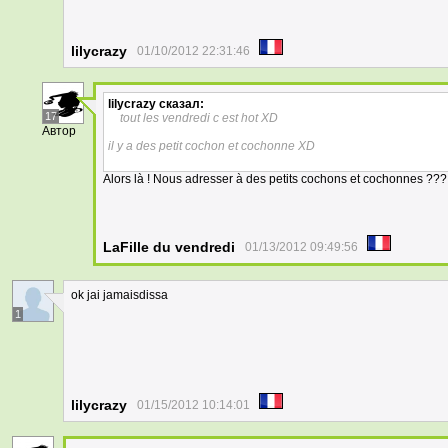
lilycrazy
01/10/2012 22:31:46
lilycrazy
сказал:
17
tout les vendredi c est hot XD
Автор
il y a des petit cochon et cochonne XD
Alors là ! Nous adresser à des petits cochons et cochonnes ??? Pa
LaFille du vendredi
01/13/2012 09:49:56
ok jai jamaisdissa
1
lilycrazy
01/15/2012 10:14:01