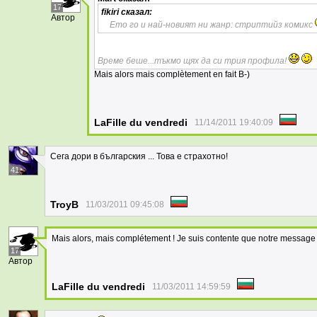
17
fikiri
сказал:
Автор
Ето го и най-новият ни жанр: стриптийз комикс
Време беше...тъкмо щях да си трия профила!
Mais alors mais complètement en fait B-)
LaFille du vendredi
11/14/2011 19:40:09
Сега дори в българския ... Това е страхотно!
41
TroyB
11/03/2011 09:45:08
Mais alors, mais complétement ! Je suis contente que notre message s
17
Автор
LaFille du vendredi
11/03/2011 14:59:59