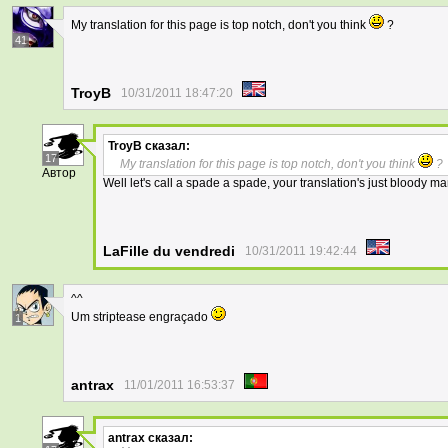
My translation for this page is top notch, don't you think
?
41
TroyB
10/31/2011 18:47:20
TroyB
сказал:
17
My translation for this page is top notch, don't you think
?
Автор
Well let's call a spade a spade, your translation's just bloody ma
LaFille du vendredi
10/31/2011 19:42:44
^^
Um striptease engraçado
1
antrax
11/01/2011 16:53:37
antrax
сказал: