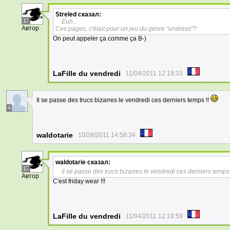
Streled
сказал:
17
Euh...
Автор
Ces pages, c'était pour un jeu du genre "undress"?
On peut appeler ça comme ça B-)
LaFille du vendredi
11/04/2011 12:19:33
Il se passe des trucs bizarres le vendredi ces derniers temps !!
4
waldotarie
10/28/2011 14:58:34
waldotarie
сказал:
17
Il se passe des trucs bizarres le vendredi ces derniers temps
Автор
C'est friday wear !!!
LaFille du vendredi
11/04/2011 12:19:59