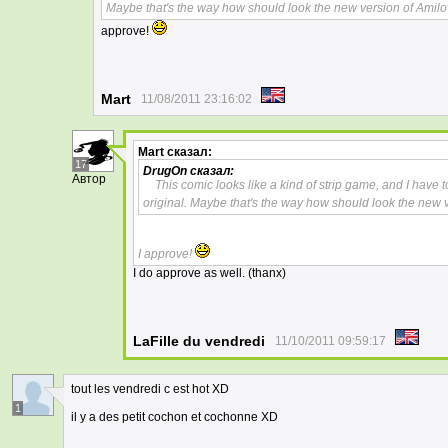
Maybe that's the way how should look the new version of Ami
approve!
Mart
11/08/2011 23:16:02
Mart
сказал:
17
DrugOn
сказал:
Автор
This comic looks like a kind of strip game, and I have 
original. Maybe that's the way how should look the new
I approve!
I do approve as well. (thanx)
LaFille du vendredi
11/10/2011 09:59:17
tout les vendredi c est hot XD
1
il y a des petit cochon et cochonne XD