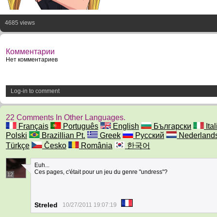
4685 views
Комментарии
Нет комментариев
Log-in to comment
22 Comments In Other Languages.
Français
Português
English
Български
Ita
Polski
Brazillian Pt.
Greek
Русский
Nederland
Türkçe
Česko
România
한국어
Euh...
Ces pages, c'était pour un jeu du genre "undress"?
12
Streled
10/27/2011 19:07:19