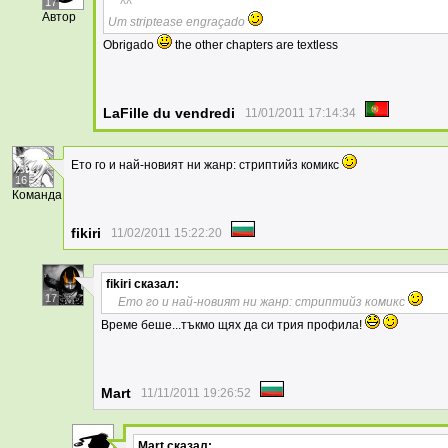
17
^^
Автор
Um striptease engraçado
Obrigado
the other chapters are textless
LaFille du vendredi
11/01/2011 17:14:34
Ето го и най-новият ни жанр: стриптийз комикс
16
Команда
fikiri
11/02/2011 15:22:20
fikiri
сказал:
17
Ето го и най-новият ни жанр: стриптийз комикс
Време беше...тъкмо щях да си трия профила!
Mart
11/11/2011 19:26:52
Mart
сказал: