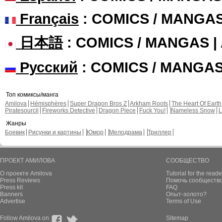
Français
: COMICS / MANGA
日本語
: COMICS / MANGAS 
Русский
: COMICS / MANGA
Топ комиксы/манга
Amilova
Hémisphères
Super Dragon Bros Z
Arkham Roots
The Heart Of Earth
Piratesourcil
Fireworks Detective
Dragon Piece
Fuck You!
Nameless Snow
L
Жанры
Боевик
Рисунки и картины
Юмор
Мелодрама
Триллер
ПРОЕКТ АМИЛОВА
СООБЩЕСТВО
О проекте Amilova
Tutorial for the reade
Press Reviews
Помочь сообщество
Press kit
FAQ
Banners
Опыт-золото?
Advertise
Terms of Use
Follow Amilova on
Sitemap