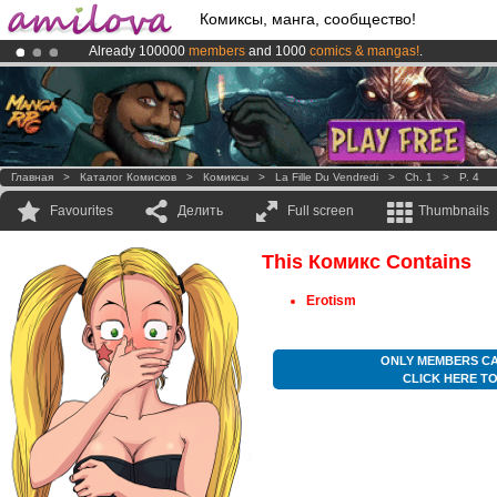
Комиксы, манга, сообщество!
Already 100000
members
and 1000
comics & mangas!
.
Premium membership from
3.95 euros
per month !
Get membership
Amilova
Kickstarter is now LIVE
!.
Главная
>
Каталог Комисков
>
Комиксы
>
La Fille Du Vendredi
>
Ch. 1
>
P. 4
Favourites
Делить
Full screen
Thumbnails
This Комикс Contains
Erotism
ONLY MEMBERS CA
CLICK HERE T