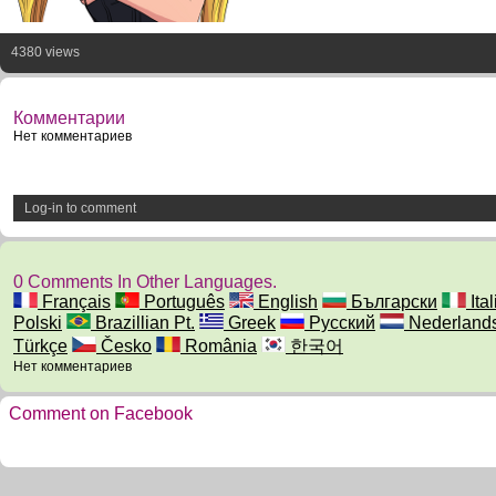
4380 views
Комментарии
Нет комментариев
Log-in to comment
0 Comments In Other Languages.
Français
Português
English
Български
Ita
Polski
Brazillian Pt.
Greek
Русский
Nederland
Türkçe
Česko
România
한국어
Нет комментариев
Comment on Facebook