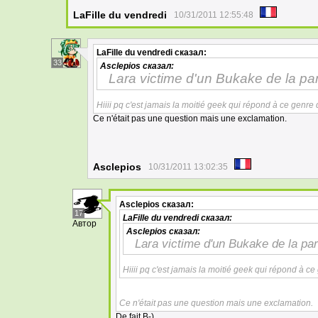
LaFille du vendredi
10/31/2011 12:55:48
LaFille du vendredi
сказал:
33
Asclepios
сказал:
Lara victime d'un Bukake de la pa
Hiiii pq c'est jamais la moitié geek qui répond à ce genr
Ce n'était pas une question mais une exclamation.
Asclepios
10/31/2011 13:02:35
Asclepios
сказал:
17
LaFille du vendredi
сказал:
Автор
Asclepios
сказал:
Lara victime d'un Bukake de la pa
Hiiii pq c'est jamais la moitié geek qui répond à 
Ce n'était pas une question mais une exclamation.
De fait B-)