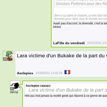
Grosses Poitrines pour des R
Ben vi ça attire le chalant, ça fait râler l
femmes pour râler, tous le monde est con
Aaah pas d'accord, la diversité, c'est la 
beau)
LaFille du vendredi
10/31/2011 13:
Lara victime d'un Bukake de la part d
33
Asclepios
10/30/2011 14:42:24
Asclepios
сказал:
17
Lara victime d'un Bukake de la part
Автор
Hiiii pq c'est jamais la moitié geek qui répond à ce genre de q