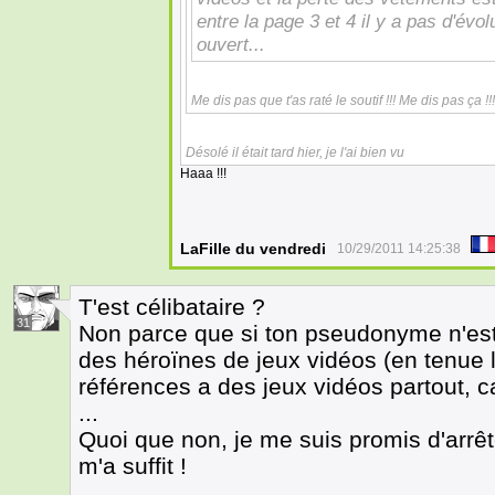
entre la page 3 et 4 il y a pas d'évol
ouvert...
Me dis pas que t'as raté le soutif !!! Me dis pas ça !!!
Désolé il était tard hier, je l'ai bien vu
Haaa !!!
LaFille du vendredi
10/29/2011 14:25:38
T'est célibataire ?
31
Non parce que si ton pseudonyme n'es
des héroïnes de jeux vidéos (en tenue l
références a des jeux vidéos partout, c
...
Quoi que non, je me suis promis d'arrê
m'a suffit !