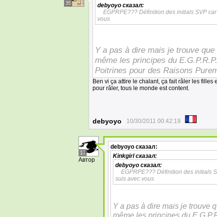
35
debyoyo
сказал:
EGPRPE??? Définition des initials SVP car s
vous
Y a pas à dire mais je trouve que
même les principes du E.G.P.R.
Poitrines pour des Raisons Pure
Ben vi ça attire le chalant, ça fait râler les fill
pour râler, tous le monde est content.
debyoyo
10/30/2011 00:42:19
debyoyo
сказал:
17
Kinkgirl
сказал:
Автор
debyoyo
сказал:
EGPRPE??? Définition des initials SV
suis avec vous
Y a pas à dire mais je trouve 
même les principes du E.G.P.