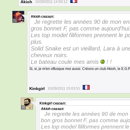
Akioh
10/29/2011 14:50:12
Akioh
сказал:
Je regrette les années 90 de mon enf
31
gros bonnet F, pas comme aujourd'hui
Les top model filiformes prennent le p
plus.
Solid Snake est un vieillard, Lara à un
cheveux noirs.
Le bateau coule mes amis
! !
Si, si, je m'en offusque moi aussi. Créons un club Akioh, le E.G.P
Kinkgirl
10/29/2011 15:03:51
Kinkgirl
сказал:
35
Akioh
сказал:
Je regrette les années 90 de mon 
bon gros bonnet F, pas comme aujo
Les top model filiformes prennent l