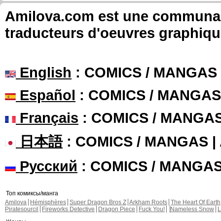
Amilova.com est une communauté
traducteurs d'oeuvres graphiqu
English
: COMICS / MANGAS
Español
: COMICS / MANGAS
Français
: COMICS / MANGA
日本語
: COMICS / MANGAS 
Русский
: COMICS / MANGA
Топ комиксы/манга
Amilova
Hémisphères
Super Dragon Bros Z
Arkham Roots
The Heart Of Earth
Piratesourcil
Fireworks Detective
Dragon Piece
Fuck You!
Nameless Snow
L