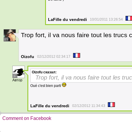
LaFille du vendredi
10/31/2011 13:26:54
Trop fort, il va nous faire tout les trucs
29
Oizofu
02/12/2012 02:34:17
Oizofu
сказал:
17
Trop fort, il va nous faire tout les tru
Автор
Oué c'est bien parti
LaFille du vendredi
02/12/2012 11:34:43
Comment on Facebook