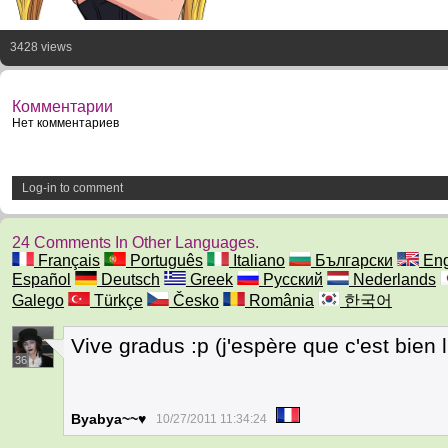
3428 views
Комментарии
Нет комментариев
Log-in to comment
24 Comments In Other Languages.
Français
Português
Italiano
Български
Eng
Español
Deutsch
Greek
Русский
Nederlands
Galego
Türkçe
Česko
România
한국어
Vive gradus :p (j'espère que c'est bien l
36
Byabya~~♥
10/27/2011 11:34:24