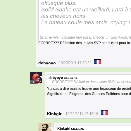
offusque plus.
Solid Snake est un vieillard, Lara à
les cheveux noirs.
Le bateau coule mes amis :crying: ! 
Si, si, je m'en offusque moi aussi. Créons un club Akioh, l
EGPRPE??? Définition des initials SVP car si c'est pour la
debyoyo
10/29/2011 17:30:32
debyoyo
сказал:
EGPRPE??? Définition des initials SVP car si c'es
31
Y a pas à dire mais je trouve que beaucoup de proje
Signification : Exigeons des Grosses Poitrines pou
Kinkgirl
10/29/2011 17:42:19
Kinkgirl
сказал: