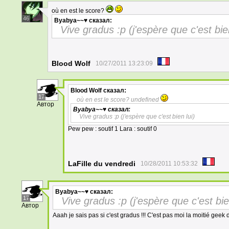
où en est le score?
46
Byabya~~♥
сказал:
Vive gradus :p (j'espère que c'est bien
Blood Wolf
10/27/2011 13:23:09
Blood Wolf
сказал:
17
où en est le score? undefined
Автор
Byabya~~♥
сказал:
Vive gradus :p (j'espère que c'est bien lui)
Pew pew : soutif 1 Lara : soutif 0
LaFille du vendredi
10/28/2011 10:53:32
Byabya~~♥
сказал:
17
Vive gradus :p (j'espère que c'est bie
Автор
Aaah je sais pas si c'est gradus !!! C'est pas moi la moitié geek d