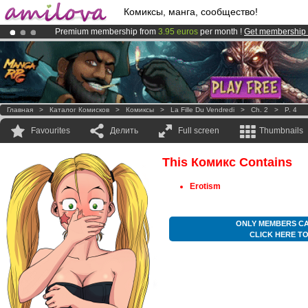
Комиксы, манга, сообщество!
Premium membership from
3.95 euros
per month !
Get membership
Already 100000
members
and 1000
comics & mangas!
.
Amilova
Kickstarter is now LIVE
!.
Главная
>
Каталог Комисков
>
Комиксы
>
La Fille Du Vendredi
>
Ch. 2
>
P. 4
Favourites
Делить
Full screen
Thumbnails
This Комикс Contains
Erotism
ONLY MEMBERS CA
CLICK HERE T