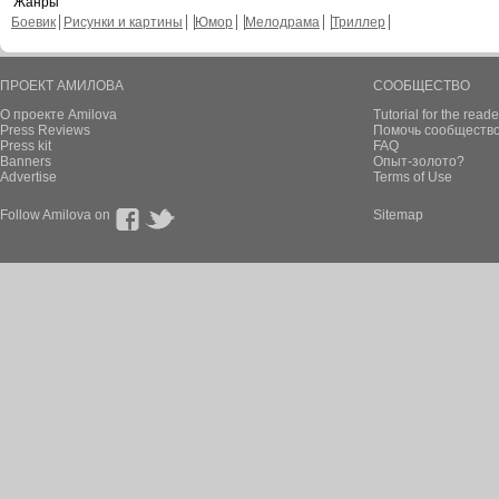
Жанры
Боевик
Рисунки и картины
Юмор
Мелодрама
Триллер
ПРОЕКТ АМИЛОВА
СООБЩЕСТВО
О проекте Amilova
Tutorial for the reade
Press Reviews
Помочь сообщество
Press kit
FAQ
Banners
Опыт-золото?
Advertise
Terms of Use
Follow Amilova on
Sitemap