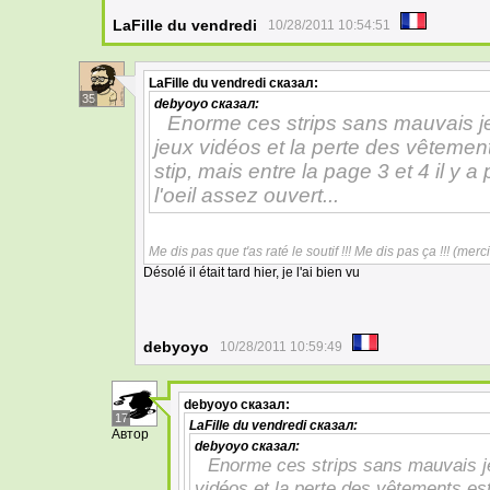
LaFille du vendredi
10/28/2011 10:54:51
LaFille du vendredi
сказал:
35
debyoyo
сказал:
Enorme ces strips sans mauvais je
jeux vidéos et la perte des vêtemen
stip, mais entre la page 3 et 4 il y 
l'oeil assez ouvert...
Me dis pas que t'as raté le soutif !!! Me dis pas ça !!! (merci 
Désolé il était tard hier, je l'ai bien vu
debyoyo
10/28/2011 10:59:49
debyoyo
сказал:
17
LaFille du vendredi
сказал:
Автор
debyoyo
сказал:
Enorme ces strips sans mauvais je
vidéos et la perte des vêtements est