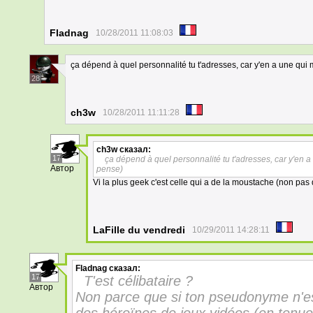
Fladnag
10/28/2011 11:08:03
ça dépend à quel personnalité tu t'adresses, car y'en a une qui
28
ch3w
10/28/2011 11:11:28
ch3w
сказал:
17
ça dépend à quel personnalité tu t'adresses, car y'en 
Автор
pense)
Vi la plus geek c'est celle qui a de la moustache (non pas q
LaFille du vendredi
10/29/2011 14:28:11
Fladnag
сказал:
17
T'est célibataire ?
Автор
Non parce que si ton pseudonyme n'e