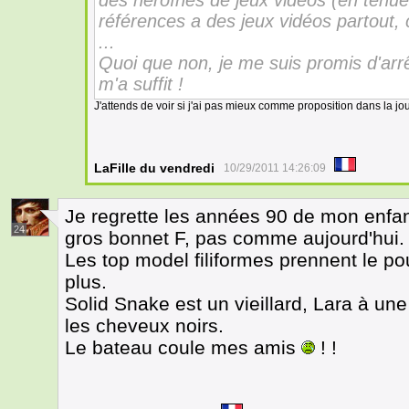
des héroïnes de jeux vidéos (en tenue
références a des jeux vidéos partout, 
...
Quoi que non, je me suis promis d'arr
m'a suffit !
J'attends de voir si j'ai pas mieux comme proposition dans la jou
LaFille du vendredi
10/29/2011 14:26:09
Je regrette les années 90 de mon enfan
24
gros bonnet F, pas comme aujourd'hui.
Les top model filiformes prennent le po
plus.
Solid Snake est un vieillard, Lara à une
les cheveux noirs.
Le bateau coule mes amis
! !