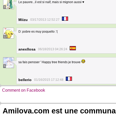
Le pauvre...il est si naïf, mais si mignon aussi ♥
8
Miizu
03/17/2013 12:52:27
D: pobre es muy poquello :'(
13
anexllosa
06/18/2013 04:26:24
sa fais pensser ' Happy tree friends je trouve
6
bellerio
01/16/2015 17:12:48
Comment on Facebook
Amilova.com est une communauté