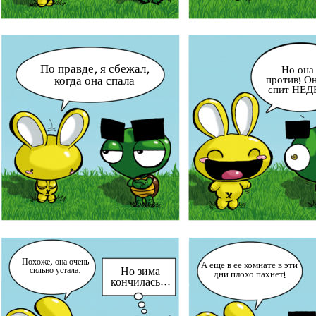
По правде, я сбежал,
Но она
против! О
когда она спала
спит НЕД
Похоже, она очень
А еще в ее комнате в эти
сильно устала.
Но зима
дни плохо пахнет!
кончилась...