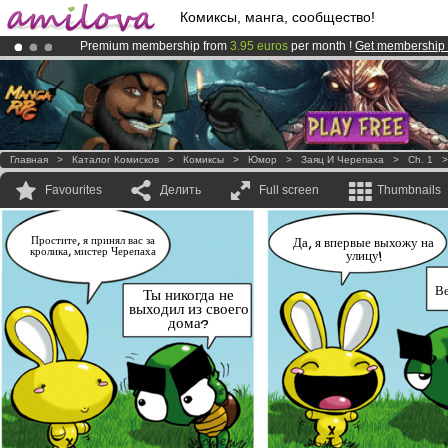
Комиксы, манга, сообщество!
Premium membership from
3.95 euros
per month !
Get membership
Already 100000
members
and 1000
comics & mangas!
.
Amilova
Kickstarter is now LIVE
!.
Главная
>
Каталог Комисков
>
Комиксы
>
Юмор
>
Заяц И Черепаха
>
Ch. 1
Favourites
Делить
Full screen
Thumbnails
Простите, я принял вас за
Да, я впервые выхожу на
кролика, мистер Черепаха
улицу!
Ве
Ты никогда не
выходил из своего
дома?