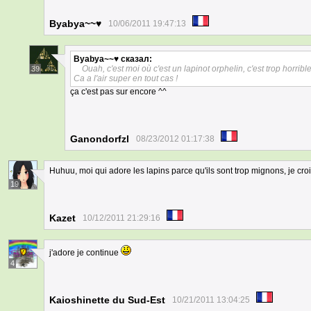
Byabya~~♥
10/06/2011 19:47:13
Byabya~~♥
сказал:
Ouah, c'est moi où c'est un lapinot orphelin, c'est trop horribl
39
Ca a l'air super en tout cas !
ça c'est pas sur encore ^^
Ganondorfzl
08/23/2012 01:17:38
Huhuu, moi qui adore les lapins parce qu'ils sont trop mignons, je cr
19
Kazet
10/12/2011 21:29:16
j'adore je continue
4
Kaioshinette du Sud-Est
10/21/2011 13:04:25