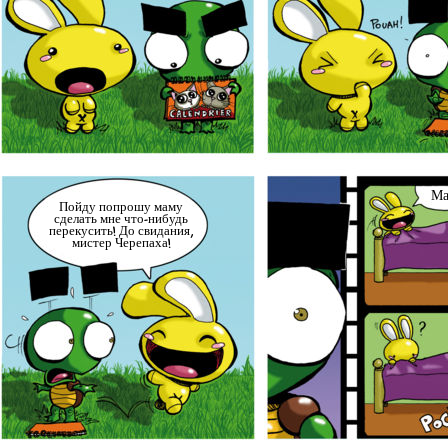
Ма
Пойду попрошу маму
сделать мне что-нибудь
перекусить! До свидания,
мистер Черепаха!