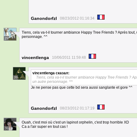
Ganondorfzl
08/23/2012 01:16:34
Tiens, cela va-t-il tourner ambiance Happy Tree Friends ? Après tout,
personnage. ^^
29
vincentlenga
10/06/2011 11:59:48
vincentlenga
сказал:
Tiens, cela va-t-il tourner ambiance Happy Tree Friends ? Ap
39
un autre personnage. ^^
Je ne pense pas que cette bd sera aussi sanglante et gore ^^
Ganondorfzl
08/23/2012 01:17:19
Ouah, c'est moi où c'est un lapinot orphelin, c'est trop horrible XD
Ca a l'air super en tout cas !
36