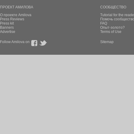
ПРОЕКТ АМИЛОВА
СООБЩЕСТВО
О проекте Amilova
Tutorial for the reade
Press Reviews
Помочь сообщество
Press kit
FAQ
Banners
Опыт-золото?
Advertise
Terms of Use
Follow Amilova on
Sitemap