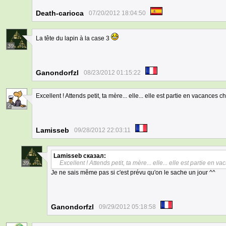
Death-carioca
07/20/2012 18:04:50
La tête du lapin à la case 3
39
Ganondorfzl
08/23/2012 01:15:22
Excellent ! Attends petit, ta mère... elle... elle est partie en vacances 
2
Lamisseb
09/28/2012 22:03:11
Lamisseb
сказал:
Excellent ! Attends petit, ta mère... elle... elle est partie en 
39
Je ne sais même pas si c'est prévu qu'on le sache un jour ^^
Ganondorfzl
09/29/2012 05:18:58