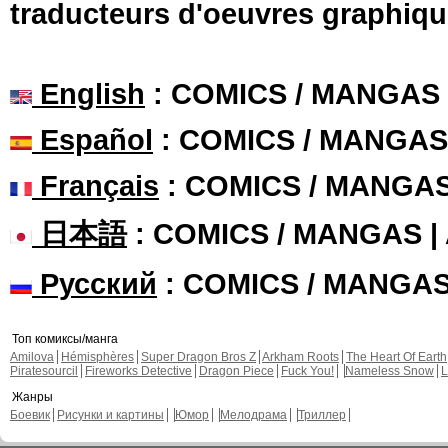
traducteurs d'oeuvres graphiqu
English
: COMICS / MANGAS
Español
: COMICS / MANGAS
Français
: COMICS / MANGA
日本語
: COMICS / MANGAS 
Русский
: COMICS / MANGA
Топ комиксы/манга
Amilova
Hémisphères
Super Dragon Bros Z
Arkham Roots
The Heart Of Earth
Piratesourcil
Fireworks Detective
Dragon Piece
Fuck You!
Nameless Snow
L
Жанры
Боевик
Рисунки и картины
Юмор
Мелодрама
Триллер