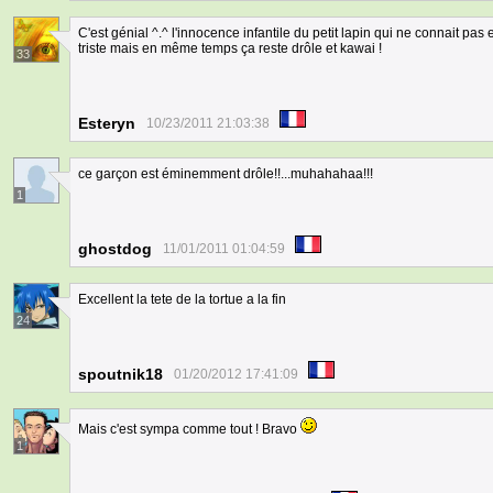
C'est génial ^.^ l'innocence infantile du petit lapin qui ne connait pas 
triste mais en même temps ça reste drôle et kawai !
33
Esteryn
10/23/2011 21:03:38
ce garçon est éminemment drôle!!...muhahahaa!!!
1
ghostdog
11/01/2011 01:04:59
Excellent la tete de la tortue a la fin
24
spoutnik18
01/20/2012 17:41:09
Mais c'est sympa comme tout ! Bravo
1