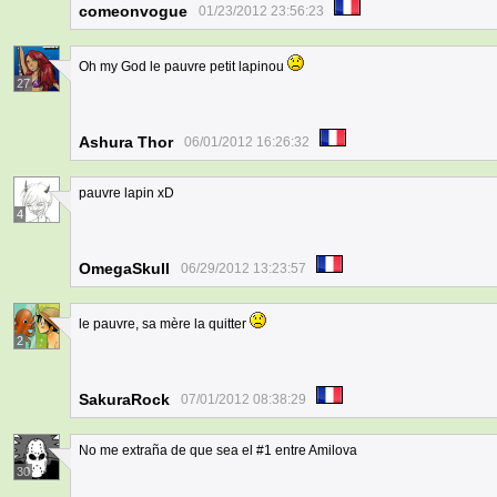
comeonvogue
01/23/2012 23:56:23
Oh my God le pauvre petit lapinou
27
Ashura Thor
06/01/2012 16:26:32
pauvre lapin xD
4
OmegaSkull
06/29/2012 13:23:57
le pauvre, sa mère la quitter
2
SakuraRock
07/01/2012 08:38:29
No me extraña de que sea el #1 entre Amilova
30