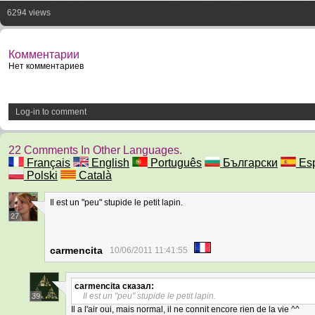
6294 views
Комментарии
Нет комментариев
Log-in to comment
22 Comments In Other Languages.
Français
English
Português
Български
Esp
Polski
Català
Il est un "peu" stupide le petit lapin.
27
carmencita
10/06/2011 11:41:55
carmencita
сказал:
Il est un "peu" stupide le petit lapin.
39
Il a l'air oui, mais normal, il ne connit encore rien de la vie ^^