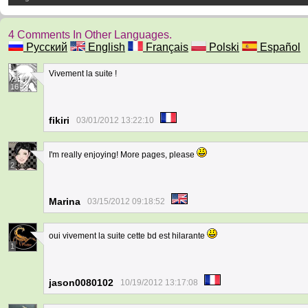
4 Comments In Other Languages.
Русский
English
Français
Polski
Español
Vivement la suite !
16
fikiri
03/01/2012 13:22:10
I'm really enjoying! More pages, please
2
Marina
03/15/2012 09:18:52
oui vivement la suite cette bd est hilarante
1
jason0080102
10/19/2012 13:17:08