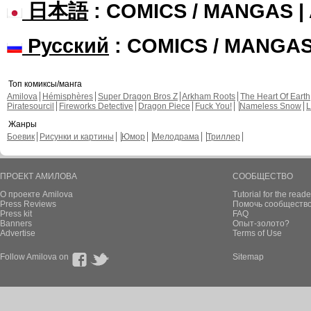
日本語
: COMICS / MANGAS 
Русский
: COMICS / MANGA
Топ комиксы/манга
Amilova
Hémisphères
Super Dragon Bros Z
Arkham Roots
The Heart Of Earth
Piratesourcil
Fireworks Detective
Dragon Piece
Fuck You!
Nameless Snow
L
Жанры
Боевик
Рисунки и картины
Юмор
Мелодрама
Триллер
ПРОЕКТ АМИЛОВА
СООБЩЕСТВО
О проекте Amilova
Tutorial for the reade
Press Reviews
Помочь сообщество
Press kit
FAQ
Banners
Опыт-золото?
Advertise
Terms of Use
Follow Amilova on
Sitemap