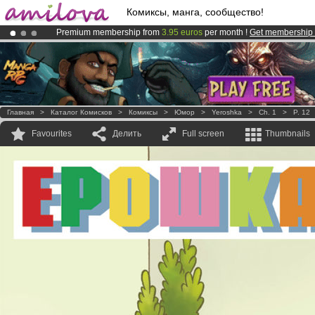
Комиксы, манга, сообщество!
Premium membership from
3.95 euros
per month !
Get membership
Already 100000
members
and 1000
comics & mangas!
.
Amilova
Kickstarter is now LIVE
!.
Главная
>
Каталог Комисков
>
Комиксы
>
Юмор
>
Yeroshka
>
Ch. 1
>
P. 12
Favourites
Делить
Full screen
Thumbnails