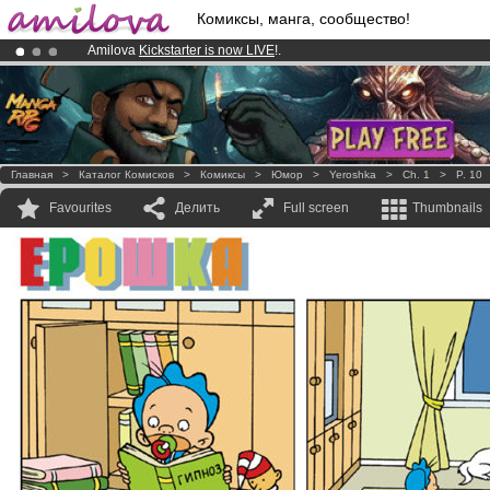
Комиксы, манга, сообщество!
Amilova
Kickstarter is now LIVE
!.
Already 100000
members
and 1000
comics & mangas!
.
Premium membership from
3.95 euros
per month !
Get membership
Главная
>
Каталог Комисков
>
Комиксы
>
Юмор
>
Yeroshka
>
Ch. 1
>
P. 10
Favourites
Делить
Full screen
Thumbnails