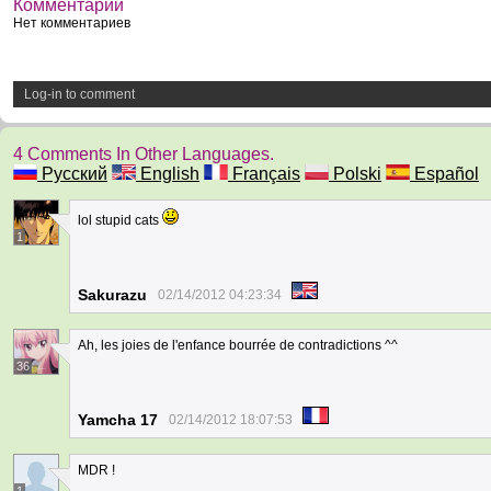
Комментарии
Нет комментариев
Log-in to comment
4 Comments In Other Languages.
Русский
English
Français
Polski
Español
lol stupid cats
1
Sakurazu
02/14/2012 04:23:34
Ah, les joies de l'enfance bourrée de contradictions ^^
36
Yamcha 17
02/14/2012 18:07:53
MDR !