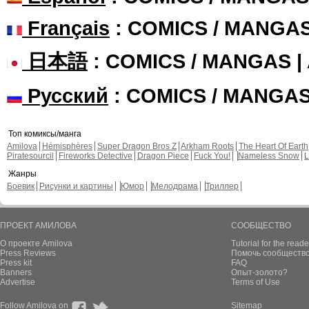
Français
: COMICS / MANGA
日本語
: COMICS / MANGAS 
Русский
: COMICS / MANGA
Топ комиксы/манга
Amilova
Hémisphères
Super Dragon Bros Z
Arkham Roots
The Heart Of Earth
Piratesourcil
Fireworks Detective
Dragon Piece
Fuck You!
Nameless Snow
L
Жанры
Боевик
Рисунки и картины
Юмор
Мелодрама
Триллер
ПРОЕКТ АМИЛОВА
СООБЩЕСТВО
О проекте Amilova
Tutorial for the reade
Press Reviews
Помочь сообщество
Press kit
FAQ
Banners
Опыт-золото?
Advertise
Terms of Use
Follow Amilova on
Sitemap