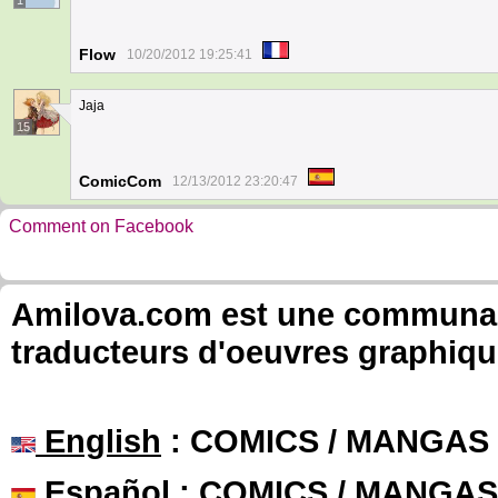
1
Flow
10/20/2012 19:25:41
Jaja
15
ComicCom
12/13/2012 23:20:47
Comment on Facebook
Amilova.com est une communauté
traducteurs d'oeuvres graphiqu
English
: COMICS / MANGAS
Español
: COMICS / MANGAS