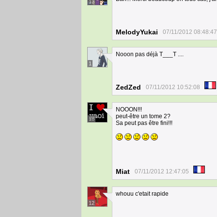
13
MelodyYukai
07/11/2012 08:48:47
Nooon pas déjà T___T ....
1
ZedZed
07/11/2012 10:52:08
NOOON!!!
peut-être un tome 2?
18
Sa peut pas être fini!!!
Miat
07/11/2012 12:47:05
whouu c'etait rapide
12