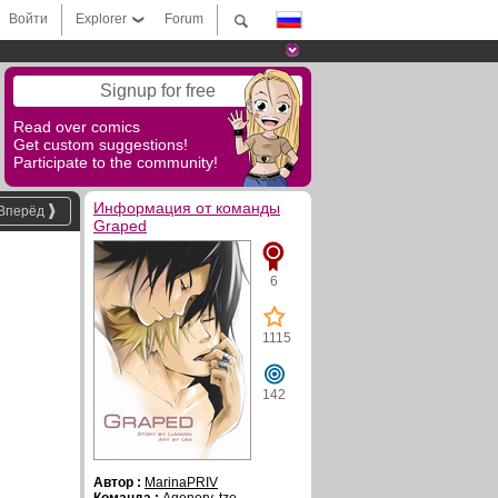
Войти
Explorer
Forum
Signup for free
Read over comics
Get custom suggestions!
Participate to the community!
Информация от команды
Вперёд
Graped
6
1115
142
Автор :
MarinaPRIV