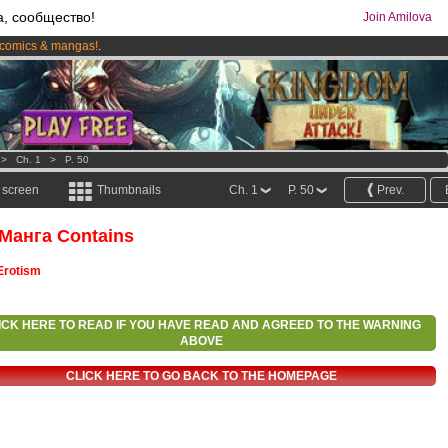
а, сообщество!
Join Amilova
comics & mangas!
.
os
per month !
Get membership now
>
Ch. 1
>
P. 50
l screen
Thumbnails
Ch. 1
P. 50
Prev.
 Манга Contains
Erotism
ICK HERE TO READ IF YOU HAVE READ AND AGREED TO THE WARNING
ABOVE
CLICK HERE TO GO BACK TO THE HOMEPAGE