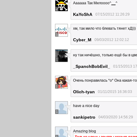
Аааааа Так Милоооо^
__
^
1
KaYoShA
07/15/2012 11:26:29
хм, так мило что блевать тянет хД)))
1
Cyber_M
09/03/2012 12:02:12
ну так ничёшно, только ещё бы в цв
1
_SpanchBobEvil_
01/15/2013 17
Очень понравилась *о* Она какая-т
1
Olich-tyan
01/11/2015 16:36:03
have a nice day
1
sankipetro
04/03/2020 14:56:29
Amazing blog