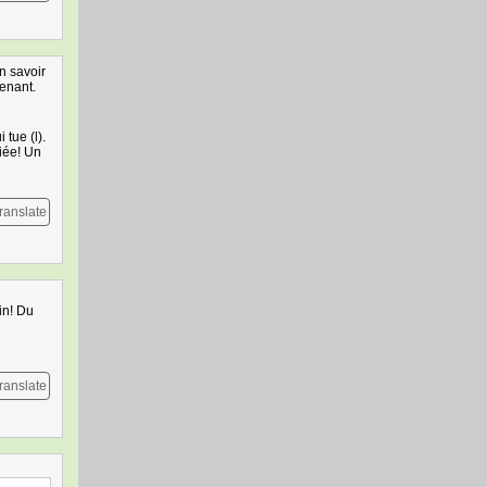
n savoir
tenant.
tue (l).
iée! Un
ranslate
in! Du
ranslate