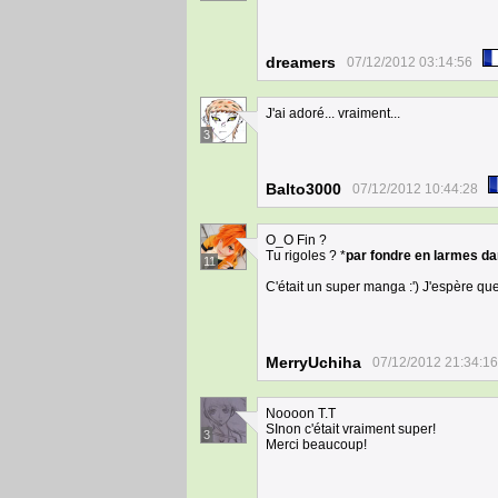
dreamers
07/12/2012 03:14:56
J'ai adoré... vraiment...
3
Balto3000
07/12/2012 10:44:28
O_O Fin ?
Tu rigoles ? *
par fondre en larmes da
11
C'était un super manga :') J'espère que
MerryUchiha
07/12/2012 21:34:16
Noooon T.T
SInon c'était vraiment super!
3
Merci beaucoup!