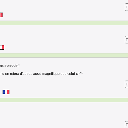
T
T
ns son coin
*
 tu en refera d'autres aussi magnifique que celui-ci ^^
T
T