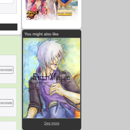
You might also like
ranslate
ranslate
See more