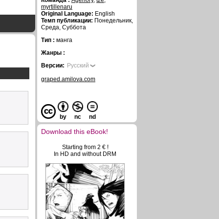
Команда :
Agenory
,
tze
,
myrtillenaru
Original Language:
English
Темп публикации:
Понедельник,
Среда, Суббота
Тип :
манга
Жанры :
Версии:
Русский
graped.amilova.com
by
nc
nd
Download this eBook!
Starting from 2 € !
In HD and without DRM