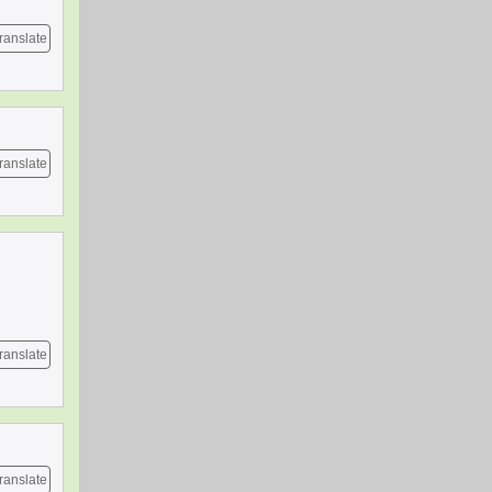
ranslate
ranslate
ranslate
ranslate