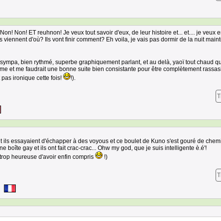
n! Non! ET reuhnon! Je veux tout savoir d'eux, de leur histoire et... et.... je veux e
 Ils viennent d'où? Ils vont finir comment? Eh voila, je vais pas dormir de la nuit main
ympa, bien rythmé, superbe graphiquement parlant, et au delà, yaoï tout chaud qui 
me et me faudrait une bonne suite bien consistante pour être complètement rassas
t pas ironique cette fois!
!).
T
t ils essayaient d'échapper à des voyous et ce boulet de Kuno s'est gouré de chem
 boîte gay et ils ont fait crac-crac... Ohw my god, que je suis intelligente è.é'!
 trop heureuse d'avoir enfin compris
!)
T