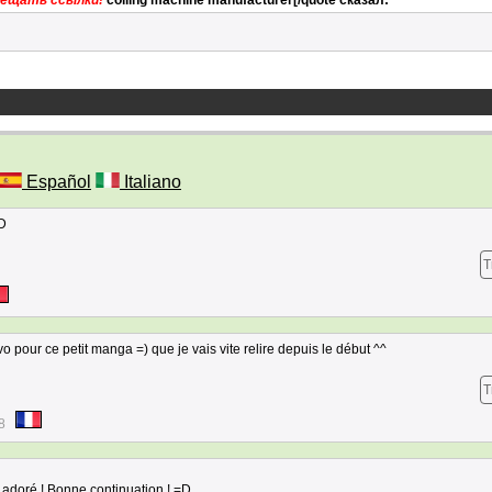
мещать ссылки!
coiling machine manufacturer[/quote
сказал:
Español
Italiano
8D
T
vo pour ce petit manga =) que je vais vite relire depuis le début ^^
T
8
i adoré ! Bonne continuation ! =D