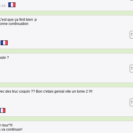
5:44
 c'est que ça finit bien :p
onne continuation
T
inale ?
T
avec des truc coquin ?? Bon c'etais genial vite un tome 2 !!!!
T
n tour"!!!
a va continuer!