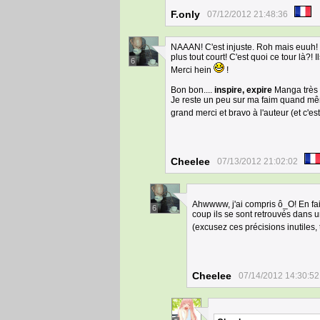
F.only
07/12/2012 21:48:36
NAAAN! C'est injuste. Roh mais euuh! No
plus tout court! C'est quoi ce tour là?!
6
Merci hein
!
Bon bon....
inspire, expire
Manga très s
Je reste un peu sur ma faim quand mê
grand merci et bravo à l'auteur (et c'es
Cheelee
07/13/2012 21:02:02
Ahwwww, j'ai compris ô_O! En fai
6
coup ils se sont retrouvés dans une
(excusez ces précisions inutiles,
Cheelee
07/14/2012 14:30:52