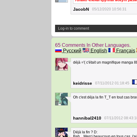
Только члены группы могут раз
1
JacobN
05/12/2020 10:56:31
Log-in to comment
65 Comments In Other Languages.
Русский
English
Français
déjà ='( c'était un magnifique manga 
1
keidrisse
07/11/2012 01:18:45
Oh c'est déja la fin T_T en tout cas bra
1
hannibal2410
07/11/2012 08:43:1
Déjà la fin ? D:
Bah... Merci beaucoup en tous cas, j'a