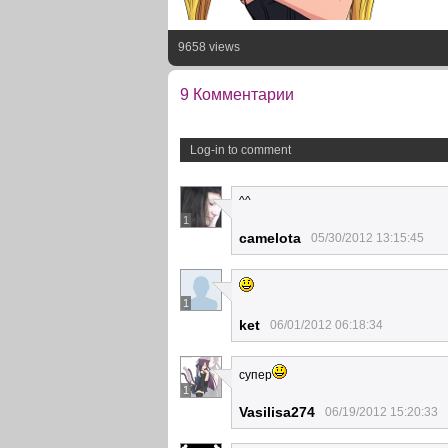
9658 views
9 Комментарии
Log-in to comment
^^
1
camelota
05/30/2012 13:15:45
1
ket
06/01/2012 06:18:34
супер
1
Vasilisa274
06/19/2012 15:20:33