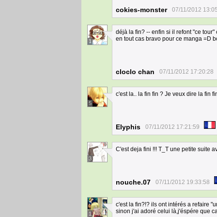
cokies-monster
07/11/2012 13:0
déjà la fin? -- enfin si il refont "ce tour"
en tout cas bravo pour ce manga =D b
1
cloclo chan
07/11/2012 17:20:28
c'est la.. la fin fin ? Je veux dire la fin f
5
Elyphis
07/11/2012 17:21:59
C'est deja fini !!! T_T une petite suite 
3
nouche.07
07/11/2012 19:33:58
c'est la fin?!? ils ont intérés a refaire "u
sinon j'ai adoré celui là,j'éspére que c
1