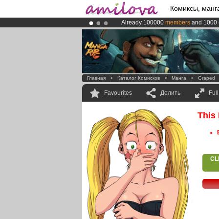
Комиксы, манг
Already 100000
members
and 1000
Amilova
Kickstarter is now LIVE
!.
Premium membership from
3.95 eur
Главная
>
Каталог Комисков
>
Манга
>
Graped
Favourites
Делить
Ful
This
CL