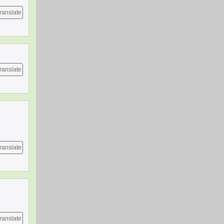
ranslate
ranslate
ranslate
ranslate