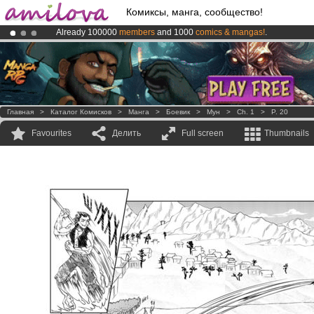
Комиксы, манга, сообщество!
Already 100000
members
and 1000
comics & mangas!
.
Premium membership from
3.95 euros
per month !
Get membership
Amilova
Kickstarter is now LIVE
!.
Главная
>
Каталог Комисков
>
Манга
>
Боевик
>
Мун
>
Ch. 1
>
P. 20
Favourites
Делить
Full screen
Thumbnails