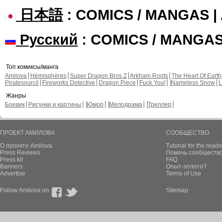
日本語
: COMICS / MANGAS 
Русский
: COMICS / MANGA
Топ комиксы/манга
Amilova
Hémisphères
Super Dragon Bros Z
Arkham Roots
The Heart Of Earth
Piratesourcil
Fireworks Detective
Dragon Piece
Fuck You!
Nameless Snow
L
Жанры
Боевик
Рисунки и картины
Юмор
Мелодрама
Триллер
ПРОЕКТ АМИЛОВА
СООБЩЕСТВО
О проекте Amilova
Tutorial for the reade
Press Reviews
Помочь сообщество
Press kit
FAQ
Banners
Опыт-золото?
Advertise
Terms of Use
Follow Amilova on
Sitemap