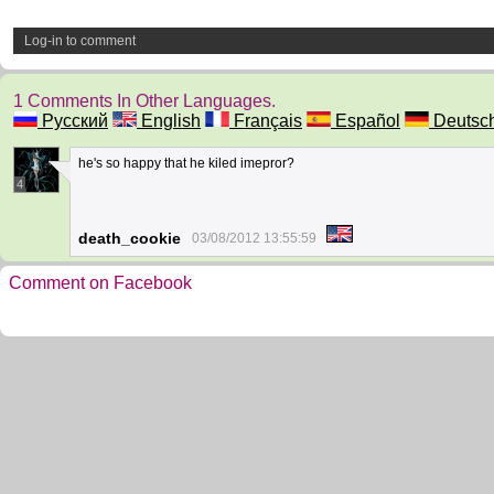
Log-in to comment
1 Comments In Other Languages.
Русский
English
Français
Español
Deutsc
he's so happy that he kiled imepror?
4
death_cookie
03/08/2012 13:55:59
Comment on Facebook