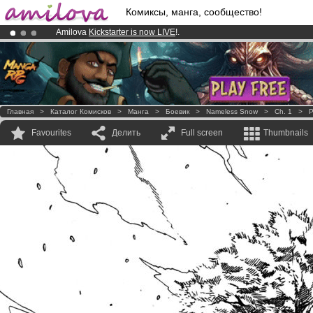
Комиксы, манга, сообщество!
Amilova
Kickstarter is now LIVE
!.
Premium membership from
3.95 euros
per month !
Get membership
Already 100000
members
and 1000
comics & mangas!
.
Главная
>
Каталог Комисков
>
Манга
>
Боевик
>
Nameless Snow
>
Ch. 1
>
P
Favourites
Делить
Full screen
Thumbnails