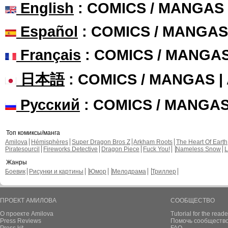
English
: COMICS / MANGAS
Español
: COMICS / MANGAS
Français
: COMICS / MANGA
日本語
: COMICS / MANGAS 
Русский
: COMICS / MANGA
Топ комиксы/манга
Amilova
Hémisphères
Super Dragon Bros Z
Arkham Roots
The Heart Of Earth
Piratesourcil
Fireworks Detective
Dragon Piece
Fuck You!
Nameless Snow
L
Жанры
Боевик
Рисунки и картины
Юмор
Мелодрама
Триллер
ПРОЕКТ АМИЛОВА
СООБЩЕСТВО
О проекте Amilova
Tutorial for the reade
Press Reviews
Помочь сообщество