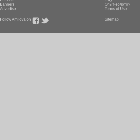
Press kit
FAQ
Banners
Опыт-золото?
Advertise
Terms of Use
Follow Amilova on
Sitemap