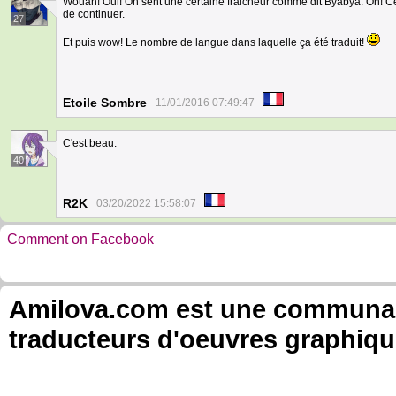
Wouah! Oui! On sent une certaine fraicheur comme dit Byabya. Oh! Ce 
de continuer.
27
Et puis wow! Le nombre de langue dans laquelle ça été traduit!
Etoile Sombre
11/01/2016 07:49:47
C'est beau.
40
R2K
03/20/2022 15:58:07
Comment on Facebook
Amilova.com est une communauté
traducteurs d'oeuvres graphiqu