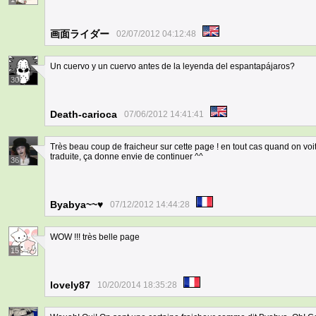
画面ライダー
02/07/2012 04:12:48
Un cuervo y un cuervo antes de la leyenda del espantapájaros?
30
Death-carioca
07/06/2012 14:41:41
Très beau coup de fraicheur sur cette page ! en tout cas quand on vo
traduite, ça donne envie de continuer ^^
36
Byabya~~♥
07/12/2012 14:44:28
WOW !!! très belle page
15
lovely87
10/20/2014 18:35:28