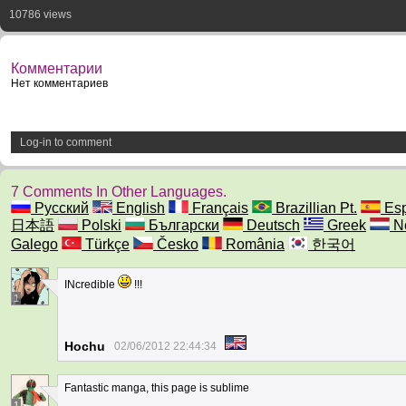
10786 views
Комментарии
Нет комментариев
Log-in to comment
7 Comments In Other Languages.
Русский
English
Français
Brazillian Pt.
Esp
日本語
Polski
Български
Deutsch
Greek
Ne
Galego
Türkçe
Česko
România
한국어
INcredible
!!!
1
Hochu
02/06/2012 22:44:34
Fantastic manga, this page is sublime
1