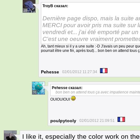
TroyB
сказал:
28
Dernière page dispo, mais la suite a
MERCI pour avoir pris ma suite sur 
vendredi et... j'ai été emporté par un 
C'est une oeuvre vraiment promette
Ah, tant mieux si il y a une suite :-D J'avais un peu peur q
pourrait être une fin, après tout)... bon ben on attend tou
Pehesse
02/01/2012 11:27:34
Pehesse
сказал:
bon ben on attend tous ça avec impatience maint
31
OUIOUIOUI
poulpytooly
02/01/2012 21:09:51
I like it, especially the color work on th