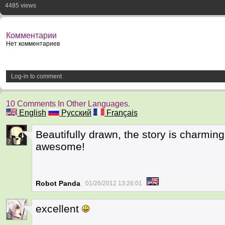
4485 views
Комментарии
Нет комментариев
Log-in to comment
10 Comments In Other Languages.
English
Русский
Français
Beautifully drawn, the story is charming, 
7
awesome!
Robot Panda
01/26/2012 13:26:01
excellent
1