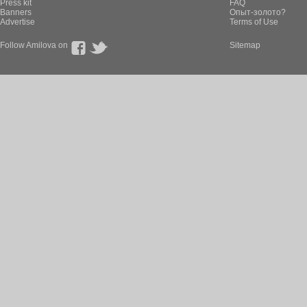
Press kit
FAQ
Banners
Опыт-золото?
Advertise
Terms of Use
Follow Amilova on
Sitemap