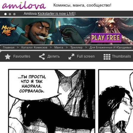
Комиксы, манга, сообщество!
Amilova
Kickstarter is now LIVE
!.
Premium membership from
3.95 euros
per month !
Get membership
Already 100000
members
and 1000
comics & mangas!
.
Главная
>
Каталог Комисков
>
Манга
>
Триллер
>
Для Блаженных И Юродивых
Favourites
Делить
Full screen
Thumbnails