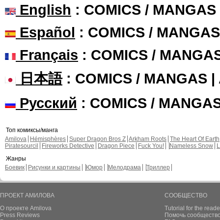
English
: COMICS / MANGAS
Español
: COMICS / MANGAS
Français
: COMICS / MANGA
日本語
: COMICS / MANGAS 
Русский
: COMICS / MANGA
Топ комиксы/манга
Amilova
Hémisphères
Super Dragon Bros Z
Arkham Roots
The Heart Of Earth
Piratesourcil
Fireworks Detective
Dragon Piece
Fuck You!
Nameless Snow
L
Жанры
Боевик
Рисунки и картины
Юмор
Мелодрама
Триллер
ПРОЕКТ АМИЛОВА
СООБЩЕСТВО
О проекте Amilova
Tutorial for the reade
Press Reviews
Помочь сообщество