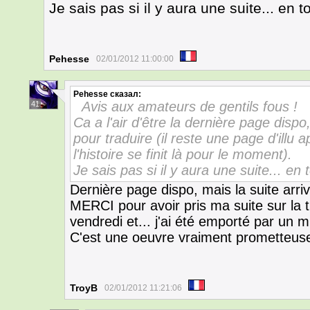
Je sais pas si il y aura une suite... en t
Pehesse
02/01/2012 11:00:00
Pehesse
сказал:
Avis aux amateurs de gentils fous !
41
Ca a l'air d'être la dernière page dispo
pour traduire (il reste une page d'illu 
l'histoire se finit là pour le moment).
Je sais pas si il y aura une suite... en 
Dernière page dispo, mais la suite arri
MERCI pour avoir pris ma suite sur la 
vendredi et... j'ai été emporté par un mi
C'est une oeuvre vraiment prometteuse
TroyB
02/01/2012 11:21:06