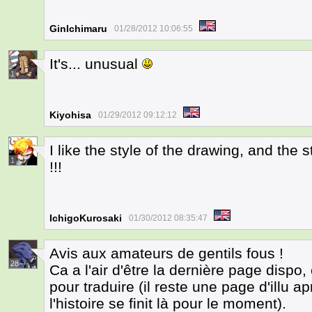
GinIchimaru
01/28/2012 10:06:55
It's... unusual
1
Kiyohisa
01/29/2012 09:12:12
I like the style of the drawing, and the st
1
!!!
IchigoKurosaki
01/30/2012 08:35:47
Avis aux amateurs de gentils fous !
28
Ca a l'air d'être la dernière page dispo,
pour traduire (il reste une page d'illu a
l'histoire se finit là pour le moment).