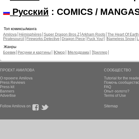
Русский
: COMICS / MANGA
Топ комиксы/манга
Amilova
Hémisphères
Super Dragon Bros Z
Arkham Roots
The Heart Of Earth
Piratesourcil
Fireworks Detective
Dragon Piece
Fuck You!
Nameless Snow
L
Жанры
Боевик
Рисунки и картины
Юмор
Мелодрама
Триллер
ПРОЕКТ АМИЛОВА
СООБЩЕСТВО
О проекте Amilova
Tutorial for the reade
Press Reviews
Помочь сообщество
Press kit
FAQ
Banners
Опыт-золото?
Advertise
Terms of Use
Follow Amilova on
Sitemap