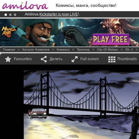
Комиксы, манга, сообщество!
Amilova
Kickstarter is now LIVE
!.
Already 100000
members
and 1000
comics & mangas!
.
Premium membership from
3.95 euros
per month !
Get membership
Главная
>
Каталог Комисков
>
Комиксы
>
Триллер
>
City Of Wolves
>
Ch. 1
Favourites
Делить
Full screen
Thumbnails