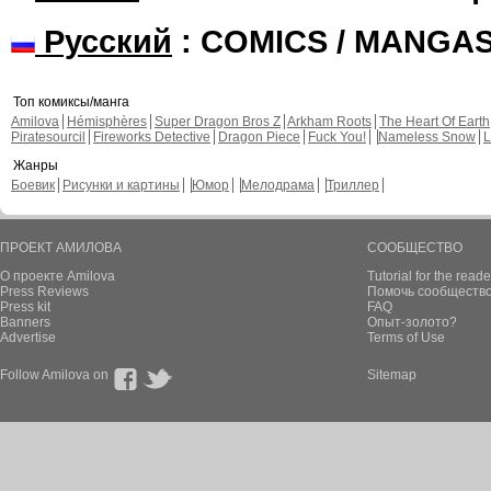
Русский
: COMICS / MANGA
Топ комиксы/манга
Amilova
Hémisphères
Super Dragon Bros Z
Arkham Roots
The Heart Of Earth
Piratesourcil
Fireworks Detective
Dragon Piece
Fuck You!
Nameless Snow
L
Жанры
Боевик
Рисунки и картины
Юмор
Мелодрама
Триллер
ПРОЕКТ АМИЛОВА
СООБЩЕСТВО
О проекте Amilova
Tutorial for the reade
Press Reviews
Помочь сообщество
Press kit
FAQ
Banners
Опыт-золото?
Advertise
Terms of Use
Follow Amilova on
Sitemap