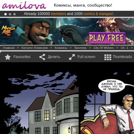
Комиксы, манга, сообщество!
Already 100000
members
and 1000
comics & mangas!
.
Premium membership from
3.95 euros
per month !
Get membership
Amilova
Kickstarter is now LIVE
!.
Главная
>
Каталог Комисков
>
Комиксы
>
Триллер
>
City Of Wolves
>
Ch. 1
Favourites
Делить
Full screen
Thumbnails