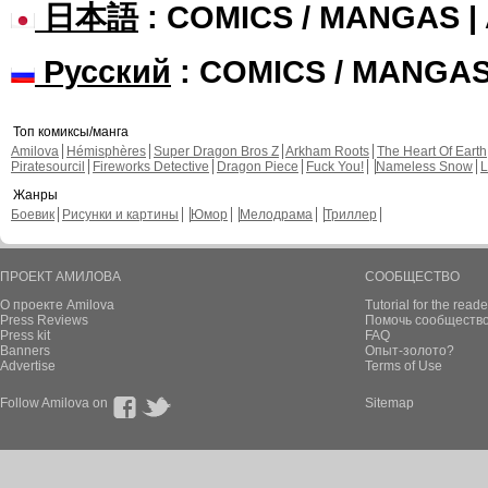
日本語
: COMICS / MANGAS 
Русский
: COMICS / MANGA
Топ комиксы/манга
Amilova
Hémisphères
Super Dragon Bros Z
Arkham Roots
The Heart Of Earth
Piratesourcil
Fireworks Detective
Dragon Piece
Fuck You!
Nameless Snow
L
Жанры
Боевик
Рисунки и картины
Юмор
Мелодрама
Триллер
ПРОЕКТ АМИЛОВА
СООБЩЕСТВО
О проекте Amilova
Tutorial for the reade
Press Reviews
Помочь сообщество
Press kit
FAQ
Banners
Опыт-золото?
Advertise
Terms of Use
Follow Amilova on
Sitemap