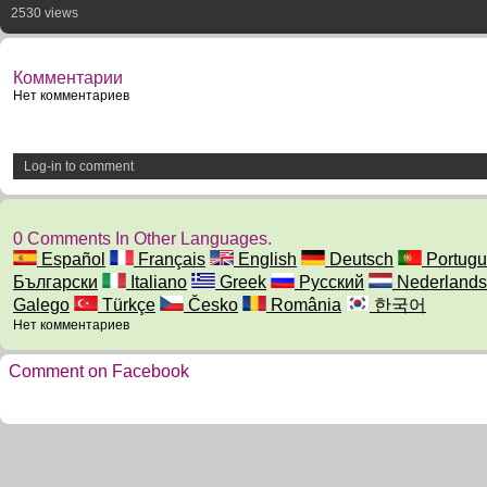
2530 views
Комментарии
Нет комментариев
Log-in to comment
0 Comments In Other Languages.
Español
Français
English
Deutsch
Portugu
Български
Italiano
Greek
Русский
Nederlands
Galego
Türkçe
Česko
România
한국어
Нет комментариев
Comment on Facebook