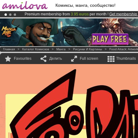
Комиксы, манга, сообщество!
Premium membership from
3.95 euros
per month !
Get membership
Amilova
Kickstarter is now LIVE
!.
Already 100000
members
and 1000
comics & mangas!
.
Главная
>
Каталог Комисков
>
Манга
>
Рисунки И Картины
>
Food Attack: Artwor
Favourites
Делить
Full screen
Thumbnails