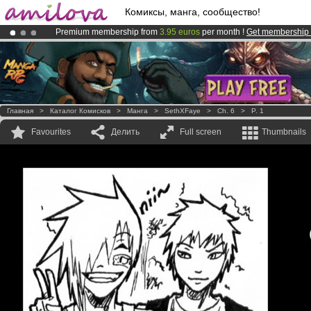
Комиксы, манга, сообщество!
Premium membership from
3.95 euros
per month !
Get membership
Already 100000
members
and 1000
comics & mangas!
.
Amilova
Kickstarter is now LIVE
!.
Главная
>
Каталог Комисков
>
Манга
>
SethXFaye
>
Ch. 6
>
P. 1
Favourites
Делить
Full screen
Thumbnails