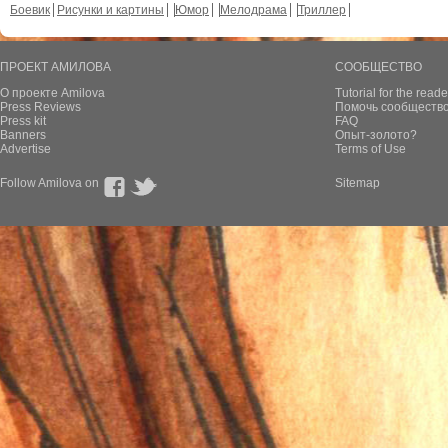
Боевик
Рисунки и картины
Юмор
Мелодрама
Триллер
ПРОЕКТ АМИЛОВА
СООБЩЕСТВО
О проекте Amilova
Tutorial for the reade
Press Reviews
Помочь сообщество
Press kit
FAQ
Banners
Опыт-золото?
Advertise
Terms of Use
Follow Amilova on
Sitemap