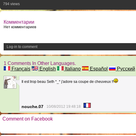
794 views
Комментарии
Нет комментариев
Log-in to comment
1 Comments In Other Languages.
Français
English
Italiano
Español
Русский
Il est trop beau Seth *_* j'adore sa coupe de cheuveux !!
3
nouche.07
10/08/2012 19:48:18
Comment on Facebook