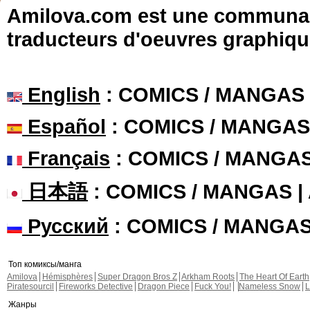
Amilova.com est une communauté
traducteurs d'oeuvres graphiqu
English
: COMICS / MANGAS
Español
: COMICS / MANGAS
Français
: COMICS / MANGA
日本語
: COMICS / MANGAS 
Русский
: COMICS / MANGA
Топ комиксы/манга
Amilova
Hémisphères
Super Dragon Bros Z
Arkham Roots
The Heart Of Earth
Piratesourcil
Fireworks Detective
Dragon Piece
Fuck You!
Nameless Snow
L
Жанры