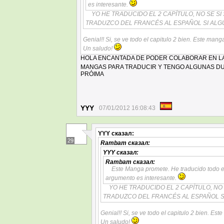
es interesante.
YO HE TRADUCIDO EL 2 CAPÍTULO, NO SE SI
TRADUZCO DEL FRANCÉS AL ESPAÑOL SI ALGU
Genial!! Si, se ve todo el capitulo 2 bien. Este man
Un saludo!
HOLA ENCANTADA DE PODER COLABORAR EN L
MANGAS PARA TRADUCIR Y TENGO ALGUNAS DU
PRÓIMA
YYY
07/01/2012 16:08:43
YYY
сказал:
29
Rambam
сказал:
YYY
сказал:
Rambam
сказал:
Este Manga promete. He traducido todo el 
argumento es interesante.
YO HE TRADUCIDO EL 2 CAPÍTULO, NO 
TRADUZCO DEL FRANCÉS AL ESPAÑOL SI
Genial!! Si, se ve todo el capitulo 2 bien. E
Un saludo!