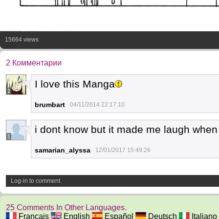
15664 views
2 Комментарии
I love this Manga
1
brumbart
04/11/2014 22:17:10
i dont know but it made me laugh when I 
1
samarian_alyssa
12/01/2017 15:49:26
Log-in to comment
25 Comments In Other Languages.
Français
English
Español
Deutsch
Italiano