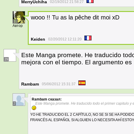
MerryUchiha
02/19/2012 21:58:27
wooo !! Tu as la pêche dit moi xD
31
Автор
Keiden
02/20/2012 12:11:20
Este Manga promete. He traducido todo e
29
mejora con el tiempo. El argumento es 
Rambam
05/06/2012 15:31:37
Rambam
сказал:
Este Manga promete. He traducido todo el primer capitulo y e
2
YO HE TRADUCIDO EL 2 CAPÍTULO, NO SE SI SE HA PODI
FRANCÉS AL ESPAÑOL SI ALGUIEN LO NECESITA AHÍ ESTOY