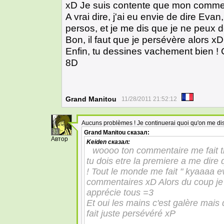
xD Je suis contente que mon commen
A vrai dire, j'ai eu envie de dire Eva
persos, et je me dis que je ne peux 
Bon, il faut que je persévère alors xD
Enfin, tu dessines vachement bien ! 
8D
Grand Manitou
11/28/2011 21:52:12
Aucuns problèmes ! Je continuerai quoi qu'on me dis
31
Grand Manitou
сказал:
Автор
Keiden
сказал:
woooo ton commentaire me fait tr
tu dois etre la premiere a me dire
! Tout le monde me fait " kyaaaa eva
commentaires xD Alors du coup je 
apprécie tous =3
Et oui les mains c'est galère mais dè
fait juste persévéré xP