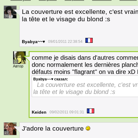
La couverture est excellente, c'est vr
36
la tête et le visage du blond :s
Byabya~~♥
09/01/2011 22:38:54
comme je disais dans d'autres commen
31
donc normalement les dernières planche
Автор
défauts moins "flagrant" on va dire xD 
Byabya~~♥
сказал:
La couverture est excellente, c'est
la tête et le visage du blond :s
Keiden
09/02/2011 09:01:31
J'adore la couverture
27