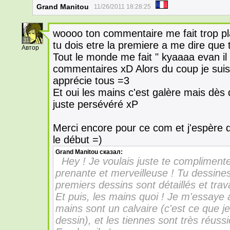
Grand Manitou
11/26/2011 18:28:25
woooo ton commentaire me fait trop pla
31
tu dois etre la premiere a me dire que
Автор
Tout le monde me fait " kyaaaa evan il e
commentaires xD Alors du coup je suis
apprécie tous =3
Et oui les mains c'est galère mais dès qu'
juste persévéré xP
Merci encore pour ce com et j'espère qu
le début =)
Grand Manitou
сказал:
Hey ! Je voulais juste te complimente
prenante et merveilleuse ! Tu dessin
premiers dessins sont détaillés et trava
Et puis, les mains quoi ! Je m'essaye a
mains sont un calvaire (c'est ce que 
dessin), et les tiennes sont très réussi