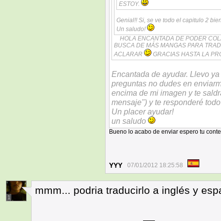
ESTOY.
Genial!! Si, se ve todo el capitulo 2 b
Un saludo!
HOLA ENCANTADA DE PODER COL
BUSCA DE MÁS MANGAS PARA TRAD
ACLARAR
GRACIAS HASTA LA PR
Encantada de ayudar. Llevo ya 
preguntas no dudes en enviarm
encima de mi imagen y te saldr
mensaje") y te responderé todo
Un placer ayudar!
un saludo
Bueno lo acabo de enviar espero tu conte
YYY
07/01/2012 18:25:58
mmm... podria traducirlo a inglés y espa
1