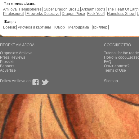
Топ комиксы/манга
Amilova
Hémisphères
Super Dragon Bros Z
Arkham Roots
The Heart Of Earth
Piratesourcil
Fireworks Detective
Dragon Piece
Fuck You!
Nameless Snow
L
Жанры
Боевик
Рисунки и картины
Юмор
Мелодрама
Триллер
ПРОЕКТ АМИЛОВА
СООБЩЕСТВО
О проекте Amilova
Tutorial for the reade
Press Reviews
Помочь сообщество
Press kit
FAQ
Banners
Опыт-золото?
Advertise
Terms of Use
Follow Amilova on
Sitemap