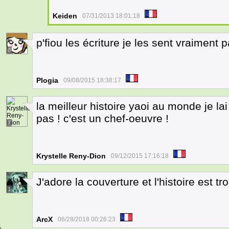
Keiden
07/31/2013 18:01:18
p'fiou les écriture je les sent vraiment p
6
Plogia
09/08/2015 18:38:17
la meilleur histoire yaoi au monde je lai
pas ! c'est un chef-oeuvre !
7
Krystelle Reny-Dion
09/12/2015 17:16:18
J'adore la couverture et l'histoire est t
1
ArcX
06/28/2018 00:26:23