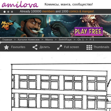
Комиксы, манга, сообщество!
Already 100000
members
and 1000
comics & mangas!
.
Premium membership from
3.95 euros
per month !
Get membership
Amilova
Kickstarter is now LIVE
!.
Главная
>
Каталог Комисков
>
Манга
>
SethXFaye
>
Ch. 1
>
P. 1
Favourites
Делить
Full screen
Thumbnails