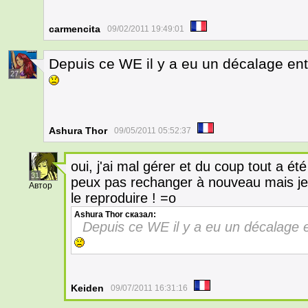
carmencita
09/02/2011 19:49:01
Depuis ce WE il y a eu un décalage en
27
Ashura Thor
09/05/2011 05:52:37
oui, j'ai mal gérer et du coup tout a ét
31
peux pas rechanger à nouveau mais je 
Автор
le reproduire ! =o
Ashura Thor
сказал:
Depuis ce WE il y a eu un décalage 
Keiden
09/07/2011 16:31:16