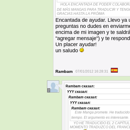
HOLA ENCANTADA DE PODER COLABORA
DE MÁS MANGAS PARA TRADUCIR Y TENG
GRACIAS HASTA LA PRÓIMA
Encantada de ayudar. Llevo ya u
preguntas no dudes en enviarme
encima de mi imagen y te saldrá
"agregar mensaje") y te respond
Un placer ayudar!
un saludo
Rambam
07/01/2012 16:28:31
Rambam
сказал:
2
YYY
сказал:
Rambam
сказал:
YYY
сказал:
Rambam
сказал:
Este Manga promete. He traducido t
tiempo. El argumento es interesante.
YO HE TRADUCIDO EL 2 CAPÍTULO
MOMENTO TRADUZCO DEL FRANCÉS 