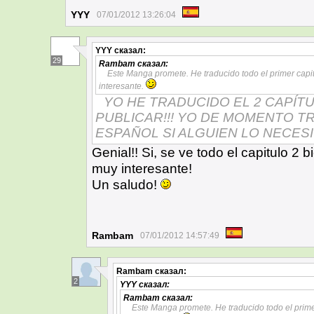
YYY
07/01/2012 13:26:04
YYY
сказал:
29
Rambam
сказал:
Este Manga promete. He traducido todo el primer capit
interesante.
YO HE TRADUCIDO EL 2 CAPÍTU
PUBLICAR!!! YO DE MOMENTO T
ESPAÑOL SI ALGUIEN LO NECESI
Genial!! Si, se ve todo el capitulo 2
muy interesante!
Un saludo!
Rambam
07/01/2012 14:57:49
Rambam
сказал:
2
YYY
сказал:
Rambam
сказал:
Este Manga promete. He traducido todo el primer