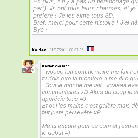
En plus, il n'y a pas un personnage q
part), ils ont tous leurs charmes, et je
préfère ! Je les aime tous 8D.
Bref, merci pour cette histoire ! J'ai hâ
Bye ~
Keiden
11/27/2011 00:07:36
Keiden
сказал:
woooo ton commentaire me fait trop 
1
tu dois etre la premiere a me dire q
! Tout le monde me fait " kyaaaa evan 
commentaires xD Alors du coup je su
apprécie tous =3
Et oui les mains c'est galère mais dès 
fait juste persévéré xP
Merci encore pour ce com et j'espère 
le début =)