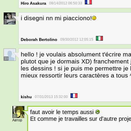
Hiro Asakura
08/14/2012 06:50:33
i disegni nn mi piacciono!
1
Deborah Bertolino
09/30/2012 12:05:15
hello ! je voulais absolument t'écrire ma
10
plutot que je dormais XD) franchement j
les dessins ! si je puis me permettre je 
mieux ressortir leurs caractères a tous 
kishu
07/31/2013 15:32:00
faut avoir le temps aussi
31
Et comme je travailles sur d'autre proje
Автор