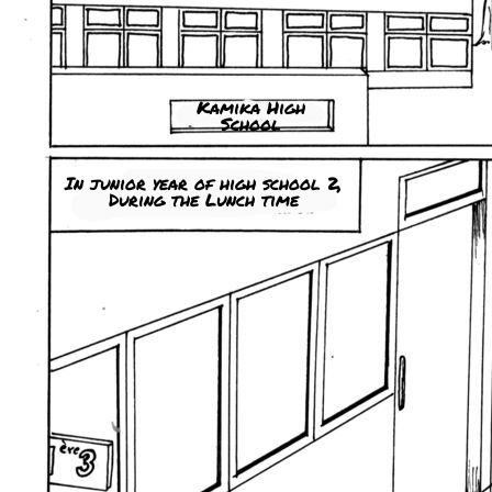
Kamika High
School
In junior year of high school 2,
During the Lunch time