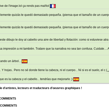
ve de l'image.lol ça rends pas mal!lol
implemente quizás te quedó demasiado pequeña. (piensa que el tamaño de un cuerp
implemente quizás te quedó demasiado pequeña. (piensa que el tamaño de un cuerp
te dibujo le doy al cabello una aire de libertad y flotación: como si estuviese atr
 impresión a mi también. Tratare que la narrativa no sea tan confusa. Cuidate.... 
eando un árbol...
. Y hojas.. Pero no sé donde tiene la cabeza, ni el cuerpo... Ni si es el suelo, el c
(..
ue es la cabeza y el cabello... tendrías que mejorarlo ;)
d'artistes, lecteurs et traducteurs d'oeuvres graphiques !
| COMMENTS
| COMMENTS