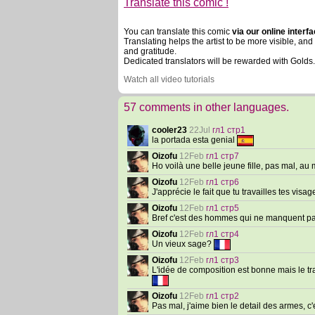
Translate this comic !
You can translate this comic
via our online interf
Translating helps the artist to be more visible, an
and gratitude.
Dedicated translators will be rewarded with Golds.
Watch all video tutorials
57 comments in other languages.
cooler23
22Jul
гл1 стр1
la portada esta genial
Oizofu
12Feb
гл1 стр7
Ho voilà une belle jeune fille, pas mal, au
Oizofu
12Feb
гл1 стр6
J'apprécie le fait que tu travailles tes vis
Oizofu
12Feb
гл1 стр5
Bref c'est des hommes qui ne manquent pa
Oizofu
12Feb
гл1 стр4
Un vieux sage?
Oizofu
12Feb
гл1 стр3
L'idée de composition est bonne mais le tra
Oizofu
12Feb
гл1 стр2
Pas mal, j'aime bien le detail des armes, c'