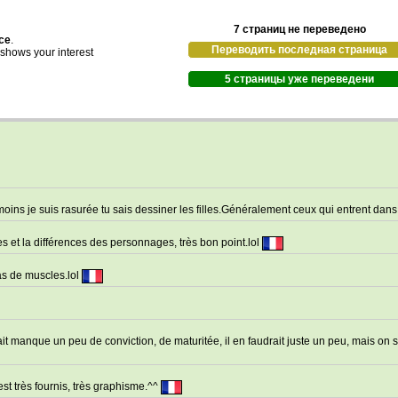
7 страниц не переведено
ace
.
Переводить последная страница
d shows your interest
5 страницы уже переведени
 moins je suis rasurée tu sais dessiner les filles.Généralement ceux qui entrent dan
ages et la différences des personnages, très bon point.lol
s de muscles.lol
it manque un peu de conviction, de maturitée, il en faudrait juste un peu, mais on 
est très fournis, très graphisme.^^