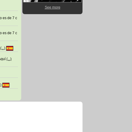
See more
o es de 7 c
o es de 7 c
a
(...)
Aquí
(...)
.)