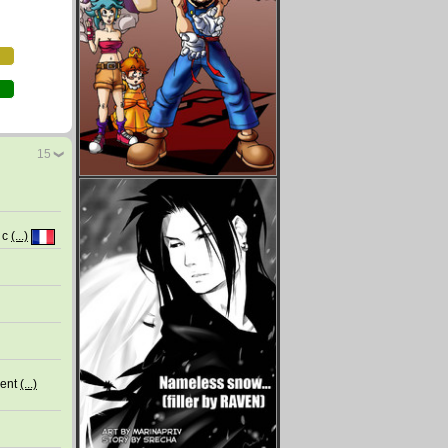
15
s c
(...)
sent
(...)