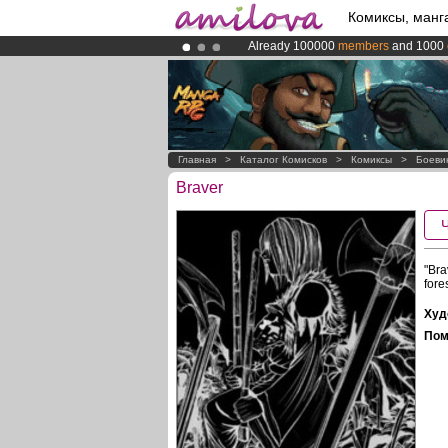
Комиксы, манг
Already 100000
members
and 1000
Amilova
Kickstarter is now LIVE
!.
Premium membership from
3.95 eur
Главная
>
Каталог Комисков
>
Комиксы
>
Боеви
Braver
"Bra
fore
Худ
Пом