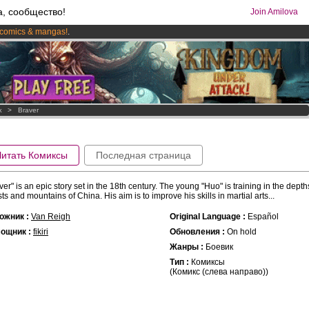
а, сообщество!
Join Amilova
comics & mangas!
.
os
per month !
Get membership now
к
>
Braver
Читать Комиксы
Последная страница
ver" is an epic story set in the 18th century. The young "Huo" is training in the depth
sts and mountains of China. His aim is to improve his skills in martial arts...
ожник :
Van Reigh
Original Language :
Español
ощник :
fikiri
Обновления :
On hold
Жанры :
Боевик
Тип :
Комиксы
(Комикс (слева направо))