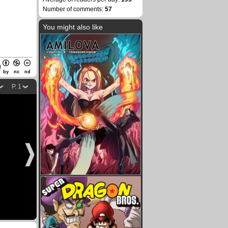
Number of comments:
57
You might also like
by
nc
nd
P. 1