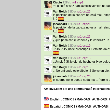
Oizofu
12Feb
гл1 стр1
Ya u côté assez dark avec la version negati
Van Reigh
18Dec
гл1 стр26
la posición de la cabeza no está mal.. s
(...)
johandark
12Dec
гл1 стр26
la posición de la cabeza no está mal.. s
(...)
Van Reigh
12Dec
гл1 стр26
¿Que pasa con el cabello y la cabeza? En es
Van Reigh
12Dec
гл1 стр19
JAJAJAJA, no te preocupes. Pero me da esa
Van Reigh
12Dec
гл1 стр15
¿Un pie? Si, jejeje, de hecho es Huo golp
Van Reigh
12Dec
гл1 стр15
... No entiendo este dibujo :S Se ve un pie..
johandark
12Dec
гл1 стр26
el cuerpo no te queda nada mal... Pero lo q
Amilova.com est une communauté internationale 
English
: COMICS / MANGAS | AUTHORS 
Español
: COMICS / MANGAS | AUTHORS 