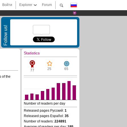
Войти
Explorer
Forum
Follow us!
Statistics
25
65
77
s of the
Number of readers per day
Released pages Русский:
1
Released pages Español:
35
Number of readers:
224891
Average of readers per day:
195