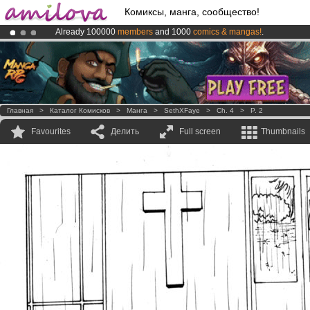
Комиксы, манга, сообщество!
Already 100000
members
and 1000
comics & mangas!
.
Amilova
Kickstarter is now LIVE
!.
Premium membership from
3.95 euros
per month !
Get membership
Главная
>
Каталог Комисков
>
Манга
>
SethXFaye
>
Ch. 4
>
P. 2
Favourites
Делить
Full screen
Thumbnails