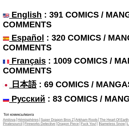
English
: 391 COMICS / MANG
COMMENTS
Español
: 320 COMICS / MAN
COMMENTS
Français
: 1009 COMICS / MA
COMMENTS
日本語
: 69 COMICS / MANGA
Русский
: 83 COMICS / MAN
Топ комиксы/манга
Amilova
Hémisphères
Super Dragon Bros Z
Arkham Roots
The Heart Of Earth
Piratesourcil
Fireworks Detective
Dragon Piece
Fuck You!
Nameless Snow
L