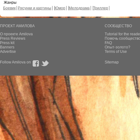
Жанры
Боевик
Рисунки и картины
Юмор
Мелодрама
Триллер
ПРОЕКТ АМИЛОВА
СООБЩЕСТВО
О проекте Amilova
Tutorial for the reade
Press Reviews
Помочь сообщество
Press kit
FAQ
Banners
Опыт-золото?
Advertise
Terms of Use
Follow Amilova on
Sitemap