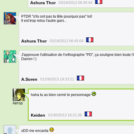
Ashura Thor
03/18/2012 06:45:44
PTDR "s'ils ont pas ta tête pourquoi pas" lol!
Il est trop relou l'autre gars...
27
Ashura Thor
03/18/2012 06:45:04
J'approuve l'utilisation de l'orthographe "PD", ça souligne bien toute l
Darren ! )
1
A.Soren
01/29/2013 19:33:21
haha tu as bien cerné le personnage
31
Автор
Keiden
01/30/2013 16:21:36
xDD me encanta