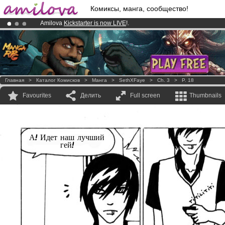
Комиксы, манга, сообщество!
Amilova
Kickstarter is now LIVE
!.
Already 100000
members
and 1000
comics & mangas!
.
Premium membership from
3.95 euros
per month !
Get membership
Главная
>
Каталог Комисков
>
Манга
>
SethXFaye
>
Ch. 3
>
P. 18
Favourites
Делить
Full screen
Thumbnails
А! Идет наш лучший
гей!