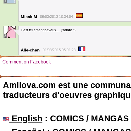
1
MisakiM
09/03/2013 10:34:04
Il est tellement baveux..... j'adore ♡
3
Alie-chan
01/08/2015 05:01:28
Comment on Facebook
Amilova.com est une communauté
traducteurs d'oeuvres graphiqu
English
: COMICS / MANGAS