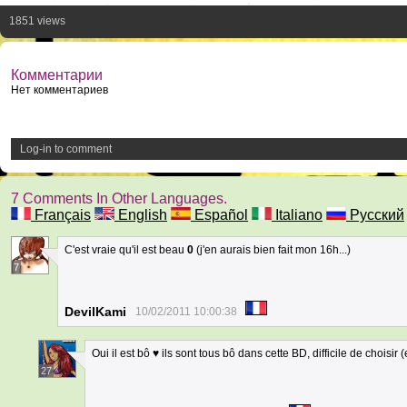
1851 views
Комментарии
Нет комментариев
Log-in to comment
7 Comments In Other Languages.
Français
English
Español
Italiano
Русский
C'est vraie qu'il est beau
0
(j'en aurais bien fait mon 16h...)
7
DevilKami
10/02/2011 10:00:38
Oui il est bô ♥ ils sont tous bô dans cette BD, difficile de choisir
27