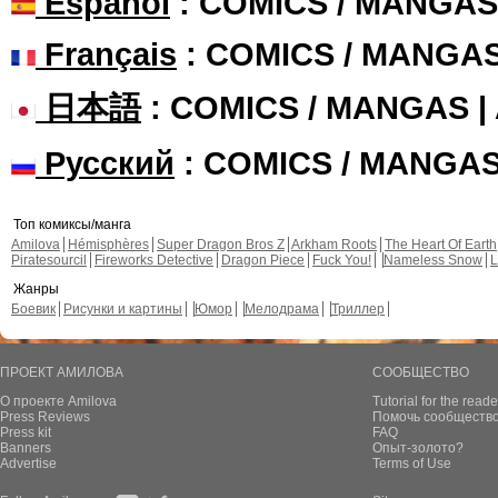
Español
: COMICS / MANGAS
Français
: COMICS / MANGA
日本語
: COMICS / MANGAS 
Русский
: COMICS / MANGA
Топ комиксы/манга
Amilova
Hémisphères
Super Dragon Bros Z
Arkham Roots
The Heart Of Earth
Piratesourcil
Fireworks Detective
Dragon Piece
Fuck You!
Nameless Snow
L
Жанры
Боевик
Рисунки и картины
Юмор
Мелодрама
Триллер
ПРОЕКТ АМИЛОВА
СООБЩЕСТВО
О проекте Amilova
Tutorial for the reade
Press Reviews
Помочь сообщество
Press kit
FAQ
Banners
Опыт-золото?
Advertise
Terms of Use