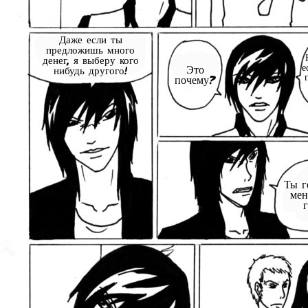
Даже если ты
предложишь много
денег, я выберу кого
е
Это
нибудь другого!
почему?
Ты г
мен