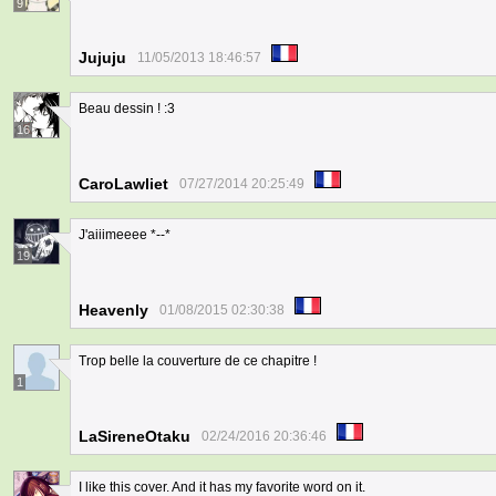
9
Jujuju
11/05/2013 18:46:57
Beau dessin ! :3
16
CaroLawliet
07/27/2014 20:25:49
J'aiiimeeee *--*
19
Heavenly
01/08/2015 02:30:38
Trop belle la couverture de ce chapitre !
1
LaSireneOtaku
02/24/2016 20:36:46
I like this cover. And it has my favorite word on it.