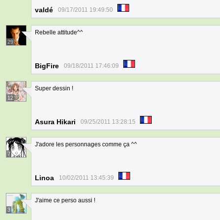
valdé
09/17/2011 19:49:50
Rebelle attitude^^
29
BigFire
09/18/2011 17:46:09
Super dessin !
12
Asura Hikari
09/25/2011 13:28:15
J'adore les personnages comme ça ^^
7
Linoa
10/02/2011 13:45:39
J'aime ce perso aussi !
3