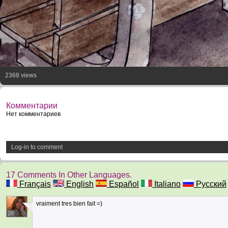
2368 views
Комментарии
Нет комментариев
Log-in to comment
17 Comments In Other Languages.
Français
English
Español
Italiano
Русский
vraiment tres bien fait =)
28