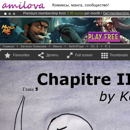
Комиксы, манга, сообщество!
Premium membership from
3.95 euros
per month !
Get membership
Amilova
Kickstarter is now LIVE
!.
Already 100000
members
and 1000
comics & mangas!
.
Главная
>
Каталог Комисков
>
Манга
>
SethXFaye
>
Ch. 3
>
P. 1
Favourites
Делить
Full screen
Thumbnails
Глава 3