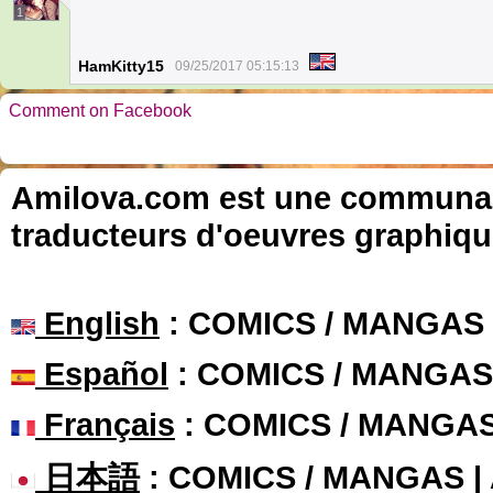
1
HamKitty15
09/25/2017 05:15:13
Comment on Facebook
Amilova.com est une communauté
traducteurs d'oeuvres graphiqu
English
: COMICS / MANGAS
Español
: COMICS / MANGAS
Français
: COMICS / MANGA
日本語
: COMICS / MANGAS 