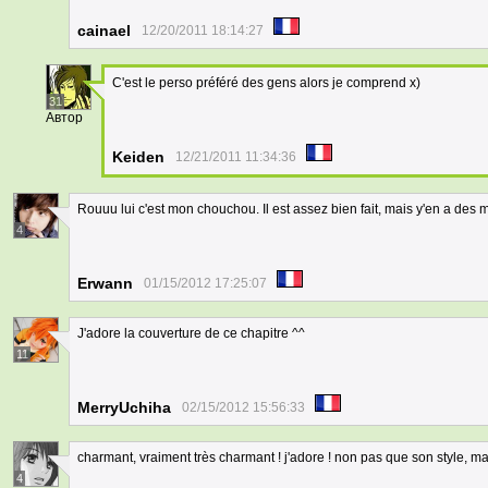
cainael
12/20/2011 18:14:27
C'est le perso préféré des gens alors je comprend x)
31
Автор
Keiden
12/21/2011 11:34:36
Rouuu lui c'est mon chouchou. Il est assez bien fait, mais y'en a des m
4
Erwann
01/15/2012 17:25:07
J'adore la couverture de ce chapitre ^^
11
MerryUchiha
02/15/2012 15:56:33
charmant, vraiment très charmant ! j'adore ! non pas que son style, mai
4