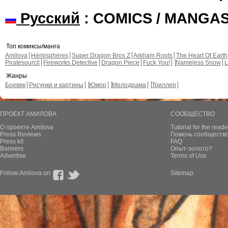
Русский
: COMICS / MANGA
Топ комиксы/манга
Amilova
Hémisphères
Super Dragon Bros Z
Arkham Roots
The Heart Of Earth
Piratesourcil
Fireworks Detective
Dragon Piece
Fuck You!
Nameless Snow
L
Жанры
Боевик
Рисунки и картины
Юмор
Мелодрама
Триллер
ПРОЕКТ АМИЛОВА
СООБЩЕСТВО
О проекте Amilova
Tutorial for the reade
Press Reviews
Помочь сообщество
Press kit
FAQ
Banners
Опыт-золото?
Advertise
Terms of Use
Follow Amilova on
Sitemap