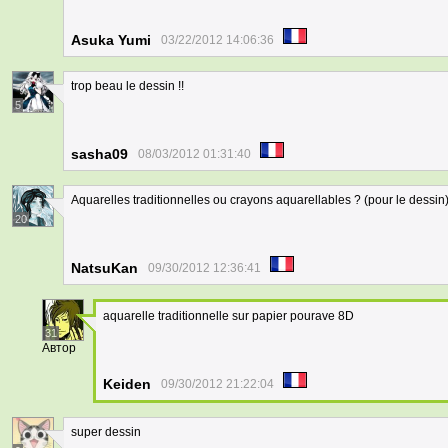
Asuka Yumi
03/22/2012 14:06:36
trop beau le dessin !!
5
sasha09
08/03/2012 01:31:40
Aquarelles traditionnelles ou crayons aquarellables ? (pour le dessin) 
20
NatsuKan
09/30/2012 12:36:41
aquarelle traditionnelle sur papier pourave 8D
31
Автор
Keiden
09/30/2012 21:22:04
super dessin