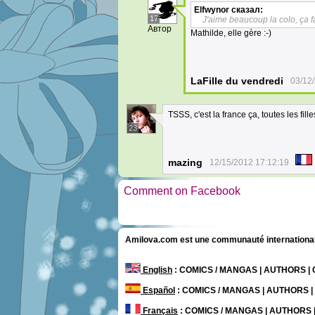
Elfwynor
сказал:
17
J'aime beaucoup la colo, ça fai
Автор
Mathilde, elle gère :-)
LaFille du vendredi
03/12
TSSS, c'est la france ça, toutes les fil
23
mazing
12/15/2012 17:12:19
Comment on Facebook
Amilova.com est une communauté internationale 
English
: COMICS / MANGAS | AUTHORS 
Español
: COMICS / MANGAS | AUTHORS 
Français
: COMICS / MANGAS | AUTHORS