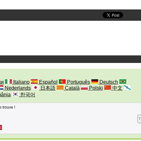
ки
Italiano
Español
Português
Deutsch
Nederlands
日本語
Català
Polski
中文
ânia
한국어
e trouve !
T