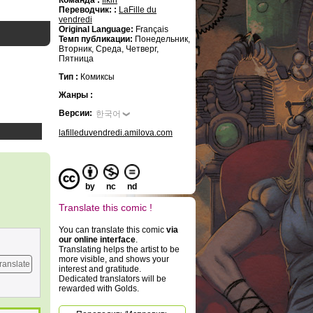
Команда :
fikiri
Переводчик: :
LaFille du
vendredi
Original Language:
Français
Темп публикации:
Понедельник,
Вторник, Среда, Четверг,
Пятница
Тип :
Комиксы
Жанры :
Версии:
한국어
lafilleduvendredi.amilova.com
by
nc
nd
Translate this comic !
You can translate this comic
via
our online interface
.
Translating helps the artist to be
more visible, and shows your
ranslate
interest and gratitude.
Dedicated translators will be
rewarded with Golds.