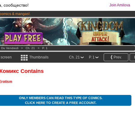
а, сообщество!
Join Amilova
comics & mangas!
.
os
per month !
Get membership now
le Du Vendredi
>
Ch. 21
>
P. 1
l screen
Thumbnails
Ch. 21
P. 1
Prev.
 Комикс Contains
Erotism
ONLY MEMBERS CAN READ THIS TYPE OF COMICS.
CLICK HERE TO CREATE A FREE ACCOUNT.