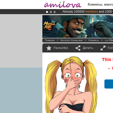
Комиксы, манг
Already 100000
members
and 1000
Premium membership from
3.95 eur
Amilova
Kickstarter is now LIVE
!.
Главная
>
Каталог Комисков
>
Комиксы
>
La Fil
Favourites
Делить
Ful
This