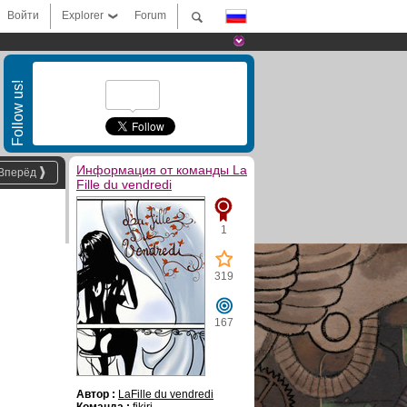
Войти
Explorer
Forum
Follow us!
Информация от команды La
Вперёд
Fille du vendredi
1
319
167
Автор :
LaFille du vendredi