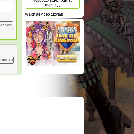
Переводить/Исправить
перевод
Watch all video tutorials
ranslate
ranslate