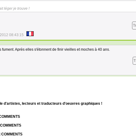
t léger je trouve !
T
/2012 08:43:15
les fument. Après elles s'étonnent de finir vieilles et moches à 40 ans.
T
d'artistes, lecteurs et traducteurs d'oeuvres graphiques !
| COMMENTS
| COMMENTS
 | COMMENTS