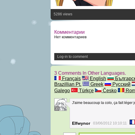
5286 views
Комментарии
Нет комментариев
Log-in to comment
3 Comments In Other Languages.
Français
English
Българс
Brazillian Pt.
Greek
Русский
Galego
Türkçe
Česko
Rom
J'aime beaucoup la colo, ça fait léger j
33
Elfwynor
03/06/2012 10:10:11