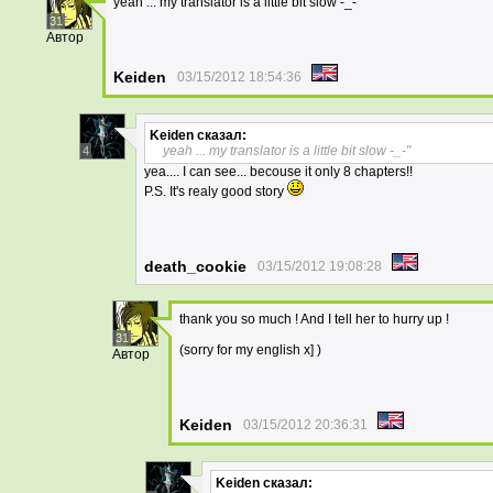
yeah ... my translator is a little bit slow -_-"
31
Автор
Keiden
03/15/2012 18:54:36
Keiden
сказал:
yeah ... my translator is a little bit slow -_-"
4
yea.... I can see... becouse it only 8 chapters!!
P.S. It's realy good story
death_cookie
03/15/2012 19:08:28
thank you so much ! And I tell her to hurry up !
31
(sorry for my english x] )
Автор
Keiden
03/15/2012 20:36:31
Keiden
сказал: