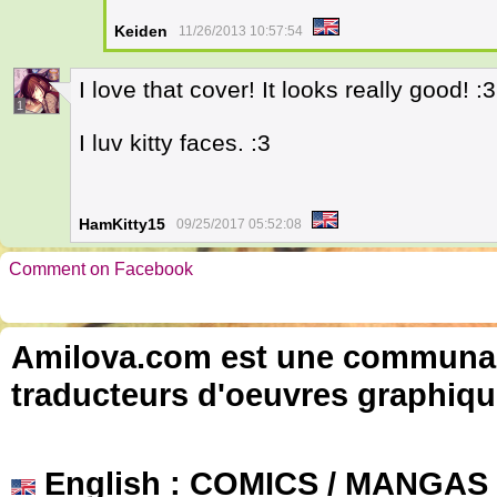
Keiden
11/26/2013 10:57:54
I love that cover! It looks really good! :3
1
I luv kitty faces. :3
HamKitty15
09/25/2017 05:52:08
Comment on Facebook
Amilova.com est une communauté
traducteurs d'oeuvres graphiqu
English
: COMICS / MANGAS