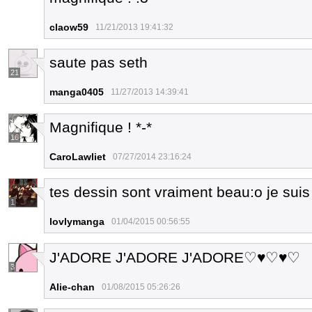
claow59
11/21/2013 19:41:32
saute pas seth
21
manga0405
11/27/2013 14:39:41
Magnifique ! *-*
16
CaroLawliet
07/27/2014 23:16:24
tes dessin sont vraiment beau:o je su
1
lovlymanga
01/04/2015 00:56:55
J'ADORE J'ADORE J'ADORE♡♥♡♥♡
3
Alie-chan
01/08/2015 05:26:26