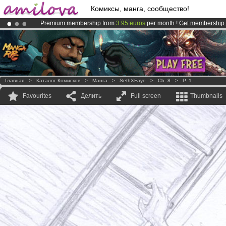
Комиксы, манга, сообщество!
Premium membership from
3.95 euros
per month !
Get membership
Amilova
Kickstarter is now LIVE
!.
Already 100000
members
and 1000
comics & mangas!
.
Главная
>
Каталог Комисков
>
Манга
>
SethXFaye
>
Ch. 8
>
P. 1
Favourites
Делить
Full screen
Thumbnails