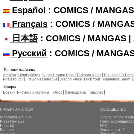
Español
: COMICS / MANGAS
Français
: COMICS / MANGA
日本語
: COMICS / MANGAS 
Русский
: COMICS / MANGA
Топ комиксы/манга
Amilova
Hémisphères
Super Dragon Bros Z
Arkham Roots
The Heart Of Earth
Piratesourcil
Fireworks Detective
Dragon Piece
Fuck You!
Nameless Snow
L
Жанры
Боевик
Рисунки и картины
Юмор
Мелодрама
Триллер
ПРОЕКТ АМИЛОВА
СООБЩЕСТВО
О проекте Amilova
Tutorial for the reade
Press Reviews
Помочь сообщество
Press kit
FAQ
Banners
Опыт-золото?