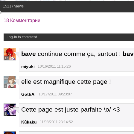
15217 views
18 Комментарии
Log-in to comment
bave
continue comme ça, surtout !
bav
12
miyuki
10/16/2011 11:15:26
elle est magnifique cette page !
4
GothAl
10/17/2011 09:23:07
Cette page est juste parfaite \o/ <3
1
Kûkaku
11/08/2011 23:14:52