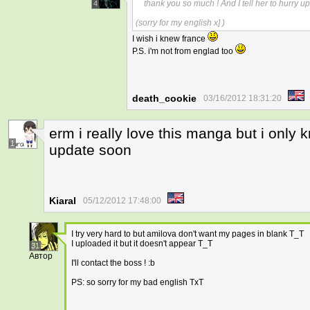
thank you so much ! And I tell her to hurry up
4
(sorry for my english x] )
I wish i knew france
P.S. i'm not from englad too
death_cookie
03/16/2012 18:31:20
erm i really love this manga but i only k
1
update soon
Kiaral
05/12/2012 17:48:00
I try very hard to but amilova don't want my pages in blank T_T
I uploaded it but it doesn't appear T_T
31
Автор
I'll contact the boss ! :b
PS: so sorry for my bad english TxT