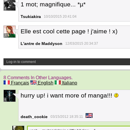
1 mot; magnifique... *µ*
4
Tsukiakira
10/10/2015 20:41:04
Elle est cool cette page ! j'aime ! x)
22
L'antre de Maddyson
12/03/2015 20:34:37
Log-in to comment
8 Comments In Other Languages.
Français
English
Italiano
hurry up! i want more of manga!!!
4
death_cookie
03/15/2012 18:35:11