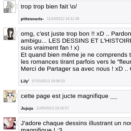
trop trop bien fait \o/
17
ptitesouris-
11/18/2012 16:11:28
omg, c'est juste trop bon !! xD .. Pard
2
ambigu... LES DESSINS ET L'HISTOI
suis vraiment fan ! x)
Et quand bien même je ne comprends 
les romances tirant parfois vers le "fleu
Merci de Partager sa avec nous ! xD ..
Lily'
07/15/2013 18:08:33
cette page est jucte magnifique
__
9
Jujuju
11/05/2013 19:16:57
J'adore chaque dessins illustrant un no
1
magnifique ! :3