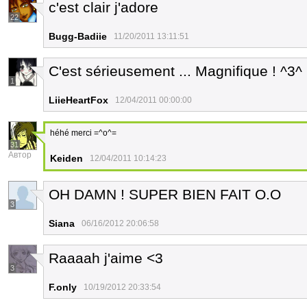
c'est clair j'adore
22
Bugg-Badiie
11/20/2011 13:11:51
C'est sérieusement ... Magnifique ! ^3^
1
LiieHeartFox
12/04/2011 00:00:00
héhé merci =^o^=
31
Автор
Keiden
12/04/2011 10:14:23
OH DAMN ! SUPER BIEN FAIT O.O
3
Siana
06/16/2012 20:06:58
Raaaah j'aime <3
3
F.only
10/19/2012 20:33:54