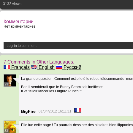
3132 views
Комментарии
Нет комментариев
Log-in to comment
7 Comments In Other Languages.
Français
English
Русский
La grande question: Comment est piloté le robot: télécommande, mons
29
Bon il semblerait que le Bunny Beam soit inefficace.
Il va falloir lancer les Fulguro Punch^^
BigFire
01/04/2012 16:11:11
Elle tue cette page ! Tu pourrais dessiner des histoires bien flippantes j
33