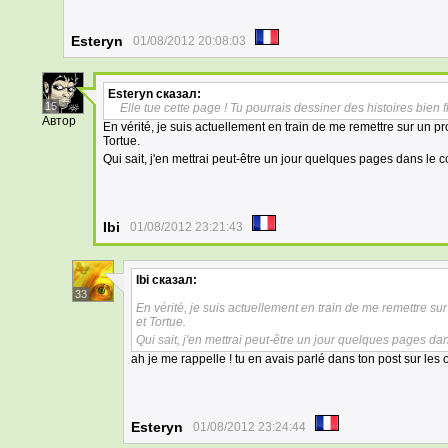
Esteryn
01/08/2012 20:08:03
Esteryn
сказал:
15
Elle tue cette page ! Tu pourrais dessiner des histoires bien fl
Автор
En vérité, je suis actuellement en train de me remettre sur un pr
Tortue.
Qui sait, j'en mettrai peut-être un jour quelques pages dans le 
Ibi
01/08/2012 23:21:43
Ibi
сказал:
33
En vérité, je suis actuellement en train de me remettre su
et Tortue.
Qui sait, j'en mettrai peut-être un jour quelques pages da
ah je me rappelle ! tu en avais parlé dans ton post sur les 
Esteryn
01/08/2012 23:24:44