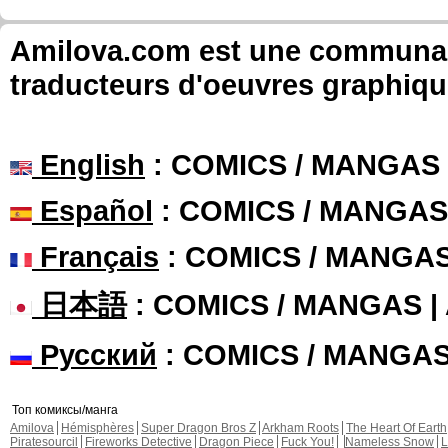
Amilova.com est une communauté
traducteurs d'oeuvres graphiqu
English
: COMICS / MANGAS
Español
: COMICS / MANGAS
Français
: COMICS / MANGA
日本語
: COMICS / MANGAS 
Русский
: COMICS / MANGA
Топ комиксы/манга
Amilova
Hémisphères
Super Dragon Bros Z
Arkham Roots
The Heart Of Earth
Piratesourcil
Fireworks Detective
Dragon Piece
Fuck You!
Nameless Snow
L