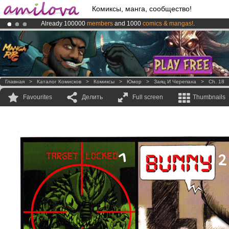
Комиксы, манга, сообщество!
Already 100000
members
and 1000
comics & mangas!
.
Amilova
Kickstarter is now LIVE
!.
Premium membership from
3.95 euros
per month !
Get membership
Главная
>
Каталог Комисков
>
Комиксы
>
Юмор
>
Заяц И Черепаха
>
Ch. 18
Favourites
Делить
Full screen
Thumbnails
1
2