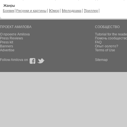
Жанры
Боевик
Рисунки и картины
Юмор
Мелодрама
Триллер
ПРОЕКТ АМИЛОВА
СООБЩЕСТВО
О проекте Amilova
Tutorial for the reade
Press Reviews
Помочь сообщество
Press kit
FAQ
Banners
Опыт-золото?
Advertise
Terms of Use
Follow Amilova on
Sitemap