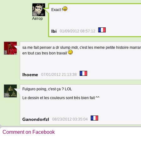
Exact !
15
Автор
Ibi
01/09/2012 08:57:12
sa me fait penser a dr slump mdr, c'est les meme petite histoire marra
3
en tout cas tres bon travail
lhoeme
07/01/2012 21:13:38
Fulguro poing, c'est ça ? LOL
39
Le dessin et les couleurs sont très bien fait ^^
Ganondorfzl
08/23/2012 03:35:04
Comment on Facebook