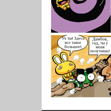
Ух ты! Здесь
Дамбов,
все такое
гад, ты у
большое!
меня
получишь!