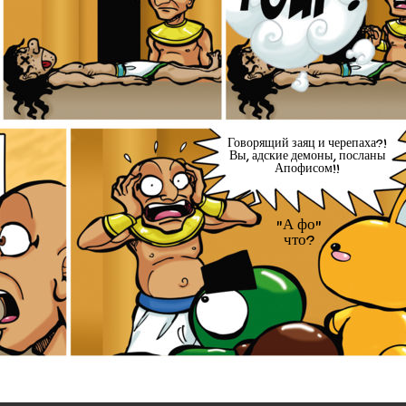
Говорящий заяц и черепаха?!
Вы, адские демоны, посланы
Апофисом!!
"А фо"
что?