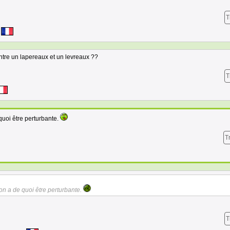
T
entre un lapereaux et un levreaux ??
T
quoi être perturbante.
T
ion a de quoi être perturbante.
T