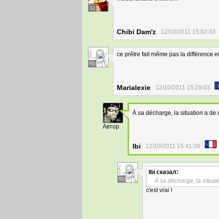
31
Chibi Dam'z
12/10/2011 15:02:33
ce prêtre fait même pas la différence 
50
Marialexie
12/10/2011 15:29:03
À sa décharge, la situation a de 
15
Автор
Ibi
12/10/2011 15:41:06
Ibi
сказал:
50
À sa décharge, la situat
c'est vrai !