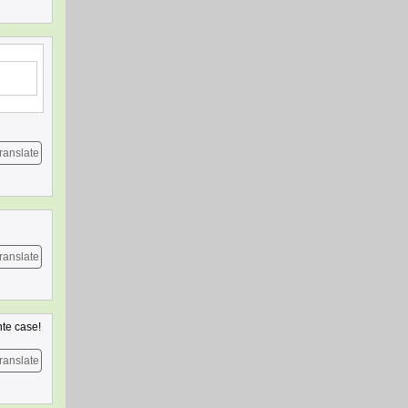
ranslate
ranslate
nte case!
ranslate