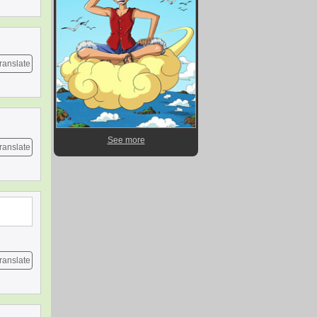
ranslate
See more
ranslate
ranslate