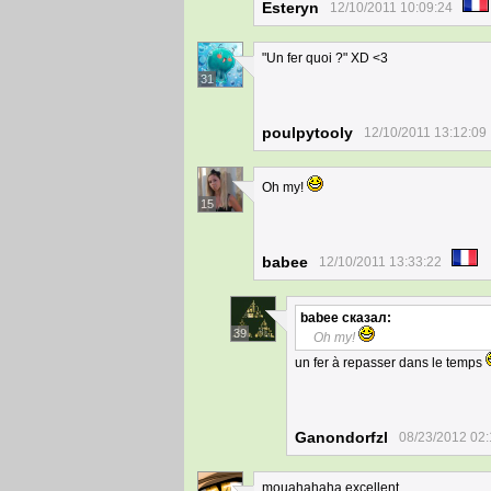
Esteryn
12/10/2011 10:09:24
"Un fer quoi ?" XD <3
31
poulpytooly
12/10/2011 13:12:09
Oh my!
15
babee
12/10/2011 13:33:22
babee
сказал:
39
Oh my!
un fer à repasser dans le temps
Ganondorfzl
08/23/2012 02:
mouahahaha excellent