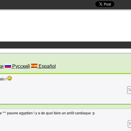
ки
Русский
Español
tin !
T
cle ^^ pauvre egyptien ! y a de quoi faire un arrêt cardiaque :p
T