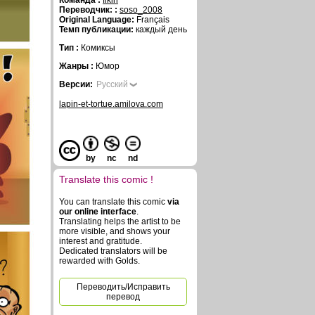
Команда :
fikiri
Переводчик: :
soso_2008
Original Language:
Français
Темп публикации:
каждый день
Тип :
Комиксы
Жанры :
Юмор
Версии:
Русский
lapin-et-tortue.amilova.com
by
nc
nd
Translate this comic !
You can translate this comic
via
our online interface
.
Translating helps the artist to be
more visible, and shows your
interest and gratitude.
Dedicated translators will be
rewarded with Golds.
Переводить/Исправить
перевод