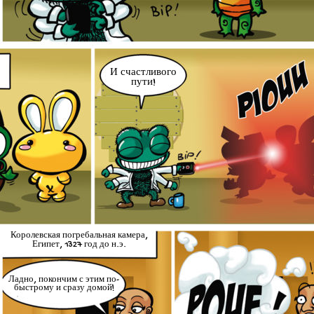
И счастливого
пути!
Королевская погребальная камера,
Египет, 1327 год до н.э.
Ладно, покончим с этим по-
быстрому и сразу домой!