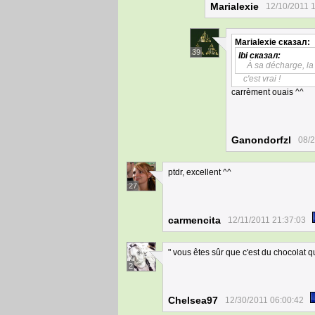
Marialexie
12/10/2011 
Marialexie
сказал:
39
Ibi
сказал:
À sa décharge, la 
c'est vrai !
carrèment ouais ^^
Ganondorfzl
08/2
ptdr, excellent ^^
27
carmencita
12/11/2011 21:37:03
" vous êtes sûr que c'est du chocolat q
2
Chelsea97
12/30/2011 06:00:42