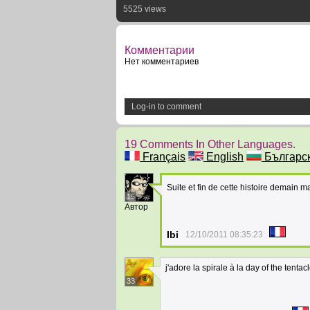
5525 views
Комментарии
Нет комментариев
Log-in to comment
19 Comments In Other Languages.
Français
English
Българс
Suite et fin de cette histoire demain ma
15
Автор
Ibi
12/10/2011 08:35:23
j'adore la spirale à la day of the tenta
33