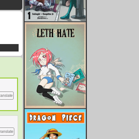
ranslate
ranslate