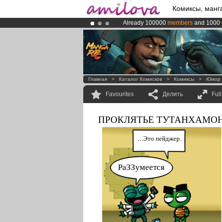
Комиксы, манг
Already 100000
members
and 1000
Premium membership from
3.95 eur
Amilova
Kickstarter is now LIVE
!.
Главная
>
Каталог Комисков
>
Комиксы
>
Юмор
Favourites
Делить
Ful
ПРОКЛЯТЬЕ ТУТАНХАМОНА
...Это пейджер.
РаЗЗумеется