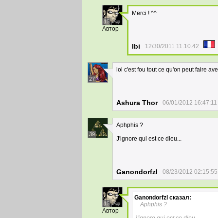
Merci ! ^^
15
Автор
Ibi
12/30/2011 11:10:42
lol c'est fou tout ce qu'on peut faire av
27
Ashura Thor
06/01/2012 16:47:11
Aphphis ?
39
J'ignore qui est ce dieu...
Ganondorfzl
08/23/2012 02:15:55
Ganondorfzl
сказал:
15
Aphphis ?
Автор