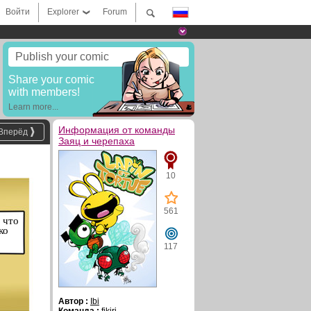
Войти
Explorer
Forum
Publish your comic
Share your comic
with members!
Learn more...
Информация от команды
Вперёд
Заяц и черепаха
10
561
 что
ко
117
Автор :
Ibi