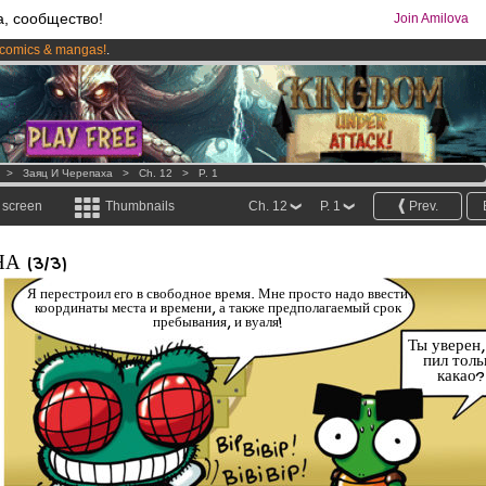
а, сообщество!
Join Amilova
comics & mangas!
.
os
per month !
Get membership now
>
Заяц И Черепаха
>
Ch. 12
>
P. 1
l screen
Thumbnails
Ch. 12
P. 1
Prev.
 (3/3)
Я перестроил его в свободное время. Мне просто надо ввести
координаты места и времени, а также предполагаемый срок
пребывания, и вуаля!
Ты уверен,
пил толь
какао?