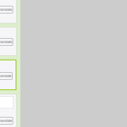
ranslate
ranslate
ranslate
ranslate