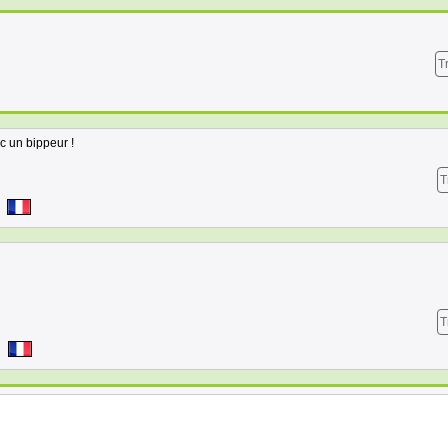
T
ec un bippeur !
T
T