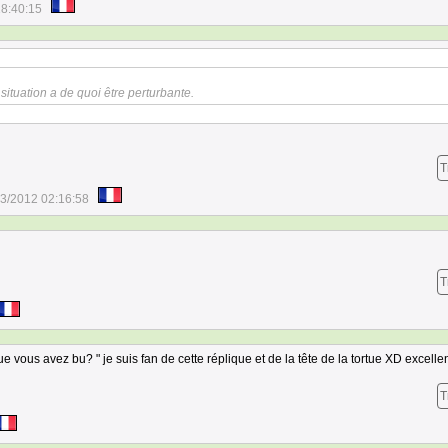
18:40:15
situation a de quoi être perturbante.
T
3/2012 02:16:58
T
ue vous avez bu? " je suis fan de cette réplique et de la tête de la tortue XD excelle
T