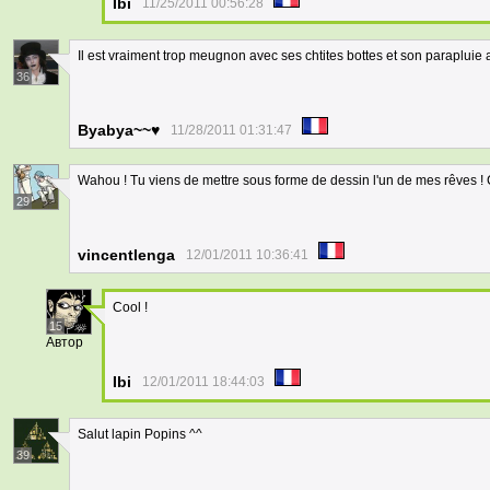
Ibi
11/25/2011 00:56:28
Il est vraiment trop meugnon avec ses chtites bottes et son parapluie arc
36
Byabya~~♥
11/28/2011 01:31:47
Wahou ! Tu viens de mettre sous forme de dessin l'un de mes rêves ! C
29
vincentlenga
12/01/2011 10:36:41
Cool !
15
Автор
Ibi
12/01/2011 18:44:03
Salut lapin Popins ^^
39