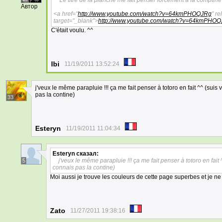
Le titre de la planche me fait penser forcément à la compti
Автор
<a href="
http://www.youtube.com/watch?v=64kmPHOQJRg
" re
target="_blank">
http://www.youtube.com/watch?v=64kmPHO
C'était voulu. ^^
Ibi
11/19/2011 13:52:24
j'veux le même parapluie !!! ça me fait penser à totoro en fait ^^ (suis 
pas la contine)
33
Esteryn
11/19/2011 11:04:34
Esteryn
сказал:
j'veux le même parapluie !!! ça me fait penser à totoro en fait 
5
connais pas la contine)
Moi aussi je trouve les couleurs de cette page superbes et je n
Zato
11/27/2011 19:38:16