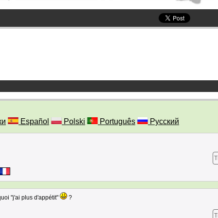
ки
Español
Polski
Português
Русский
T
uoi "j'ai plus d'appétit"
?
T