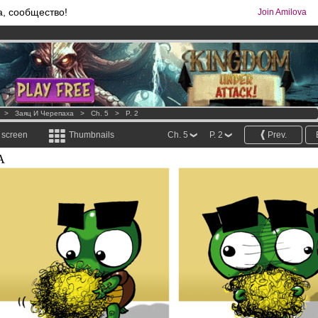
а, сообщество!
Join Amilova
os
per month !
Get membership now
comics & mangas!
.
>
Заяц И Черепаха
>
Ch. 5
>
P. 2
l screen
Thumbnails
Ch. 5
P. 2
Prev.
А