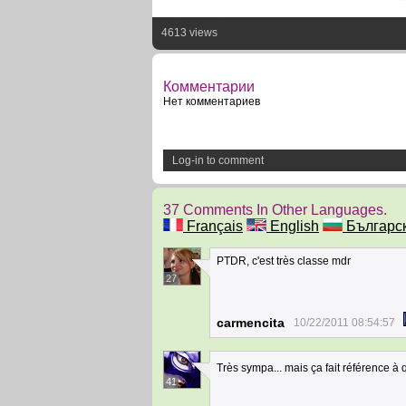
4613 views
Комментарии
Нет комментариев
Log-in to comment
37 Comments In Other Languages.
Français
English
Българс
PTDR, c'est très classe mdr
27
carmencita
10/22/2011 08:54:57
Très sympa... mais ça fait référence à q
41