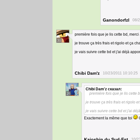
Ganondorfzl
08/2
première fois que je lis cette bd, merci
31
je trouve ça très frais et rigolo et ça 
je vais suivre cette bd et j'ai déjà ap
Chibi Dam'z
10/23/2011 10:10:25
Chibi Dam'z
сказал:
première fois que je lis cette 
26
je trouve ça très frais et rigolo
je vais suivre cette bd et j'ai 
Exactement la même que toi
C
Kaioshin du Sud-Est
10/2