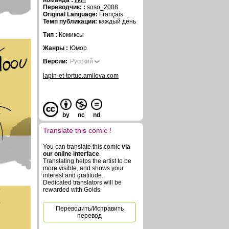
Команда :
fikiri
Переводчик: :
soso_2008
Original Language:
Français
Темп публикации:
каждый день
Тип :
Комиксы
Жанры :
Юмор
Версии:
Русский
lapin-et-tortue.amilova.com
by
nc
nd
Translate this comic !
You can translate this comic
via
our online interface
.
Translating helps the artist to be
more visible, and shows your
interest and gratitude.
Dedicated translators will be
rewarded with Golds.
Переводить/Исправить
перевод