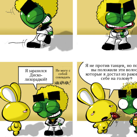
Я не против танцев, но 
вы положили эти воло
Я заразился
Не могу с
которые я достал из рако
собой
Диско-
совладать
себе на голову?
лихорадкой!