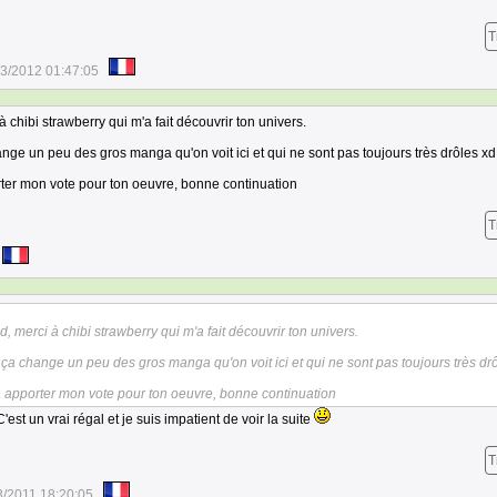
T
3/2012 01:47:05
 à chibi strawberry qui m'a fait découvrir ton univers.
change un peu des gros manga qu'on voit ici et qui ne sont pas toujours très drôles xd
porter mon vote pour ton oeuvre, bonne continuation
T
bd, merci à chibi strawberry qui m'a fait découvrir ton univers.
 et ça change un peu des gros manga qu'on voit ici et qui ne sont pas toujours très dr
déjà apporter mon vote pour ton oeuvre, bonne continuation
'est un vrai régal et je suis impatient de voir la suite
T
3/2011 18:20:05