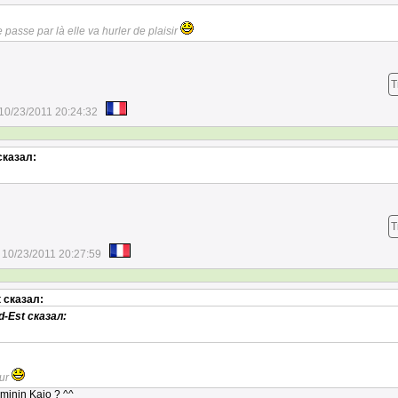
 passe par là elle va hurler de plaisir
T
10/23/2011 20:24:32
казал:
T
10/23/2011 20:27:59
t
сказал:
d-Est
сказал:
œur
éminin Kaio ? ^^