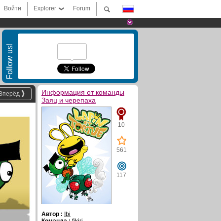
Войти
Explorer
Forum
Follow us!
Информация от команды
Вперёд
Заяц и черепаха
10
561
117
Автор :
Ibi