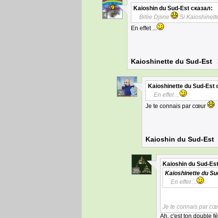
Kaioshin du Sud-Est
сказал:
4
Billie Djiine
Si Kaioshinette
En effet ...
Kaioshinette du Sud-Est
Kaioshinette du Sud-Est
с
26
En effet ...
Je te connais par cœur
Kaioshin du Sud-Est
Kaioshin du Sud-Es
39
Kaioshinette du Su
En effet ...
Je te connais par c
Ah, c'est ton double f