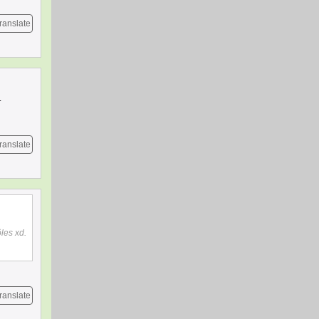
ranslate
.
ranslate
ôles xd.
ranslate