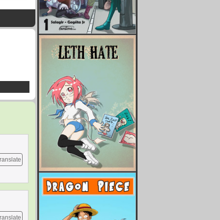
ranslate
ranslate