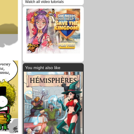
Watch all video tutorials
почему
You might also like
сы,
вины,