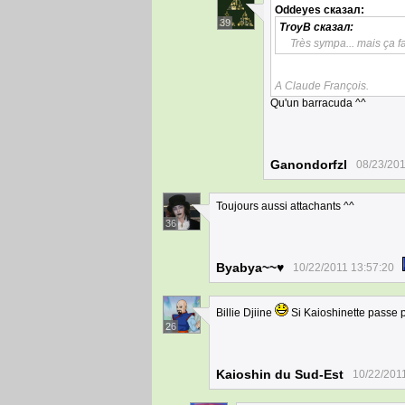
Oddeyes
сказал:
39
TroyB
сказал:
Très sympa... mais ça fa
A Claude François.
Qu'un barracuda ^^
Ganondorfzl
08/23/201
Toujours aussi attachants ^^
36
Byabya~~♥
10/22/2011 13:57:20
Billie Djiine
Si Kaioshinette passe pa
26
Kaioshin du Sud-Est
10/22/201