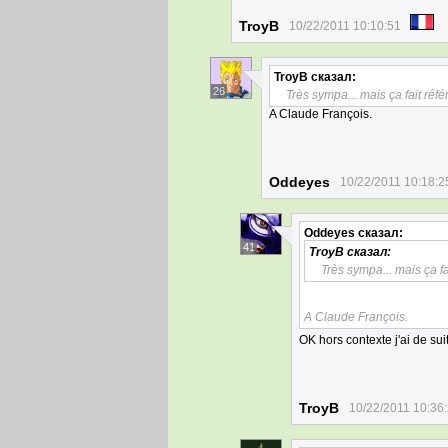
TroyB
10/22/2011 10:10:51
TroyB
сказал:
26
Très sympa... mais ça fait réfé
A Claude François.
Oddeyes
10/22/2011 10:18:2
Oddeyes
сказал:
41
TroyB
сказал:
Très sympa... mais ça fa
A Claude François.
OK hors contexte j'ai de sui
TroyB
10/22/2011 10:36