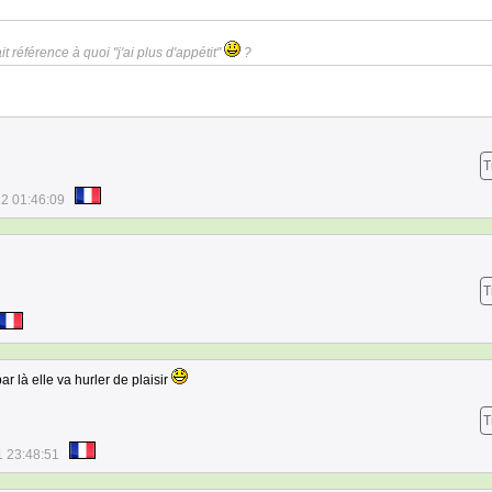
it référence à quoi "j'ai plus d'appétit"
?
T
2 01:46:09
T
r là elle va hurler de plaisir
T
1 23:48:51