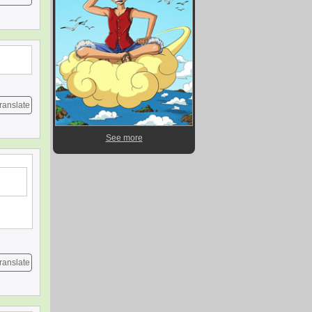
ranslate
See more
ranslate