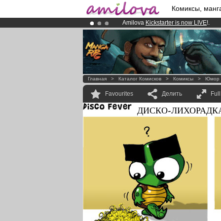
Комиксы, манг
Amilova
Kickstarter is now LIVE
!.
Premium membership from
3.95 eur
Already 100000
members
and 1000
Главная
>
Каталог Комисков
>
Комиксы
>
Юмор
Favourites
Делить
Ful
ДИСКО-ЛИХОРАДК