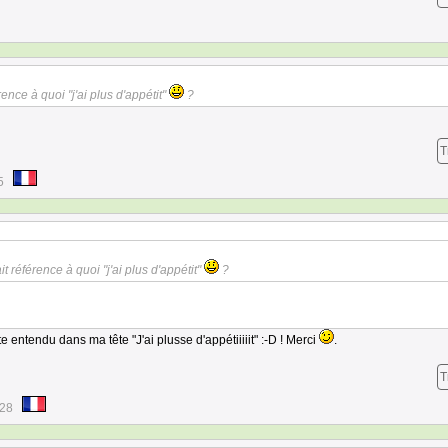
rence à quoi "j'ai plus d'appétit"
?
T
5
it référence à quoi "j'ai plus d'appétit"
?
te entendu dans ma tête "J'ai plusse d'appétiiiiit" :-D ! Merci
.
T
:28