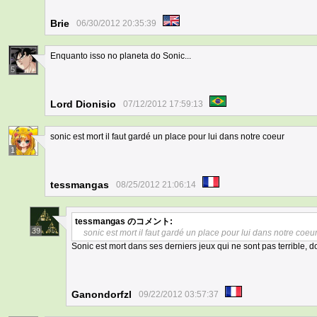
Brie
06/30/2012 20:35:39
Enquanto isso no planeta do Sonic...
5
Lord Dionisio
07/12/2012 17:59:13
sonic est mort il faut gardé un place pour lui dans notre coeur
1
tessmangas
08/25/2012 21:06:14
tessmangas
のコメント:
39
sonic est mort il faut gardé un place pour lui dans notre coeu
Sonic est mort dans ses derniers jeux qui ne sont pas terrible, do
Ganondorfzl
09/22/2012 03:57:37