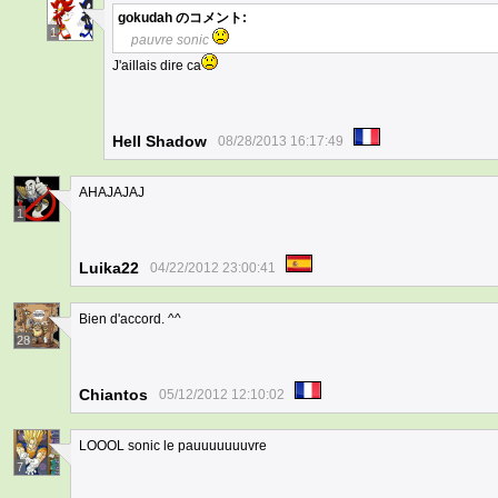
gokudah
のコメント:
1
pauvre sonic
J'aillais dire ca
Hell Shadow
08/28/2013 16:17:49
AHAJAJAJ
1
Luika22
04/22/2012 23:00:41
Bien d'accord. ^^
28
Chiantos
05/12/2012 12:10:02
LOOOL sonic le pauuuuuuuvre
7