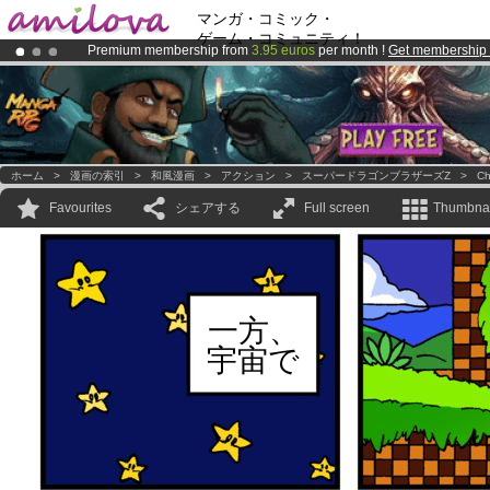
マンガ・コミック・
ゲーム・コミュニティ！
Premium membership from
3.95 euros
per month !
Get membership
Already 100000
members
and 1000
comics & mangas!
.
Amilova
Kickstarter is now LIVE
!.
ホーム
>
漫画の索引
>
和風漫画
>
アクション
>
スーパードラゴンブラザーズZ
>
Ch
Favourites
シェアする
Full screen
Thumbnai
一方、
宇宙で