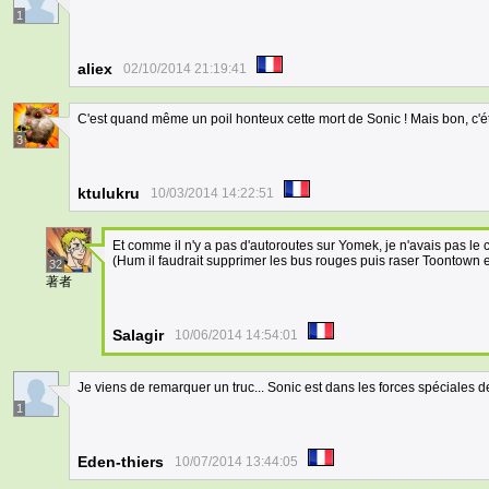
1
aliex
02/10/2014 21:19:41
C'est quand même un poil honteux cette mort de Sonic ! Mais bon, c'éta
3
ktulukru
10/03/2014 14:22:51
Et comme il n'y a pas d'autoroutes sur Yomek, je n'avais pas le 
(Hum il faudrait supprimer les bus rouges puis raser Toontown et
32
著者
Salagir
10/06/2014 14:54:01
Je viens de remarquer un truc... Sonic est dans les forces spéciales d
1
Eden-thiers
10/07/2014 13:44:05