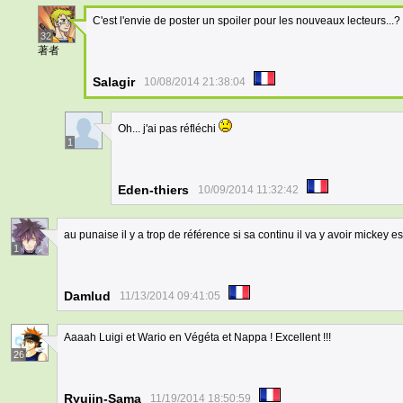
C'est l'envie de poster un spoiler pour les nouveaux lecteurs...?
32
著者
Salagir
10/08/2014 21:38:04
Oh... j'ai pas réfléchi
1
Eden-thiers
10/09/2014 11:32:42
au punaise il y a trop de référence si sa continu il va y avoir mickey
1
Damlud
11/13/2014 09:41:05
Aaaah Luigi et Wario en Végéta et Nappa ! Excellent !!!
26
Ryujin-Sama
11/19/2014 18:50:59