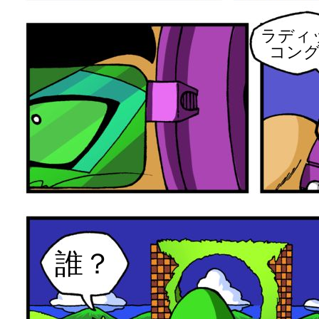
ラディ
コン
誰？