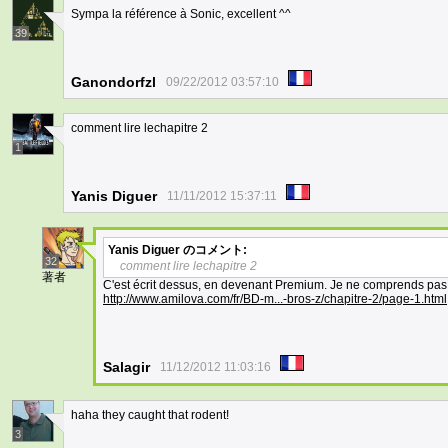
Sympa la référence à Sonic, excellent ^^
39
Ganondorfzl
09/22/2012 03:57:10
comment lire lechapitre 2
1
Yanis Diguer
11/11/2012 15:37:11
Yanis Diguer
のコメント:
32
comment lire lechapitre 2
著者
C'est écrit dessus, en devenant Premium. Je ne comprends pas 
http://www.amilova.com/fr/BD-m...-bros-z/chapitre-2/page-1.html
Salagir
11/12/2012 11:03:16
haha they caught that rodent!
3