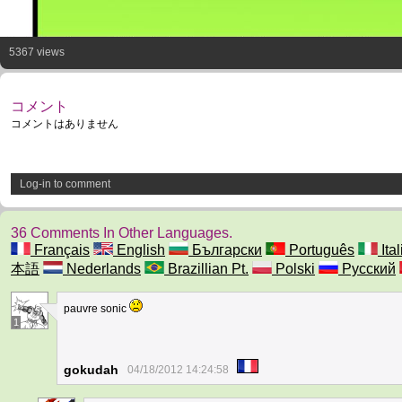
5367 views
コメント
コメントはありません
Log-in to comment
36 Comments In Other Languages.
Français
English
Български
Português
Ita
本語
Nederlands
Brazillian Pt.
Polski
Русский
pauvre sonic
1
gokudah
04/18/2012 14:24:58