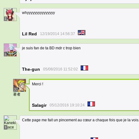
whyyyyyyyyyyyyyyy
1
Lil Red
12/19/2014 14:56:37
je suis fan de ta BD mdr c trop bien
1
The-gun
05/08/2016 11:52:02
Merci !
32
著者
Salagir
05/12/2016 19:10:24
Cette page me fait un pincement au cœur a chaque fois que je la vois..
9