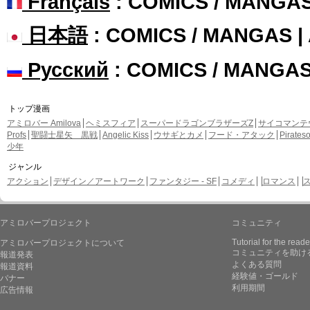
Français
: COMICS / MANGA
日本語
: COMICS / MANGAS 
Русский
: COMICS / MANGA
トップ漫画
アミロバー Amilova
ヘミスフィア
スーパードラゴンブラザーズZ
サイコマンテ
Profs
聖闘士星矢 黒戦
Angelic Kiss
ウサギとカメ
フード・アタック
Pirate
少年
ジャンル
アクション
デザイン／アートワーク
ファンタジー - SF
コメディ
ロマンス
アミロバープロジェクト
コミュニティ
Tutorial for the reade
アミロバープロジェクトについて
コミュニティを助け
報道発表
よくある質問
報道資料
経験値・ゴールド
バナー
利用期間
広告情報