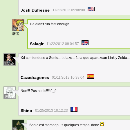
Josh Dufresne
11/22/2012 05:08:00
He didn't run fast enough.
32
著者
Salagir
11/22/2012 09:04:57
Xd comiendose a Sonic... Lolazo... falta que aparezcan Link y Zelda..
27
Cazadragones
01/11/2013 10:38:04
Non!!! Pas sonic!!!! é_è
16
Shino
01/25/2013 18:12:23
Sonic est mort depuis quelques temps, donc
39