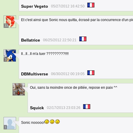
Super Vegeto
05/27/2012 16:42:50
Et c'est ainsi que Sonic nous quitta, écrasé par la concurrence d'un plomb
33
Bellatrice
06/25/2012 22:50:21
Il...Il...Il m'a tuer ?????????!!!!
3
DBMultiverse
06/30/2012 00:19:05
Oui, sans la moindre once de pitiée, repose en paix ^^
8
Squick
02/17/2013 23:03:26
Sonic nooooo!
1