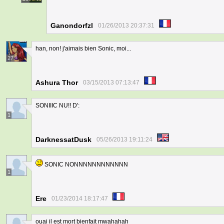
Ganondorfzl
01/26/2013 20:37:31
han, non! j'aimais bien Sonic, moi...
27
Ashura Thor
03/15/2013 07:13:47
SONIIIC NU!! D':
1
DarknessatDusk
05/26/2013 19:11:24
SONIC NONNNNNNNNNNNN
1
Ere
01/23/2014 18:17:47
ouai il est mort bienfait mwahahah