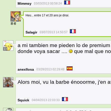
Mimmsy
03/03/2013 00:58:24
Heu... entre 17 et 20 ans je dirai.
32
著者
Salagir
03/07/2013 14:50:57
a mi tambien me pieden lo de premium 
13
donde voya sacar ....
que mal que no 
anexllosa
03/28/2013 02:29:48
Alors moi, vu la barbe énooorme, j'en
8
Squick
04/04/2013 22:03:33