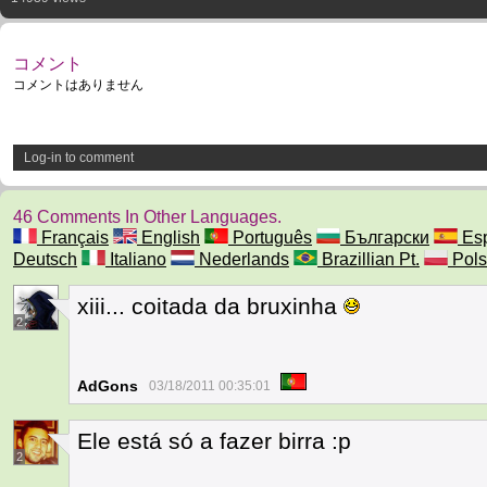
コメント
コメントはありません
Log-in to comment
46 Comments In Other Languages.
Français
English
Português
Български
Esp
Deutsch
Italiano
Nederlands
Brazillian Pt.
Pols
xiii... coitada da bruxinha
2
AdGons
03/18/2011 00:35:01
Ele está só a fazer birra :p
2