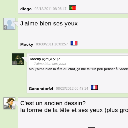
diogo
03/18/2011 08:06:47
J'aime bien ses yeux
6
Mocky
03/30/2011 16:03:57
Mocky
のコメント:
39
J'aime bien ses yeux
Moi j'aime bien la tête du chat, ça me fait un peu penser à Sabrin
Ganondorfzl
08/23/2012 05:43:14
C'est un ancien dessin?
8
la forme de la tête et ses yeux (plus gro