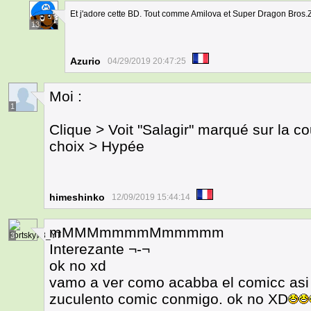
Et j'adore cette BD. Tout comme Amilova et Super Dragon Bros.Z
13
Azurio
04/29/2019 20:47:25
Moi :
1
Clique > Voit "Salagir" marqué sur la c
choix > Hypée
himeshinko
12/09/2019 15:44:14
mMMMmmmmMmmmmm
3
Interezante ¬-¬
ok no xd
vamo a ver como acabba el comicc asi 
zuculento comic conmigo. ok no XD