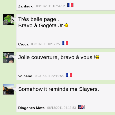
Zantsuki
03/31/2011 16:54:52
Très belle page...
17
Bravo à Gogéta Jr
Croca
03/31/2011 18:17:25
Jolie couverture, bravo à vous !
32
Volcano
03/31/2011 22:19:55
Somehow it reminds me Slayers.
8
Diogenes Mota
06/13/2011 04:13:53