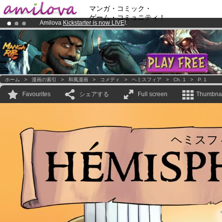
マンガ・コミック・
ゲーム・コミュニティ！
Amilova
Kickstarter is now LIVE
!.
Already 100000
members
and 1000
comics & mangas!
.
Premium membership from
3.95 euros
per month !
Get membership
ホーム
>
漫画の索引
>
和風漫画
>
コメディ
>
ヘミスフィア
>
Ch. 1
>
P. 1
Favourites
シェアする
Full screen
Thumbnai
ヘミスフ