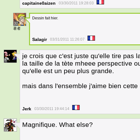
capitaine0aizen
03/30/2011 19:28:03
Dessin fait hier.
32
著者
Salagir
03/31/2011 11:26:07
je crois que c'est juste qu'elle tire pas
6
la taille de la tète mheee perspective ou
qu'elle est un peu plus grande.
mais dans l'ensemble j'aime bien cette
Jerk
03/30/2011 19:44:14
Magnifique. What else?
2