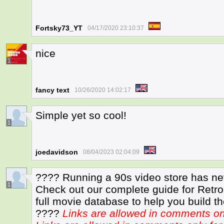
Fortsky73_YT
04/17/2020 23:10:37
nice
1
fancy text
10/26/2020 14:02:17
Simple yet so cool!
1
joedavidson
08/04/2023 02:04:09
???? Running a 90s video store has ne
1
Check out our complete guide for Retro 
full movie database to help you build th
????
Links are allowed in comments o