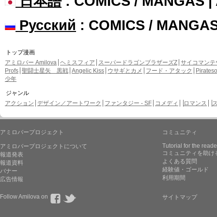
日本語
: COMICS / MANGAS 
Русский
: COMICS / MANGA
トップ漫画
アミロバー Amilova
ヘミスフィア
スーパードラゴンブラザーズZ
サイコマンテ
Profs
聖闘士星矢 黒戦
Angelic Kiss
ウサギとカメ
フード・アタック
Pirate
少年
ジャンル
アクション
デザイン／アートワーク
ファンタジー - SF
コメディ
ロマンス
アミロバープロジェクト
コミュニティ
Tutorial for the reade
アミロバープロジェクトについて
コミュニティを助け
報道発表
よくある質問
報道資料
経験値・ゴールド
バナー
利用期間
広告情報
Follow Amilova on
サイトマップ