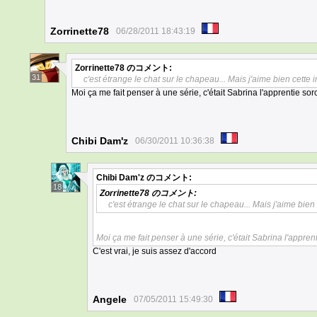
Zorrinette78
06/28/2011 18:43:19
Zorrinette78
のコメント:
31
c'est étrange le chat sur le chapeau... Mais j'aime bien cette 
Moi ça me fait penser à une série, c'était Sabrina l'apprentie so
Chibi Dam'z
06/30/2011 10:36:38
Chibi Dam'z
のコメント:
18
Zorrinette78
のコメント:
c'est étrange le chat sur le chapeau... Mais j'aime bien
Moi ça me fait penser à une série, c'était Sabrina l'appre
C'est vrai, je suis assez d'accord
Angele
07/05/2011 15:49:30