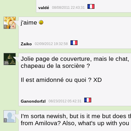
valdé
08/08/2011 22:43:31
j'aime
8
Zaiko
02/09/2012 19:32:58
Jolie page de couverture, mais le chat, 
39
chapeau de la sorcière ?
Il est amidonné ou quoi ? XD
Ganondorfzl
08/23/2012 05:42:31
I'm sorta newish, but is it me but does th
1
from Amilova? Also, what's up with you