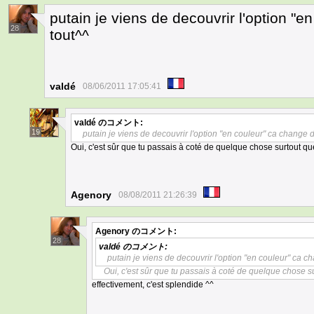
putain je viens de decouvrir l'option "e
28
tout^^
valdé
08/06/2011 17:05:41
valdé
のコメント:
19
putain je viens de decouvrir l'option "en couleur" ca change d
Oui, c'est sûr que tu passais à coté de quelque chose surtout qu
Agenory
08/08/2011 21:26:39
Agenory
のコメント:
28
valdé
のコメント:
putain je viens de decouvrir l'option "en couleur" ca c
Oui, c'est sûr que tu passais à coté de quelque chose s
effectivement, c'est splendide ^^