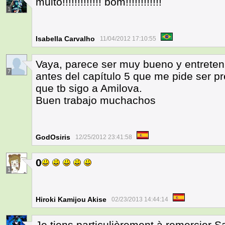
muito!!!!!!!!!!!!! bom!!!!!!!!!!!!
1
Isabella Carvalho
11/04/2012 17:10:55
Vaya, parece ser muy bueno y entreteni
7
antes del capítulo 5 que me pide ser p
que tb sigo a Amilova.
Buen trabajo muchachos
GodOsiris
12/25/2012 23:41:58
0
1
Hiroki Kamijou Akise
02/23/2013 14:44:14
Je tiens particulièrement à remercier Sa