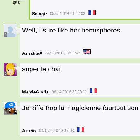
著者
Salagir
05/05/2014 21:12:32
Well, I sure like her hemispheres.
1
AznaktaX
04/01/2015 07:11:47
super le chat
3
MamieGloria
08/14/2016 23:38:11
Je kiffe trop la magicienne (surtout so
13
Azurio
09/11/2018 18:17:03