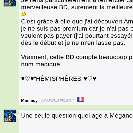
13
merveilleuse BD, surement la meilleure 
C'est grâce à elle que j'ai découvert Ami
je ne suis pas premium car je n'ai pas
veulent pas payer (j'ai pourtant essayé!)
dès le début et je ne m'en lasse pas.
Vraiment, cette BD compte beaucoup p
nom magique:
♥♡♥"HÉMISPHÈRES"♥♡♥
Mimmsy
03/03/2013 00:16:57
Une seule question:quel age a Mégan
13