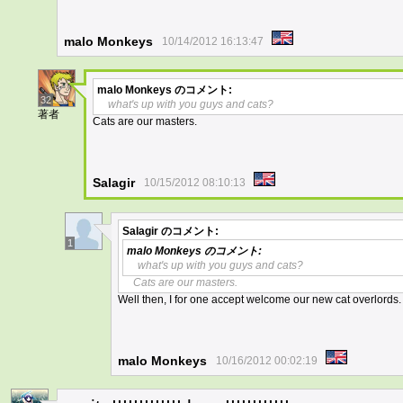
malo Monkeys
10/14/2012 16:13:47
malo Monkeys
のコメント:
32
what's up with you guys and cats?
著者
Cats are our masters.
Salagir
10/15/2012 08:10:13
Salagir
のコメント:
1
malo Monkeys
のコメント:
what's up with you guys and cats?
Cats are our masters.
Well then, I for one accept welcome our new cat overlords.
malo Monkeys
10/16/2012 00:02:19