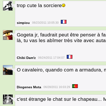
trop cute la sorciere
3
simpiou
06/23/2011 10:05:30
Gogeta jr, faudrait peut être penser à f
31
là, tu vas les abîmer très vite avec aut
Chibi Dam'z
06/24/2011 17:04:07
O cavaleiro, quando com a armadura, 
8
Diogenes Mota
06/28/2011 16:03:29
c'est étrange le chat sur le chapeau... 
6