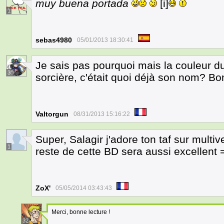
muy buena portada
[i]
1
sebas4980
05/01/2013 18:30:41
Je sais pas pourquoi mais la couleur 
30
sorcière, c'était quoi déjà son nom? Bon 
Valtorgun
08/31/2013 15:16:22
Super, Salagir j'adore ton taf sur multi
1
reste de cette BD sera aussi excellent 
ZoX'
05/05/2014 03:43:43
Merci, bonne lecture !
32