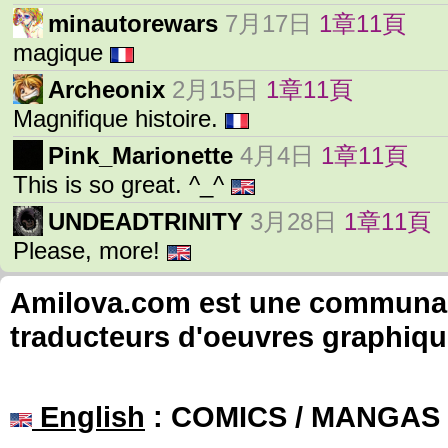
minautorewars
7月17日
1章11頁
magique
Archeonix
2月15日
1章11頁
Magnifique histoire.
Pink_Marionette
4月4日
1章11頁
This is so great. ^_^
UNDEADTRINITY
3月28日
1章11頁
Please, more!
Amilova.com est une communauté
traducteurs d'oeuvres graphiqu
English
: COMICS / MANGAS