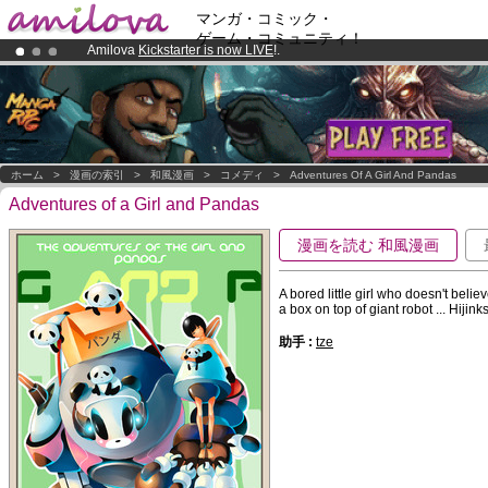
マンガ・コミック・
ゲーム・コミュニティ！
Amilova
Kickstarter is now LIVE
!.
Premium membership from
3.95 euros
per month !
Get membership
Already 100000
members
and 1000
comics & mangas!
.
ホーム
>
漫画の索引
>
和風漫画
>
コメディ
>
Adventures Of A Girl And Pandas
Adventures of a Girl and Pandas
漫画を読む 和風漫画
A bored little girl who doesn't belie
a box on top of giant robot ... Hijin
助手 :
tze