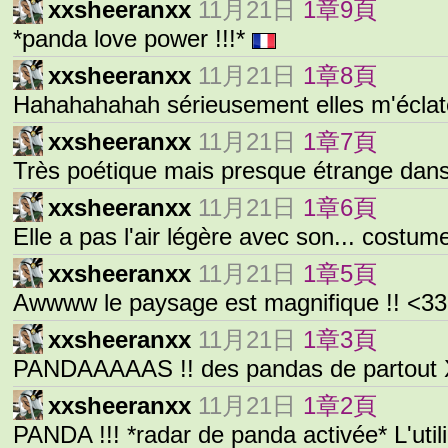
xxsheeranxx
11月21日
1章9頁
*panda love power !!!*
xxsheeranxx
11月21日
1章8頁
Hahahahahah sérieusement elles m'éclat
xxsheeranxx
11月21日
1章7頁
Très poétique mais presque étrange dan
xxsheeranxx
11月21日
1章6頁
Elle a pas l'air légère avec son... costu
xxsheeranxx
11月21日
1章5頁
Awwww le paysage est magnifique !! <33
xxsheeranxx
11月21日
1章3頁
PANDAAAAAS !! des pandas de partou
xxsheeranxx
11月21日
1章2頁
PANDA !!! *radar de panda activée* L'util