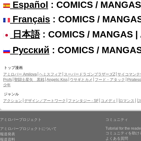
Español
: COMICS / MANGAS
Français
: COMICS / MANGA
日本語
: COMICS / MANGAS 
Русский
: COMICS / MANGA
トップ漫画
アミロバー Amilova
ヘミスフィア
スーパードラゴンブラザーズZ
サイコマンテ
Profs
聖闘士星矢 黒戦
Angelic Kiss
ウサギとカメ
フード・アタック
Pirate
少年
ジャンル
アクション
デザイン／アートワーク
ファンタジー - SF
コメディ
ロマンス
アミロバープロジェクト
コミュニティ
Tutorial for the reade
アミロバープロジェクトについて
コミュニティを助け
報道発表
よくある質問
報道資料