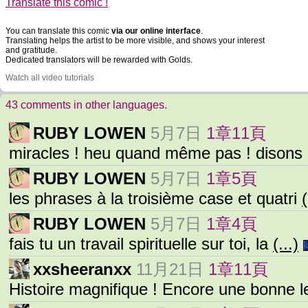
Translate this comic !
You can translate this comic
via our online interface
.
Translating helps the artist to be more visible, and shows your interest
and gratitude.
Dedicated translators will be rewarded with Golds.
Watch all video tutorials
43 comments in other languages.
RUBY LOWEN
5月7日
1章11頁
miracles ! heu quand même pas ! disons
RUBY LOWEN
5月7日
1章5頁
les phrases à la troisième case et quatri
(
RUBY LOWEN
5月7日
1章4頁
fais tu un travail spirituelle sur toi, la
(...)
xxsheeranxx
11月21日
1章11頁
Histoire magnifique ! Encore une bonne 