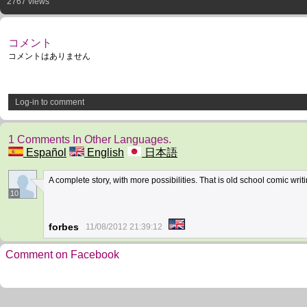
2767 views
コメント
コメントはありません
Log-in to comment
1 Comments In Other Languages.
Español
English
日本語
A complete story, with more possibilities. That is old school comic writi
10
forbes
11/08/2012 21:39:12
Comment on Facebook