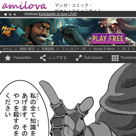
マンガ・コミック・
ゲーム・コミュニティ！
Amilova
Kickstarter is now LIVE
!.
Premium membership from
3.95 euros
per month !
Get membership
Already 100000
members
and 1000
comics & mangas!
.
ホーム
>
漫画の索引
>
和風漫画
>
ファンタジー - SF
>
Hunter´s Moon
>
Ch. 1
Favourites
シェアする
Full screen
Thumbnai