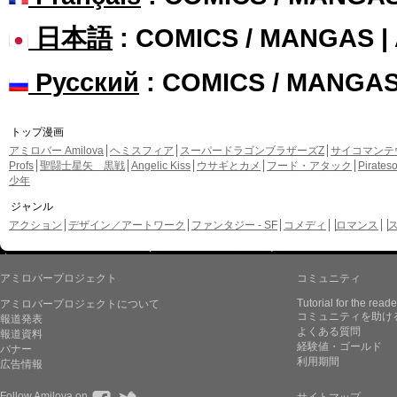
日本語
: COMICS / MANGAS 
Русский
: COMICS / MANGA
トップ漫画
アミロバー Amilova
ヘミスフィア
スーパードラゴンブラザーズZ
サイコマンテ
Profs
聖闘士星矢 黒戦
Angelic Kiss
ウサギとカメ
フード・アタック
Pirate
少年
ジャンル
アクション
デザイン／アートワーク
ファンタジー - SF
コメディ
ロマンス
アミロバープロジェクト
コミュニティ
Tutorial for the reade
アミロバープロジェクトについて
コミュニティを助け
報道発表
よくある質問
報道資料
経験値・ゴールド
バナー
利用期間
広告情報
Follow Amilova on