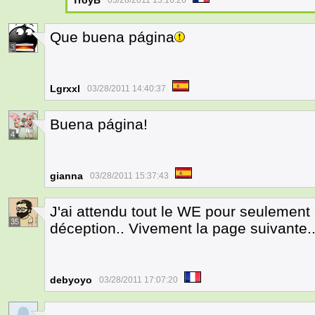
TroyB
03/28/2011 13:16:26
Que buena página
3
Lgrxxl
03/28/2011 14:40:37
Buena página!
4
gianna
03/28/2011 15:37:43
J'ai attendu tout le WE pour seulement 
35
déception.. Vivement la page suivante..
debyoyo
03/28/2011 17:07:20