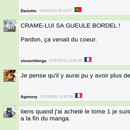
Dariotto
05/10/2011 05:19:07
CRAME-LUI SA GUEULE BORDEL !
29
Pardon, ça venait du coeur.
vincentlenga
07/07/2011 14:45:05
Je pense qu'il y aurai pu y avoir plus de
19
Agenory
07/19/2011 11:40:33
tiens quand j'ai acheté le tome 1 je su
30
a la fin du manga.