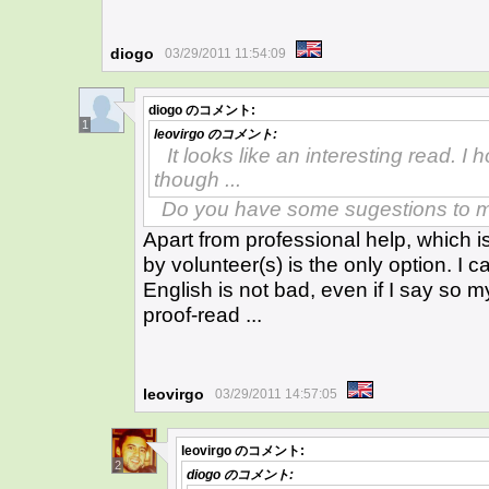
diogo
03/29/2011 11:54:09
diogo
のコメント:
1
leovirgo
のコメント:
It looks like an interesting read. I 
though ...
Do you have some sugestions to 
Apart from professional help, which is
by volunteer(s) is the only option. I 
English is not bad, even if I say so m
proof-read ...
leovirgo
03/29/2011 14:57:05
leovirgo
のコメント:
2
diogo
のコメント: