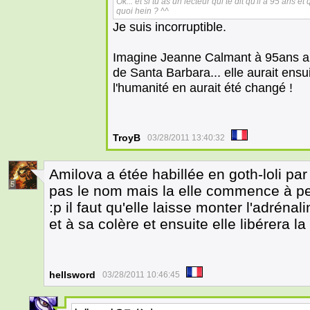
Ok... et si tu as un lecteur qui te dit qu'il a 95 ans et
quoi hein ? ^^
Je suis incorruptible.
Imagine Jeanne Calmant à 95ans aura
de Santa Barbara... elle aurait ensui
l'humanité en aurait été changé !
TroyB
03/28/2011 13:40:32
Amilova a étée habillée en goth-loli par
5
pas le nom mais la elle commence à pe
:p il faut qu'elle laisse monter l'adrénal
et à sa colère et ensuite elle libérera la 
hellsword
03/28/2011 10:46:45