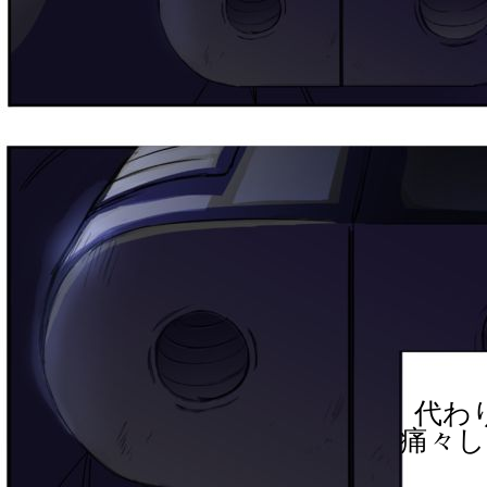
代わ
痛々し