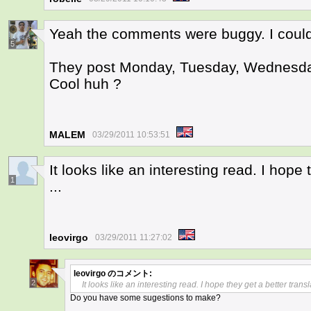
Yeah the comments were buggy. I couldn
5
They post Monday, Tuesday, Wednesday
Cool huh ?
MALEM
03/29/2011 10:53:51
It looks like an interesting read. I hope
1
...
leovirgo
03/29/2011 11:27:02
leovirgo
のコメント:
2
It looks like an interesting read. I hope they get a better transl
Do you have some sugestions to make?