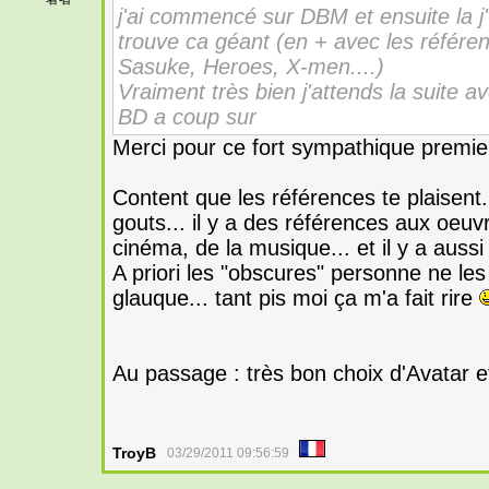
j'ai commencé sur DBM et ensuite la j'vi
trouve ca géant (en + avec les référe
Sasuke, Heroes, X-men....)
Vraiment très bien j'attends la suite av
BD a coup sur
Merci pour ce fort sympathique premi
Content que les références te plaisent.
gouts... il y a des références aux oeu
cinéma, de la musique... et il y a auss
A priori les "obscures" personne ne les 
glauque... tant pis moi ça m'a fait rire
Au passage : très bon choix d'Avatar 
TroyB
03/29/2011 09:56:59