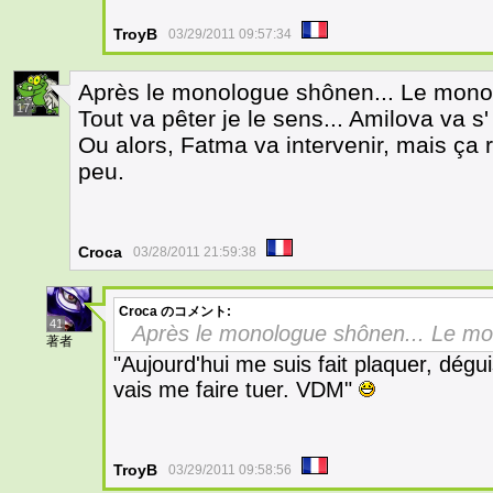
TroyB
03/29/2011 09:57:34
Après le monologue shônen... Le mono
17
Tout va pêter je le sens... Amilova va s'
Ou alors, Fatma va intervenir, mais ça
peu.
Croca
03/28/2011 21:59:38
Croca
のコメント:
41
Après le monologue shônen... Le mo
著者
"Aujourd'hui me suis fait plaquer, dégui
vais me faire tuer. VDM"
TroyB
03/29/2011 09:58:56