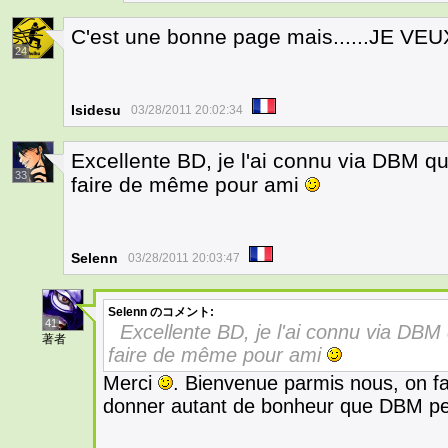
C'est une bonne page mais......JE V
24
Isidesu
03/28/2011 20:02:34
Excellente BD, je l'ai connu via DBM qu
33
faire de même pour ami
Selenn
03/28/2011 20:03:47
Selenn
のコメント:
41
Excellente BD, je l'ai connu via DBM 
著者
faire de même pour ami
Merci
. Bienvenue parmis nous, on fa
donner autant de bonheur que DBM p