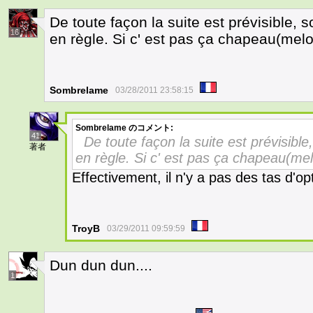
De toute façon la suite est prévisible, 
16
en règle. Si c' est pas ça chapeau(melon
Sombrelame
03/28/2011 23:58:15
Sombrelame
のコメント:
41
De toute façon la suite est prévisible
著者
en règle. Si c' est pas ça chapeau(mel
Effectivement, il n'y a pas des tas d'o
TroyB
03/29/2011 09:59:59
Dun dun dun....
1