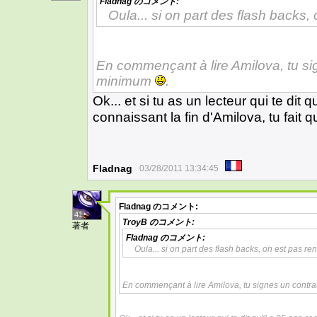
Fladnag
のコメント:
Oula... si on part des flash backs,
En commençant à lire Amilova, tu si
minimum
.
Ok... et si tu as un lecteur qui te dit q
connaissant la fin d'Amilova, tu fait q
Fladnag
03/28/2011 13:34:45
Fladnag
のコメント:
41
TroyB
のコメント:
著者
Fladnag
のコメント:
Oula... si on part des flash backs, on est pas re
En commençant à lire Amilova, tu signes un contr