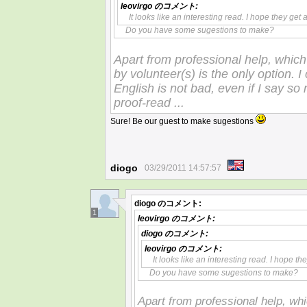
leovirgo
のコメント:
It looks like an interesting read. I hope they get a
Do you have some sugestions to make?
Apart from professional help, which 
by volunteer(s) is the only option. 
English is not bad, even if I say so
proof-read ...
Sure! Be our guest to make sugestions
diogo
03/29/2011 14:57:57
diogo
のコメント:
1
leovirgo
のコメント:
diogo
のコメント:
leovirgo
のコメント:
It looks like an interesting read. I hope the
Do you have some sugestions to make?
Apart from professional help, whi