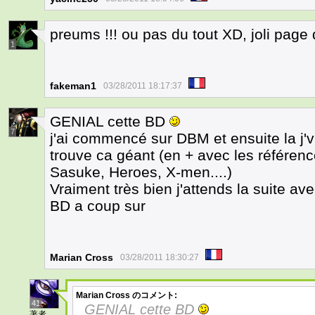
preums !!! ou pas du tout XD, joli page 
1
fakeman1
03/28/2011 18:17:37
GENIAL cette BD
7
j'ai commencé sur DBM et ensuite la j'vie
trouve ca géant (en + avec les référen
Sasuke, Heroes, X-men....)
Vraiment très bien j'attends la suite ave
BD a coup sur
Marian Cross
03/28/2011 18:30:27
Marian Cross
のコメント:
41
GENIAL cette BD
著者