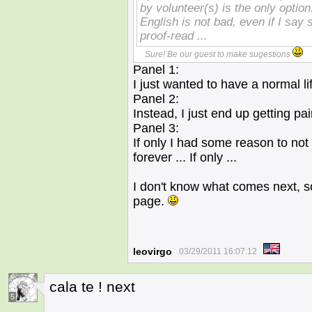
by volunteer(s) is the only optio
English is not bad, even if I say
proof-read ...
Sure! Be our guest to make sugestions
Panel 1:
I just wanted to have a normal l
Panel 2:
Instead, I just end up getting pa
Panel 3:
If only I had some reason to not
forever ... If only ...
I don't know what comes next, so
page.
leovirgo
03/29/2011 16:07:12
cala te ! next
5