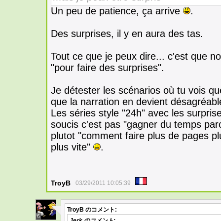
Un peu de patience, ça arrive
.
Des surprises, il y en aura des tas.
Tout ce que je peux dire... c'est que no
"pour faire des surprises".
Je détester les scénarios où tu vois que
que la narration en devient désagréabl
Les séries style "24h" avec les surpris
soucis c'est pas "gagner du temps parc
plutot "comment faire plus de pages plu
plus vite"
.
TroyB
03/29/2011 10:05:39
TroyB
のコメント:
6
Jerk
のコメント: