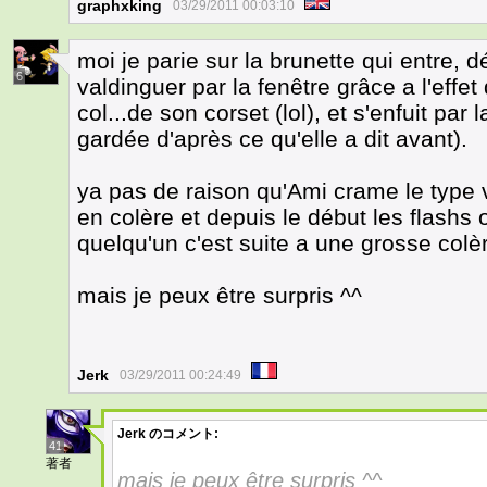
graphxking
03/29/2011 00:03:10
moi je parie sur la brunette qui entre, 
6
valdinguer par la fenêtre grâce a l'effe
col...de son corset (lol), et s'enfuit par
gardée d'après ce qu'elle a dit avant).
ya pas de raison qu'Ami crame le type vu
en colère et depuis le début les flashs 
quelqu'un c'est suite a une grosse colè
mais je peux être surpris ^^
Jerk
03/29/2011 00:24:49
Jerk
のコメント:
41
著者
mais je peux être surpris ^^