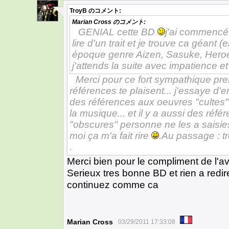
TroyB
のコメント:
7
Marian Cross
のコメント:
GENIAL cette BD
j'ai commencé 
lire d'un trait et je trouve ca géant
époque genre Aizen, Sasuke, Heroes
j'attends la suite avec impatience et
Merci pour ce fort sympathique p
références te plaisent... j'essaye d'en
des références aux oeuvres "cultes
la musique... et il y a aussi des réfé
"obscures" personne ne les a saisies..
moi ça m'a fait rire
.Au passage : t
.
Merci bien pour le compliment de l'av
Serieux tres bonne BD et rien a redir
continuez comme ca
Marian Cross
03/29/2011 17:33:08