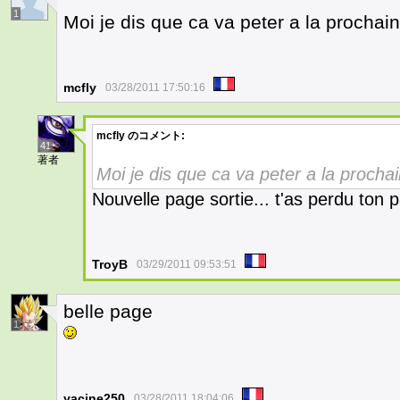
1
Moi je dis que ca va peter a la procha
mcfly
03/28/2011 17:50:16
mcfly
のコメント:
41
著者
Moi je dis que ca va peter a la proch
Nouvelle page sortie... t'as perdu ton p
TroyB
03/29/2011 09:53:51
belle page
1
yacine250
03/28/2011 18:04:06