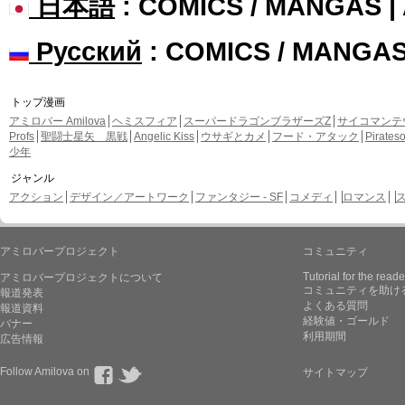
日本語
: COMICS / MANGAS 
Русский
: COMICS / MANGA
トップ漫画
アミロバー Amilova
ヘミスフィア
スーパードラゴンブラザーズZ
サイコマンテ
Profs
聖闘士星矢 黒戦
Angelic Kiss
ウサギとカメ
フード・アタック
Pirate
少年
ジャンル
アクション
デザイン／アートワーク
ファンタジー - SF
コメディ
ロマンス
アミロバープロジェクト
コミュニティ
Tutorial for the reade
アミロバープロジェクトについて
コミュニティを助け
報道発表
よくある質問
報道資料
経験値・ゴールド
バナー
利用期間
広告情報
Follow Amilova on
サイトマップ