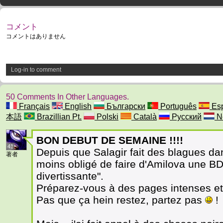
コメント
コメントはありません
Log-in to comment
50 Comments In Other Languages.
Français
English
Български
Português
Esp
本語
Brazillian Pt.
Polski
Català
Русский
N
BON DEBUT DE SEMAINE !!!!
41
Depuis que Salagir fait des blagues d
著者
moins obligé de faire d'Amilova une BD 
divertissante".
Préparez-vous à des pages intenses et
Pas que ça hein restez, partez pas
!