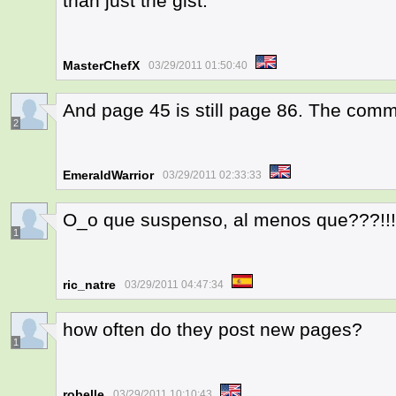
than just the gist.
MasterChefX
03/29/2011 01:50:40
And page 45 is still page 86. The comme
2
EmeraldWarrior
03/29/2011 02:33:33
O_o que suspenso, al menos que???!!!
1
ric_natre
03/29/2011 04:47:34
how often do they post new pages?
1
robelle
03/29/2011 10:10:43