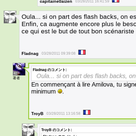
capitaine0aizen
03/28/2011 16:41:59
Oula... si on part des flash backs, on e
31
Enfin, ca augmente encore plus le besoi
ce qui est le but de tout bon scénariste 
Fladnag
03/28/2011 09:39:08
Fladnag
のコメント:
41
Oula... si on part des flash backs, o
著者
En commençant à lire Amilova, tu signe
minimum
.
TroyB
03/28/2011 13:16:58
TroyB
のコメント:
31