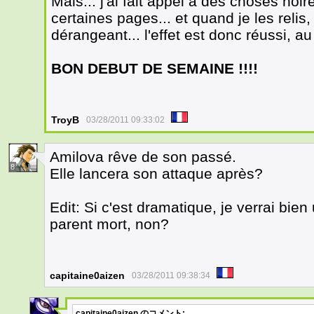
Mais... j'ai fait appel à des choses no
certaines pages... et quand je les relis,
dérangeant... l'effet est donc réussi, 
BON DEBUT DE SEMAINE !!!!
TroyB
03/28/2011 09:33:02
Amilova rêve de son passé.
8
Elle lancera son attaque après?
Edit: Si c'est dramatique, je verrai bien
parent mort, non?
capitaine0aizen
03/28/2011 09:38:34
capitaine0aizen
のコメント: