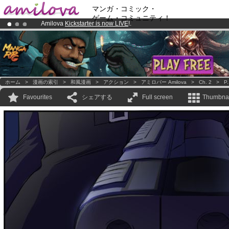
マンガ・コミック・
ゲーム・コミュニティ！
Amilova
Kickstarter is now LIVE
!.
Premium membership from
3.95 euros
per month !
Get membership
Already 100000
members
and 1000
comics & mangas!
.
ホーム
>
漫画の索引
>
和風漫画
>
アクション
>
アミロバー Amilova
>
Ch. 2
>
P.
Favourites
シェアする
Full screen
Thumbnai