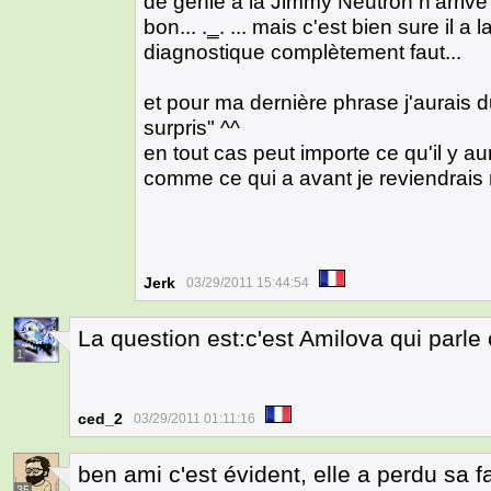
de génie a la Jimmy Neutron n'arrive (
bon... .
_
. ... mais c'est bien sure il a
diagnostique complètement faut...
et pour ma dernière phrase j'aurais d
surpris" ^^
en tout cas peut importe ce qu'il y 
comme ce qui a avant je reviendrais 
Jerk
03/29/2011 15:44:54
La question est:c'est Amilova qui parle
1
ced_2
03/29/2011 01:11:16
ben ami c'est évident, elle a perdu sa f
35