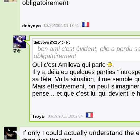
obligatoirement
debyoyo
03/29/2011 01:18:41
debyoyo
のコメント:
41
ben ami c'est évident, elle a perdu s
著者
obligatoirement
Oui c'est Amilova qui parle
.
Il y a déjà eu quelques parties "intros
sa tête. Vu la situation, il me semble qu
Mais effectivement, on peut s'imaginer
pense... et que c'est lui qui devient le
TroyB
03/29/2011 10:02:04
If only I could actually understand the e
1