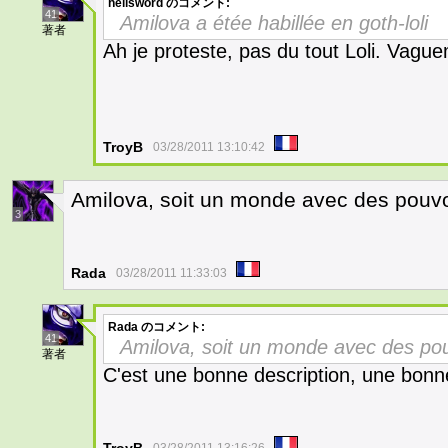
hellsword
のコメント:
41
Amilova a étée habillée en goth-loli
著者
Ah je proteste, pas du tout Loli. Vag
TroyB
03/28/2011 13:10:42
Amilova, soit un monde avec des pouvoi
3
Rada
03/28/2011 11:33:03
Rada
のコメント:
41
Amilova, soit un monde avec des pou
著者
C'est une bonne description, une bon