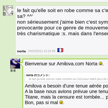
le fait qu'elle soit en robe comme sa c'
1
sa? ^^'
non sérieusement j'aime bien c'est sym
provocante pour ce genre de mouvement
très charismatique :s. mais dans l'ens
norta
03/23/2011 23:10:49
Bienvenue sur Amilova.com Norta
.
41
著者
norta
のコメント:
le fait qu'elle soit en robe comme sa c'est pour attiré plus de
Amilova a besoin d'une tenue aérée pou
A la base nous avions prévue une tenu
Titane, mais la censure est tombée... po
Bon, pas si mal
.