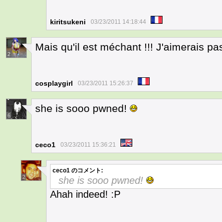
kiritsukeni
03/23/2011 14:18:44
Mais qu'il est méchant !!! J'aimerais pa
2
cosplaygirl
03/23/2011 15:26:37
she is sooo pwned!
6
ceco1
03/23/2011 15:36:21
ceco1
のコメント:
2
she is sooo pwned!
Ahah indeed! :P