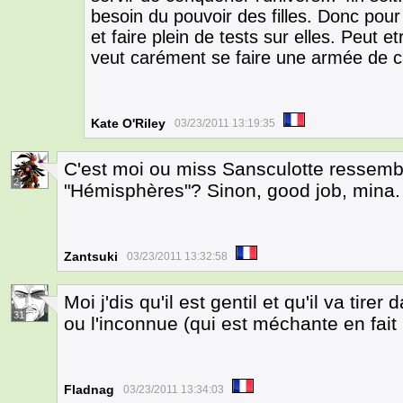
besoin du pouvoir des filles. Donc pour 
et faire plein de tests sur elles. Peut 
veut carément se faire une armée de c
Kate O'Riley
03/23/2011 13:19:35
C'est moi ou miss Sansculotte ressem
2
"Hémisphères"? Sinon, good job, mina
Zantsuki
03/23/2011 13:32:58
Moi j'dis qu'il est gentil et qu'il va tire
31
ou l'inconnue (qui est méchante en fait 
Fladnag
03/23/2011 13:34:03