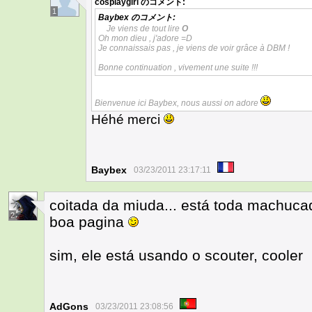
cosplaygirl
のコメント:
1
Baybex
のコメント:
Je viens de tout lire
O
Oh mon dieu , j'adore =D
Je connaissais pas , je viens de voir grâce à DBM !
Bonne continuation , vivement une suite !!!
Bienvenue ici Baybex, nous aussi on adore
Héhé merci
Baybex
03/23/2011 23:17:11
coitada da miuda... está toda machuc
2
boa pagina
sim, ele está usando o scouter, cooler
AdGons
03/23/2011 23:08:56