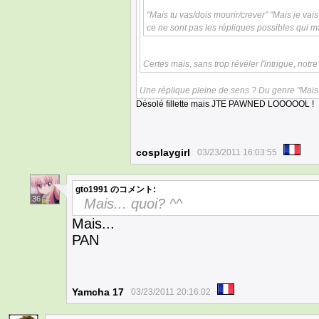
"Mais tu vas/dois mourir/crever" "Mais je vais t
ce ne sont pas les répliques possibles qui
Certes mais, sans trop révéler l'intrigue, no
Une réplique pleine de sens ? Du genre "Mais...
Désolé fillette mais JTE PAWNED LOOOOOL !
cosplaygirl
03/23/2011 16:03:55
gto1991
のコメント:
36
Mais... quoi? ^^
Mais...
PAN
Yamcha 17
03/23/2011 20:16:02