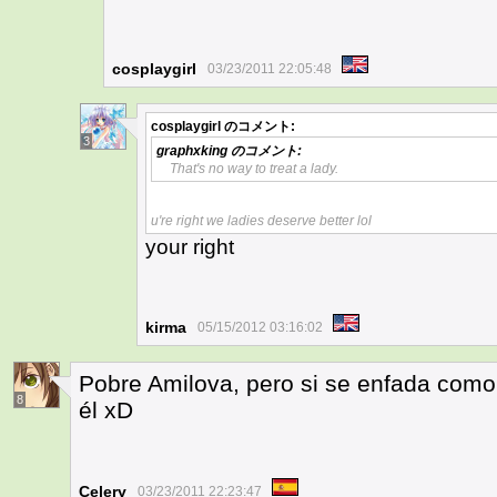
cosplaygirl
03/23/2011 22:05:48
cosplaygirl
のコメント:
3
graphxking
のコメント:
That's no way to treat a lady.
u're right we ladies deserve better lol
your right
kirma
05/15/2012 03:16:02
Pobre Amilova, pero si se enfada como
8
él xD
Celery
03/23/2011 22:23:47