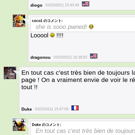
diogo
03/23/2011 15:43:45
ceco1
のコメント:
1
she is sooo pwned!
Looool
!!!!
dragonou
03/23/2011 16:39:02
En tout cas c'est très bien de toujours
2
page ! On a vraiment envie de voir le r
tout !!
Duke
03/23/2011 15:47:05
Duke
のコメント:
15
En tout cas c'est très bien de toujour