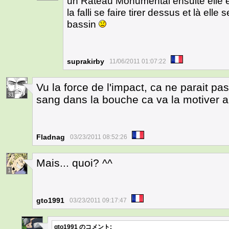
un Râteau Monumental ensuite elle est
la falli se faire tirer dessus et là ell
bassin
suprakirby
11/06/2011 01:07:22
Vu la force de l'impact, ca ne parait pa
31
sang dans la bouche ca va la motiver a 
Fladnag
03/23/2011 08:52:26
Mais... quoi? ^^
1
gto1991
03/23/2011 09:17:47
gto1991
のコメント: