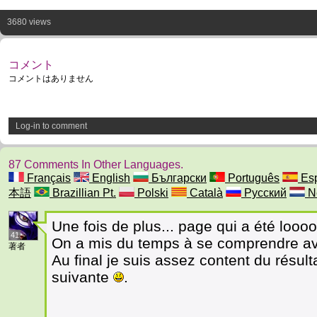
3680 views
コメント
コメントはありません
Log-in to comment
87 Comments In Other Languages.
Français
English
Български
Português
Esp
本語
Brazillian Pt.
Polski
Català
Русский
N
Une fois de plus... page qui a été loo
41
On a mis du temps à se comprendre av
著者
Au final je suis assez content du résulta
suivante
.