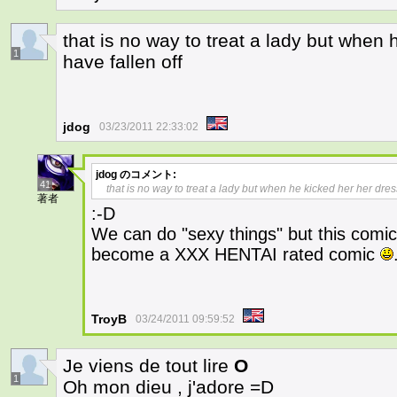
that is no way to treat a lady but when
1
have fallen off
jdog
03/23/2011 22:33:02
jdog
のコメント:
41
that is no way to treat a lady but when he kicked her her dres
著者
:-D
We can do "sexy things" but this comic 
become a XXX HENTAI rated comic
TroyB
03/24/2011 09:59:52
Je viens de tout lire
O
1
Oh mon dieu , j'adore =D