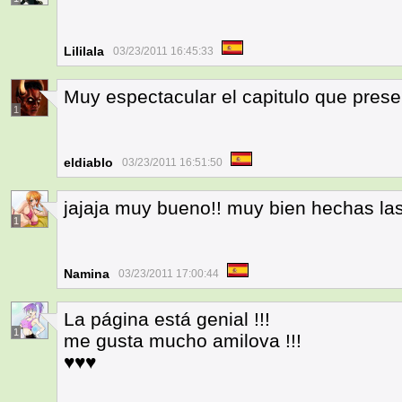
Lililala
03/23/2011 16:45:33
Muy espectacular el capitulo que presen
1
eldiablo
03/23/2011 16:51:50
jajaja muy bueno!! muy bien hechas l
1
Namina
03/23/2011 17:00:44
La página está genial !!!
1
me gusta mucho amilova !!!
♥♥♥