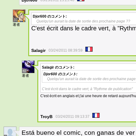
Djor600
03/23/2011 23:25:40
Djor600
のコメント:
32
Quelqu'un aurait la date de sortie des prochaine page ??
著者
C'est écrit dans le cadre vert, à "Ryth
Salagir
03/24/2011 08:39:59
Salagir
のコメント:
41
Djor600
のコメント:
著者
Quelqu'un aurait la date de sortie des prochaine page
C'est écrit dans le cadre vert, à "Rythme de publication"
C'est écrit en anglais et j'ai une heure de retard aujourd'h
TroyB
03/24/2011 09:13:37
Está bueno el comic, con ganas de ver