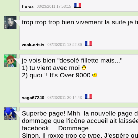
floraz
03/23/2011 17:53:15
trop trop trop bien vivement la suite je t
1
zack-crisis
03/23/2011 18:52:36
je vois bien "desolé fillette mais..."
4
1) tu vient avec moi
2) quoi !! It's Over 9000
saga67240
03/23/2011 20:14:43
Superbe page! Mhh, la nouvelle page de
24
dommage que l'icône accueil ait laissée
facebook.... Dommage.
Sinon, il roxxe trop ce type. J'espère qu'