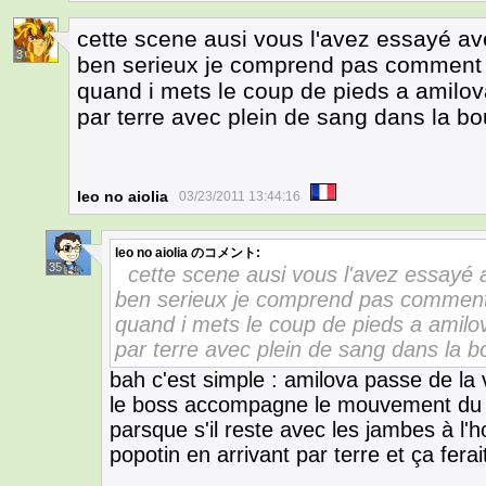
cette scene ausi vous l'avez essayé a
3
ben serieux je comprend pas comment l
quand i mets le coup de pieds a amilov
par terre avec plein de sang dans la b
leo no aiolia
03/23/2011 13:44:16
leo no aiolia
のコメント:
35
cette scene ausi vous l'avez essayé
ben serieux je comprend pas comment 
quand i mets le coup de pieds a amilov
par terre avec plein de sang dans la 
bah c'est simple : amilova passe de la 
le boss accompagne le mouvement du 
parsque s'il reste avec les jambes à l'ho
popotin en arrivant par terre et ça fera