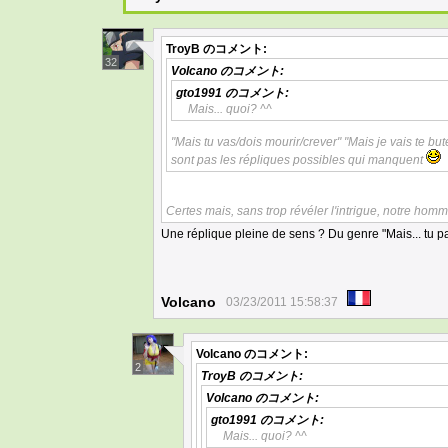
TroyB
のコメント:
32
Volcano
のコメント:
gto1991
のコメント:
Mais... quoi? ^^
"Mais tu vas/dois mourir/crever" "Mais je vais te bute
sont pas les répliques possibles qui manquent
Certes mais, sans trop révéler l'intrigue, notre ho
Une réplique pleine de sens ? Du genre "Mais... tu pa
Volcano
03/23/2011 15:58:37
Volcano
のコメント:
2
TroyB
のコメント:
Volcano
のコメント:
gto1991
のコメント:
Mais... quoi? ^^