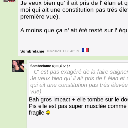
16
Je veux bien qu' il ait pris de l' élan et
moi qui ait une constitution pas trés é
première vue).
A moins que ça n' ait été testé sur l' é
Sombrelame
03/23/2011 08:46:19
Sombrelame
のコメント:
2
C' est pas exagéré de la faire saigne
Je veux bien qu' il ait pris de l' élan e
qui ait une constitution pas trés élevé
vue).
Bah gros impact + elle tombe sur le dos
Pis elle est pas super musclée comme to
fragile