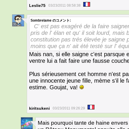
Leslie75
03/23/2011 08:58:38
Sombrelame
のコメント:
35
C' est pas exagéré de la faire saigner
pris de l' élan et qu' il soit lourd, ma
constitution pas trés élevée je saigne
moins que ça n' ait été testé sur l' éq
Mais nan, si elle saigne c'est parsque e
ventre lui a fait faire une fausse couche
Plus sérieusement cet homme n'est pas
une innocente jeune fille, mème s'il le
estime. Goujat, va!
kiritsukeni
03/23/2011 09:26:29
Mais pourquoi tante de haine envers c
8