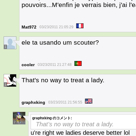
pouvoirs...M'enfin je verrais bien, j'ai l
Mat972
03/23/2011 21:05:29
ele ta usando um scouter?
1
cooler
03/23/2011 21:27:48
That's no way to treat a lady.
1
graphxking
03/23/2011 21:56:55
graphxking
のコメント:
2
That's no way to treat a lady.
u're right we ladies deserve better lol