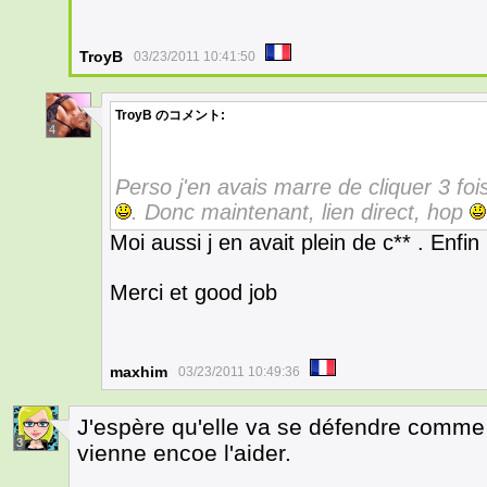
TroyB
03/23/2011 10:41:50
TroyB
のコメント:
4
Perso j'en avais marre de cliquer 3 foi
. Donc maintenant, lien direct, hop
Moi aussi j en avait plein de c** . Enfin
Merci et good job
maxhim
03/23/2011 10:49:36
J'espère qu'elle va se défendre comme i
3
vienne encoe l'aider.