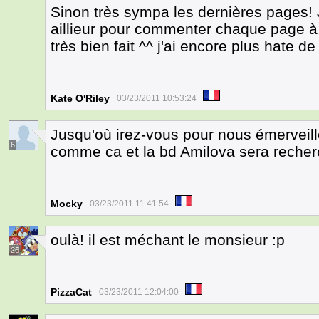
Sinon très sympa les dernières pages! 
aillieur pour commenter chaque page à c
très bien fait ^^ j'ai encore plus hate de 
Kate O'Riley
03/23/2011 10:53:24
Jusqu'où irez-vous pour nous émerveill
6
comme ca et la bd Amilova sera recherc
Mocky
03/23/2011 11:41:54
oulà! il est méchant le monsieur :p
26
PizzaCat
03/23/2011 12:04:00