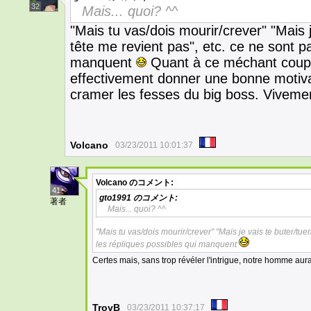
32
Mais... quoi? ^^
"Mais tu vas/dois mourir/crever" "Mais je
tête me revient pas", etc. ce ne sont pa
manquent
Quant à ce méchant coup d
effectivement donner une bonne motiva
cramer les fesses du big boss. Vivement
Volcano
03/23/2011 10:01:37
Volcano
のコメント:
41
gto1991
のコメント:
著者
Mais... quoi? ^^
"Mais tu vas/dois mourir/crever" "Mais je vais te buter/tuer
les répliques possibles qui manquent
Certes mais, sans trop révéler l'intrigue, notre homme aur
TroyB
03/23/2011 10:37:17