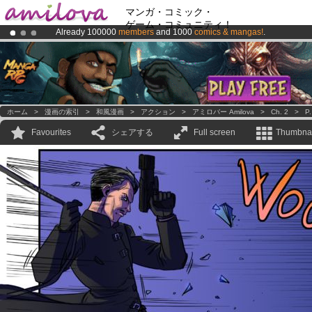
マンガ・コミック・
ゲーム・コミュニティ！
Already 100000
members
and 1000
comics & mangas!
.
Amilova
Kickstarter is now LIVE
!.
Premium membership from
3.95 euros
per month !
Get membership
ホーム
>
漫画の索引
>
和風漫画
>
アクション
>
アミロバー Amilova
>
Ch. 2
>
P.
Favourites
シェアする
Full screen
Thumbnai