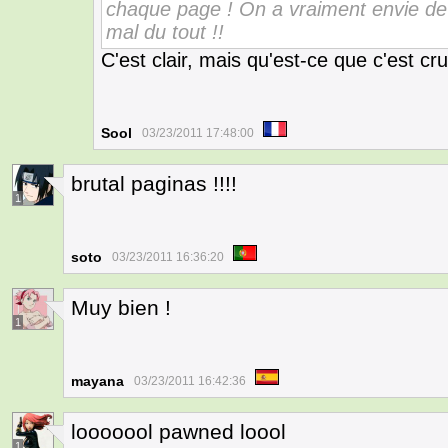
chaque page ! On a vraiment envie de v
mal du tout !!
C'est clair, mais qu'est-ce que c'est cr
Sool
03/23/2011 17:48:00
brutal paginas !!!!
1
soto
03/23/2011 16:36:20
Muy bien !
1
mayana
03/23/2011 16:42:36
looooool pawned loool
1