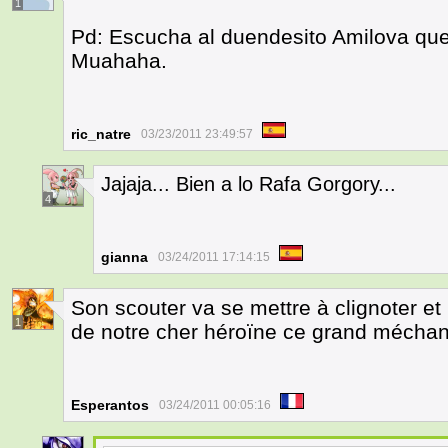
1
Pd: Escucha al duendesito Amilova quem
Muahaha.
ric_natre
03/23/2011 23:49:57
Jajaja... Bien a lo Rafa Gorgory...
4
gianna
03/24/2011 17:14:15
Son scouter va se mettre à clignoter et 
1
de notre cher héroïne ce grand méchan
Esperantos
03/24/2011 00:05:16