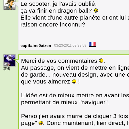
Le scooter, je l'avais oublié.
8
ça va finir en dragon ball?
Elle vient d'une autre planète et ont lu
raison encore inconnu?
capitaine0aizen
03/23/2011 09:39:58
Merci de vos commentaires
.
41
Au passage, on vient de mettre en lign
著者
de garde... nouveau design, avec une e
que vous aimerez
!
L'idée est de mieux mettre en avant le
permettant de mieux "naviguer".
Perso j'en avais marre de cliquer 3 fois 
page"
. Donc maintenant, lien direct,