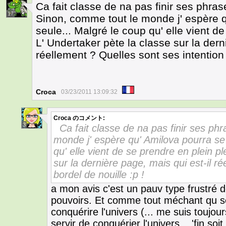
Ca fait classe de na pas finir ses phra
17
Sinon, comme tout le monde j' espère 
seule... Malgré le coup qu' elle vient d
L' Undertaker pète la classe sur la dern
réellement ? Quelles sont ses intention 
Croca
03/23/2011 13:09:32
Croca
のコメント:
3
Ca fait classe de na pas finir ses ph
monde j' espère qu' Amilova pourra se
qu' elle vient de se prendre en plein p
sur la dernière page, mais qui est-il r
bordel de nouille :p !
a mon avis c'est un pauv type frustré de 
pouvoirs. Et comme tout méchant qu se
conquérire l'univers (... me suis toujo
servir de conquérier l'univers... 'fin soit