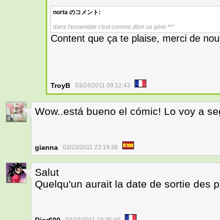
norta
のコメント:
dans l'ensemble c'est comme dbm sa gère ^^'
Content que ça te plaise, merci de no
TroyB
03/24/2011 09:12:43
Wow..está bueno el cómic! Lo voy a seg
4
gianna
03/23/2011 23:19:36
Salut
1
Quelqu'un aurait la date de sortie des