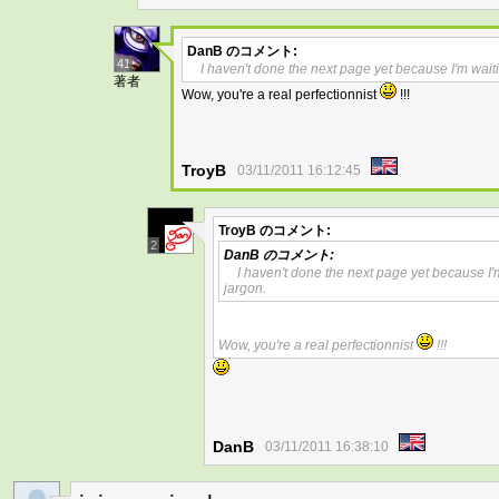
DanB
のコメント:
41
I haven't done the next page yet because I'm waiti
著者
Wow, you're a real perfectionnist
!!!
TroyB
03/11/2011 16:12:45
TroyB
のコメント:
2
DanB
のコメント:
I haven't done the next page yet because I'
jargon.
Wow, you're a real perfectionnist
!!!
DanB
03/11/2011 16:38:10