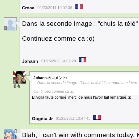
Croca
01/23/2011 10:02:36
Dans la seconde image : "chuis la télé" 
1
Continuez comme ça :o)
Johann
01/26/2011 14:02:28
Johann
のコメント:
1
Dans la seconde image : "chuis la télé" il manque une lettre..
著者
Continuez comme ça :o)
Et voilà faute corrigé, merci de nous l'avoir fait remarqué. ;p
Gogéta Jr
01/28/2011 13:47:45
Blah, I can't win with comments today. 