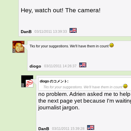
Hey, watch out! The camera!
DanB
03/11/2011 13:39:33
Tks for your suggestions. We'll have them in count
2
diogo
03/11/2011 14:26:37
diogo
のコメント:
2
Tks for your suggestions. We'll have them in count
no problem. Adrien asked me to help 
the next page yet because I'm waitin
journalist jargon.
DanB
03/11/2011 15:39:28