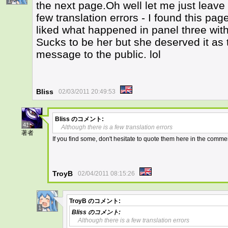
1
the next page.Oh well let me just leave 
few translation errors - I found this pag
liked what happened in panel three with
Sucks to be her but she deserved it as
message to the public. lol
Bliss
02/03/2011 20:49:53
Bliss
のコメント:
41
Although there is a few translation errors
著者
If you find some, don't hesitate to quote them here in the comme
TroyB
02/04/2011 08:15:26
TroyB
のコメント:
1
Bliss
のコメント:
Although there is a few translation errors