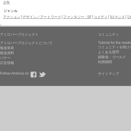
少年
ジャンル
アクション
デザイン／アートワーク
ファンタジー - SF
コメディ
ロマンス
アミロバープロジェクト
コミュニティ
Tutorial for the reade
アミロバープロジェクトについて
コミュニティを助け
報道発表
よくある質問
報道資料
経験値・ゴールド
バナー
利用期間
広告情報
Follow Amilova on
サイトマップ