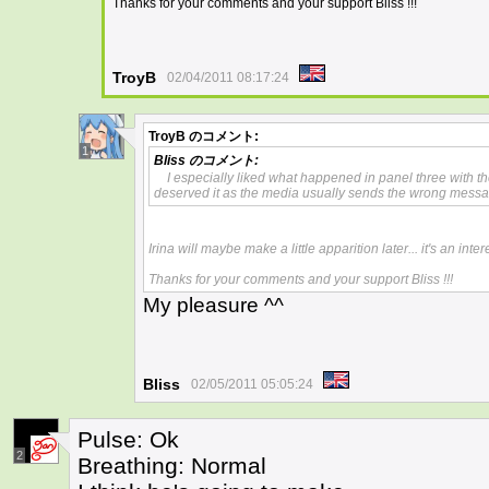
Thanks for your comments and your support Bliss !!!
TroyB
02/04/2011 08:17:24
TroyB
のコメント:
1
Bliss
のコメント:
I especially liked what happened in panel three with th
deserved it as the media usually sends the wrong message
Irina will maybe make a little apparition later... it's an int
Thanks for your comments and your support Bliss !!!
My pleasure ^^
Bliss
02/05/2011 05:05:24
Pulse: Ok
2
Breathing: Normal