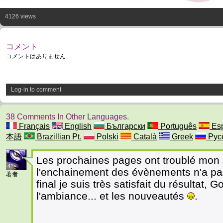
4126 views
コメント
コメントはありません
Log-in to comment
38 Comments In Other Languages.
Français
English
Български
Português
Esp
本語
Brazillian Pt.
Polski
Català
Greek
Рус
Les prochaines pages ont troublé mon s
41
l'enchainement des évènements n'a pas 
著者
final je suis très satisfait du résultat, 
l'ambiance... et les nouveautés
.