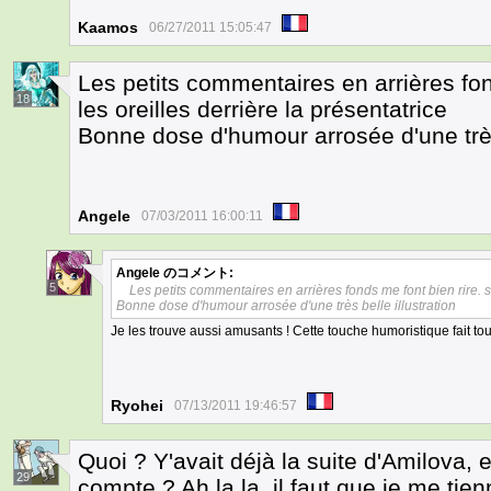
Kaamos
06/27/2011 15:05:47
Les petits commentaires en arrières fon
18
les oreilles derrière la présentatrice
Bonne dose d'humour arrosée d'une très 
Angele
07/03/2011 16:00:11
Angele
のコメント:
5
Les petits commentaires en arrières fonds me font bien rire. sa
Bonne dose d'humour arrosée d'une très belle illustration
Je les trouve aussi amusants ! Cette touche humoristique fait t
Ryohei
07/13/2011 19:46:57
Quoi ? Y'avait déjà la suite d'Amilova, 
29
compte ? Ah la la, il faut que je me tienn