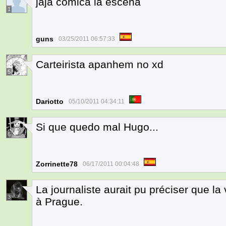
jaja comica la escena
1
guns
03/25/2011 06:57:33
Carteirista apanhem no xd
5
Dariotto
05/10/2011 04:34:11
Si que quedo mal Hugo...
6
Zorrinette78
06/17/2011 00:04:48
La journaliste aurait pu préciser que la
3
à Prague.