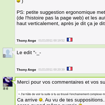
)
PS: petite suggestion ergonomique mett
(de l'histoire pas la page web) et les 
haut verticalement, après je dit ça je di
Thony Ange
01/21/2011 00:19:52
Le edit "-_-
2
Thony Ange
01/21/2011 00:20:39
Merci pour vos commentaires et vos s
41
著者
> J'ai hâte de voir la suite si tu as trouvé l'enchainement complexe mai
Ca arrive
. Au vu de tes suppositions.