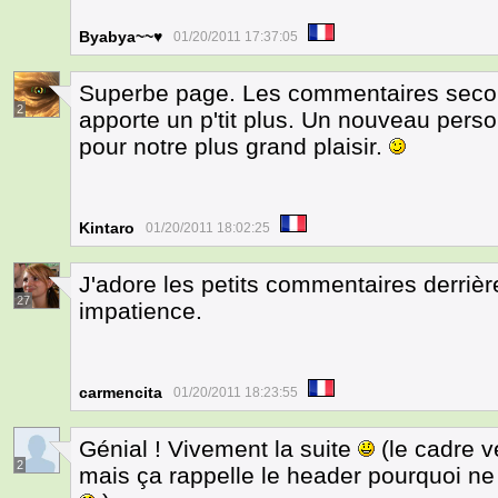
Byabya~~♥
01/20/2011 17:37:05
Superbe page. Les commentaires second
2
apporte un p'tit plus. Un nouveau pers
pour notre plus grand plaisir.
Kintaro
01/20/2011 18:02:25
J'adore les petits commentaires derrière
27
impatience.
carmencita
01/20/2011 18:23:55
Génial ! Vivement la suite
(le cadre v
2
mais ça rappelle le header pourquoi ne