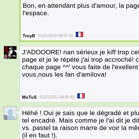
Bon, en attendant plus d'amour, la pag
l'espace.
TroyB
01/21/2011 08:55:16
J'ADOOORE! nan sérieux je kiff trop cett
3
page et je le répéte j'ai trop accroché!
chaque page ^^' vous faite de l'exellent
vous,nous les fan d'amilova!
MoTuS
01/21/2011 09:06:45
Héhé ! Oui je sais que le dégradé et pl
2
tel encadré. Mais comme je l'ai dit je dit 
vs. pastel ta raison marre de voir la 
(il en faut !).