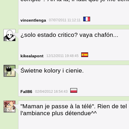
vincentlenga
07/07/2011 11:12:11
¿solo estado critico? vaya chafón...
3
kikealapont
12/12/2011 19:48:45
Świetne kolory i cienie.
1
Fall86
02/04/2012 16:54:43
"Maman je passe à la télé". Rien de tel
6
l'ambiance plus détendue^^