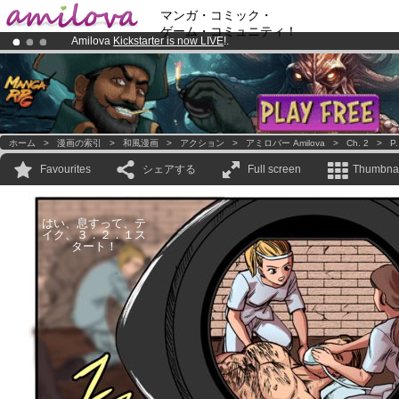
マンガ・コミック・
ゲーム・コミュニティ！
Amilova
Kickstarter is now LIVE
!.
Already 100000
members
and 1000
comics & mangas!
.
Premium membership from
3.95 euros
per month !
Get membership
ホーム
>
漫画の索引
>
和風漫画
>
アクション
>
アミロバー Amilova
>
Ch. 2
>
P.
Favourites
シェアする
Full screen
Thumbnai
はい、息すって、テ
イク、３．２．１ス
タート！