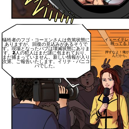
犠牲者のフゴ・コーエンさんは危篤状態に
イェーイテレ
映ってる
ありますが、回復の見込みがあるそうで
す。現場となったパブは壊滅状態にありま
す。2人の犯人はまだ謎に包まれており、
押すなよ！俺
んだから
まだ捕まっていません。新しい情報が入り
次第、ご報告いたします。イリナ・バニコ
バでした。