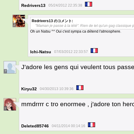
Redrivers13
05/24/2012 22:35:38
Redrivers13
のコメント:
2
"Maman je passe à la télé". Rien de tel qu'un gag classique
Oh un Natsu ^^ Oui c'est sympa ca détend l'atmosphere.
Ichi-Natsu
07/03/2012 22:33:57
J'adore les gens qui veulent tous passer
7
Kiryu32
04/30/2013 10:39:36
mmdrrrr c tro enormee , j'adore ton her
9
Deleted85746
04/11/2014 00:14:16