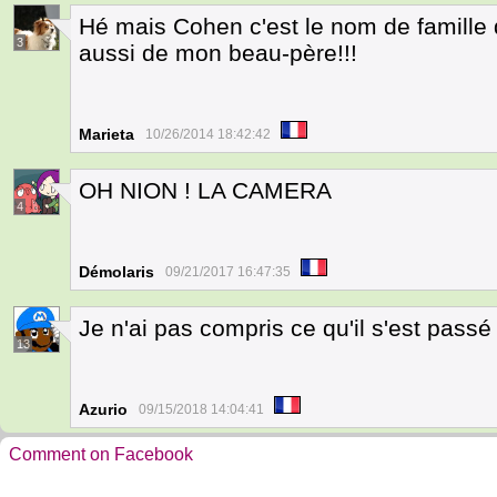
Hé mais Cohen c'est le nom de famille
3
aussi de mon beau-père!!!
Marieta
10/26/2014 18:42:42
OH NION ! LA CAMERA
4
Démolaris
09/21/2017 16:47:35
Je n'ai pas compris ce qu'il s'est pass
13
Azurio
09/15/2018 14:04:41
Comment on Facebook