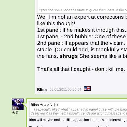
If you find some, don't hesitate to quote them here in the
Well I'm not an expert at corrections bu
like this though!
1st panel: If he makes it through this..
1st panel - 2nd bubble: One of these..
2nd panel: It appears that the victim, 
stable. (Or could add, is thankfully st
the fans.
shrugs
She seems like a bi
That's all that I caught - don't kill me. 
Bliss
02/05/2011 05:20:54
Bliss
のコメント:
41
I especially liked what happened in panel three with the hand
著者
deserved it as the media usually sends the wrong message to th
Irina will maybe make a little apparition later... it's an interestin