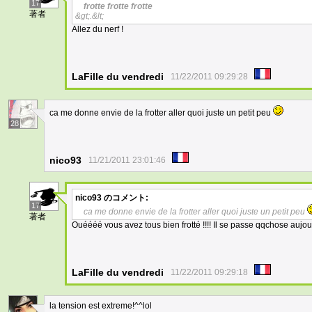
17
frotte
frotte
frotte
著者
&gt;.&lt;
Allez du nerf !
LaFille du vendredi
11/22/2011 09:29:28
ca me donne envie de la frotter aller quoi juste un petit peu
28
nico93
11/21/2011 23:01:46
nico93
のコメント:
17
ca me donne envie de la frotter aller quoi juste un petit peu
著者
Ouéééé vous avez tous bien frotté !!!! Il se passe qqchose aujour
LaFille du vendredi
11/22/2011 09:29:18
la tension est extreme!^^lol