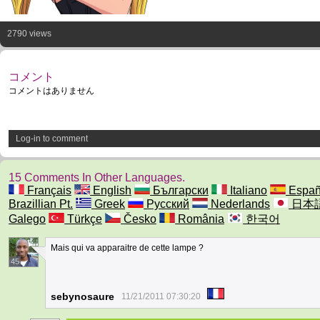
2790 views
コメント
コメントはありません
Log-in to comment
15 Comments In Other Languages.
Français
English
Български
Italiano
Españ
Brazillian Pt.
Greek
Русский
Nederlands
日本
Galego
Türkçe
Česko
România
한국어
Mais qui va apparaitre de cette lampe ?
45
sebynosaure
11/21/2011 07:30:20