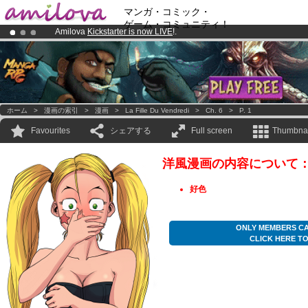
マンガ・コミック・
ゲーム・コミュニティ！
Amilova
Kickstarter is now LIVE
!.
Already 100000
members
and 1000
comics & mangas!
.
Premium membership from
3.95 euros
per month !
Get membership
ホーム
>
漫画の索引
>
漫画
>
La Fille Du Vendredi
>
Ch. 6
>
P. 1
Favourites
シェアする
Full screen
Thumbnai
洋風漫画の内容について
好色
ONLY MEMBERS CA
CLICK HERE T