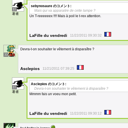
sebynosaure
のコメント:
17
Mais qui va apparaitre de cette lampe ?
著者
Un T-reeeeeex !!!! Mais à poil le t-rex attention.
LaFille du vendredi
11/22/2011 09:30:32
Devra-t-on souhaiter le vêtement à disparaître ?
33
Asclepios
11/21/2011 07:39:25
Asclepios
のコメント:
17
Devra-t-on souhaiter le vêtement à disparaître ?
著者
Mmmm fais un voeu mon petit.
LaFille du vendredi
11/22/2011 09:30:12