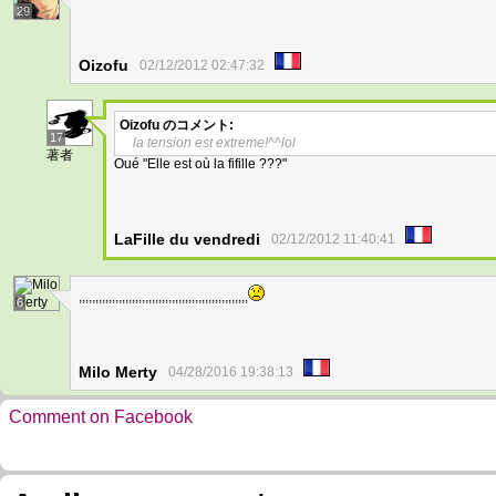
29
Oizofu
02/12/2012 02:47:32
Oizofu
のコメント:
17
la tension est extreme!^^lol
著者
Oué "Elle est où la fifille ???"
LaFille du vendredi
02/12/2012 11:40:41
,,,,,,,,,,,,,,,,,,,,,,,,,,,,,,,,,,,,,,,,,,,,,,,,,,,
6
Milo Merty
04/28/2016 19:38:13
Comment on Facebook