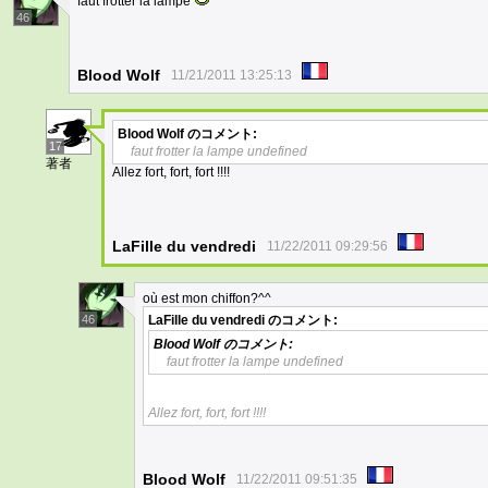
faut frotter la lampe
46
Blood Wolf
11/21/2011 13:25:13
Blood Wolf
のコメント:
17
faut frotter la lampe undefined
著者
Allez fort, fort, fort !!!!
LaFille du vendredi
11/22/2011 09:29:56
où est mon chiffon?^^
46
LaFille du vendredi
のコメント:
Blood Wolf
のコメント:
faut frotter la lampe undefined
Allez fort, fort, fort !!!!
Blood Wolf
11/22/2011 09:51:35