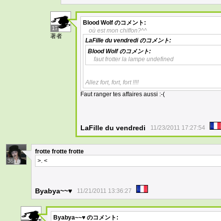
Blood Wolf
のコメント:
17
où est mon chiffon?^^
著者
LaFille du vendredi
のコメント:
Blood Wolf
のコメント:
faut frotter la lampe undefined
Allez fort, fort, fort !!!!
Faut ranger tes affaires aussi :-(
LaFille du vendredi
11/23/2011 17:27:54
frotte
frotte
frotte
>. <
36
Byabya~~♥
11/21/2011 13:36:27
Byabya~~♥
のコメント: