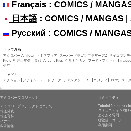
Français
: COMICS / MANGA
日本語
: COMICS / MANGAS 
Русский
: COMICS / MANGA
トップ漫画
アミロバー Amilova
ヘミスフィア
スーパードラゴンブラザーズZ
サイコマンテ
Profs
聖闘士星矢 黒戦
Angelic Kiss
ウサギとカメ
フード・アタック
Pirate
少年
ジャンル
アクション
デザイン／アートワーク
ファンタジー - SF
コメディ
ロマンス
アミロバープロジェクト
コミュニティ
Tutorial for the reade
アミロバープロジェクトについて
コミュニティを助け
報道発表
よくある質問
報道資料
経験値・ゴールド
バナー
利用期間
広告情報