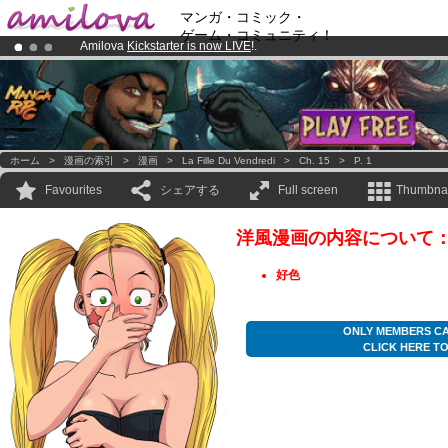
マンガ・コミック・
ゲーム・コミュニティ！
Amilova
Kickstarter is now LIVE
!.
Already 100000
members
and 1000
comics & mangas!
.
Premium membership from
3.95 euros
per month !
Get membership
ホーム
>
漫画の索引
>
漫画
>
La Fille Du Vendredi
>
Ch. 15
>
P. 1
Favourites
シェアする
Full screen
Thumbnai
洋風漫画の内容について
好色
ONLY MEMBERS CA
CLICK HERE T