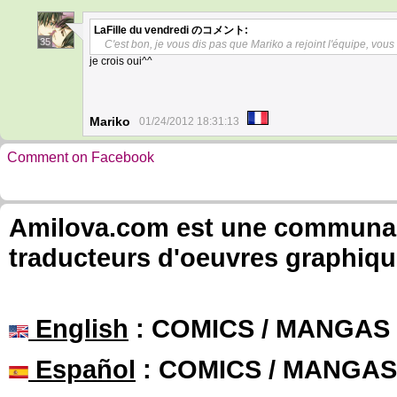
LaFille du vendredi
のコメント:
35
C'est bon, je vous dis pas que Mariko a rejoint l'équipe, vous
je crois oui^^
Mariko
01/24/2012 18:31:13
Comment on Facebook
Amilova.com est une communauté
traducteurs d'oeuvres graphiqu
English
: COMICS / MANGAS
Español
: COMICS / MANGAS