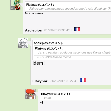
Fladnag
のコメント:
33
J'ai cru pendant quelques secondes que j'avais cliqué sur "Ré
Moi de même
Asclepios
01/23/2012 09:04:11
Asclepios
のコメント:
33
Fladnag
のコメント:
J'ai cru pendant quelques secondes que j'avais cliqué 
<BR> <BR>Moi de même
Idem !
Elfwynor
01/23/2012 09:27:41
Elfwynor
のコメント:
25
Idem !
+1