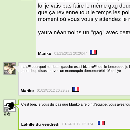
lol je vais pas faire le même gag deux
que ça revienne tout le temps les po
moment où vous vous y attendez le 
yaura néanmoins un "gag" avec cette f
Mariko
01/23/2012 20:26:47
mais!!! pourquoi son bras gauche est si bizarre!!! tout le temps que je l'
photoshop disaster avec un mannequin démembré/étiré/liquifyé
35
Mariko
01/23/2012 20:29:23
C'est bon, je vous dis pas que Mariko a rejoint l'équipe, vous avez to
17
著者
LaFille du vendredi
01/24/2012 13:10:41