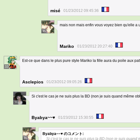
misé
01/23/2012 09:45:36
mais non mais enfin vous voyez bien qu'elle a un 
35
Mariko
01/23/2012 20:27:40
Est-ce que dans le plus pure style Mariko la fille aura du poile aux pat
33
Asclepios
01/23/2012 09:05:26
Si c'est le cas je ne suis plus la BD (non je suis quand même obl
36
Byabya~~♥
01/23/2012 15:30:55
Byabya~~♥
のコメント:
35
Si c'est le cas je ne suis plus la BD (non je suis quand