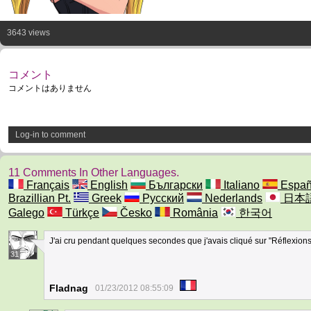
3643 views
コメント
コメントはありません
Log-in to comment
11 Comments In Other Languages.
Français
English
Български
Italiano
Españ
Brazillian Pt.
Greek
Русский
Nederlands
日本
Galego
Türkçe
Česko
România
한국어
J'ai cru pendant quelques secondes que j'avais cliqué sur "Réflexions 
31
Fladnag
01/23/2012 08:55:09