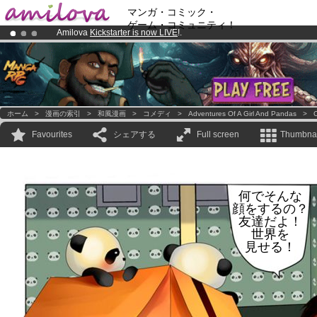
マンガ・コミック・
ゲーム・コミュニティ！
Amilova
Kickstarter is now LIVE
!.
Premium membership from
3.95 euros
per month !
Get membership
Already 100000
members
and 1000
comics & mangas!
.
ホーム
>
漫画の索引
>
和風漫画
>
コメディ
>
Adventures Of A Girl And Pandas
>
C
Favourites
シェアする
Full screen
Thumbnai
何でそんな
顔をするの？
友達だよ！
世界を
見せる！