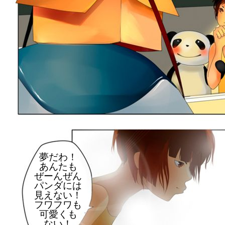
夢だわ！
あんたも
ぜーんぜん
パンダには
見えない！
フワフワも
可愛くも
ない！