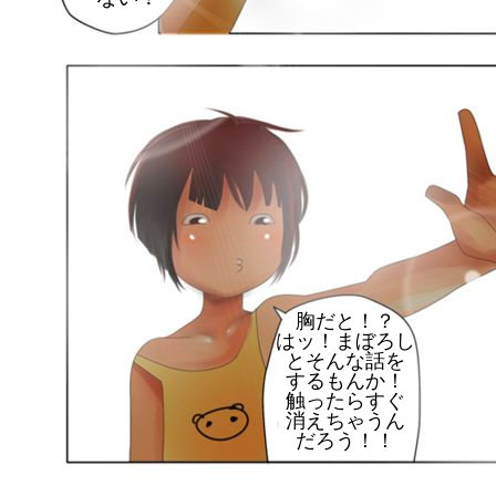
胸だと！？
はッ！まぼろし
とそんな話を
するもんか！
触ったらすぐ
消えちゃうん
だろう！！