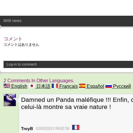
3606 views
コメント
コメントはありません
Log-in to comment
2 Comments In Other Languages.
English
日本語
Français
Español
Русский
Damned un Panda maléfique !!! Enfin,
41
celui-là montre sa vraie nature !
TroyB
02/02/2012 09:02:58