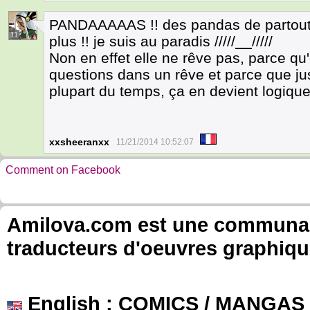
PANDAAAAAS !! des pandas de partout
11
plus !! je suis au paradis /////
__
/////
Non en effet elle ne rêve pas, parce q
questions dans un rêve et parce que jus
plupart du temps, ça en devient logiqu
xxsheeranxx
11/21/2014 10:52:07
Comment on Facebook
Amilova.com est une communauté
traducteurs d'oeuvres graphiqu
English
: COMICS / MANGAS