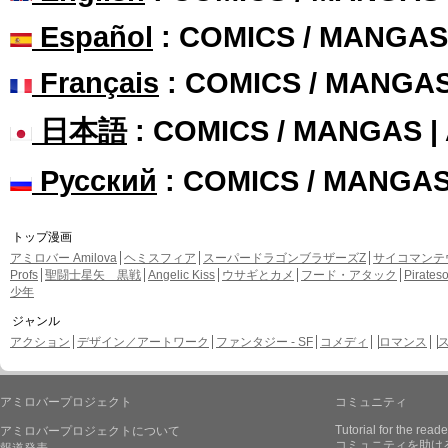
Español
: COMICS / MANGAS
Français
: COMICS / MANGA
日本語
: COMICS / MANGAS 
Русский
: COMICS / MANGA
トップ漫画
アミロバー Amilova
ヘミスフィア
スーパードラゴンブラザーズZ
サイコマンテ
Profs
聖闘士星矢 黒戦
Angelic Kiss
ウサギとカメ
フード・アタック
Pirate
少年
ジャンル
アクション
デザイン／アートワーク
ファンタジー - SF
コメディ
ロマンス
アミロバープロジェクト
コミュニティ
Tutorial for the reade
アミロバープロジェクトについて
コミュニティを助け