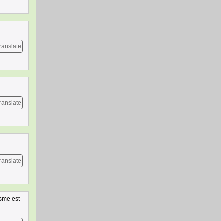
ranslate
ranslate
ranslate
isme est