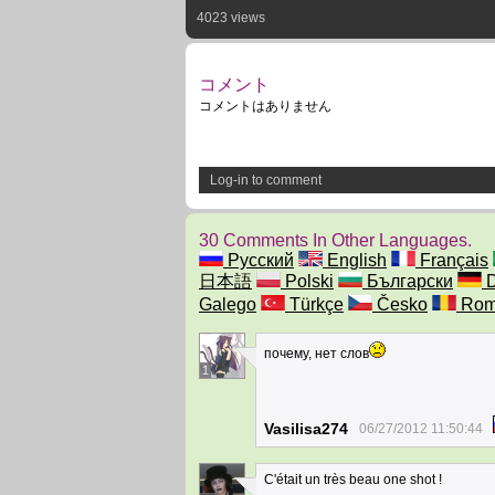
4023 views
コメント
コメントはありません
Log-in to comment
30 Comments In Other Languages.
Русский
English
Français
日本語
Polski
Български
D
Galego
Türkçe
Česko
Rom
почему, нет слов
1
Vasilisa274
06/27/2012 11:50:44
C'était un très beau one shot !