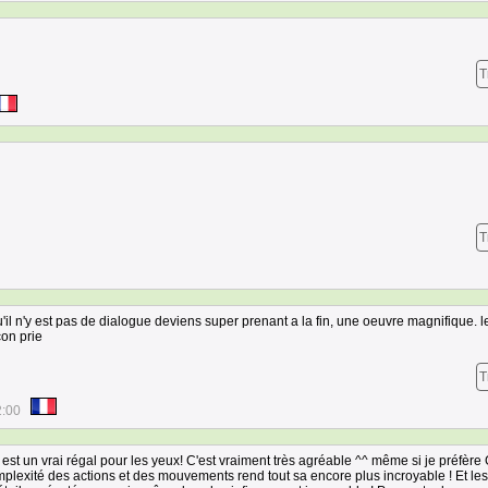
T
T
qu'il n'y est pas de dialogue deviens super prenant a la fin, une oeuvre magnifique. l
con prie
T
2:00
est un vrai régal pour les yeux! C'est vraiment très agréable ^^ même si je préfère
complexité des actions et des mouvements rend tout sa encore plus incroyable ! Et les