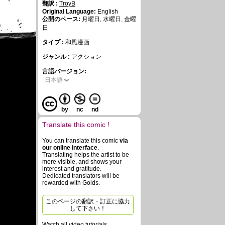
翻訳 :
TroyB
Original Language:
English
公開のペース:
月曜日, 水曜日, 金曜
日
タイプ :
和風漫画
ジャンル :
アクション
言語バージョン:
日本語
by
nc
nd
Translate this comic !
You can translate this comic
via
our online interface
.
Translating helps the artist to be
more visible, and shows your
interest and gratitude.
Dedicated translators will be
rewarded with Golds.
このページの翻訳・訂正に協力
して下さい！
Watch all video tutorials