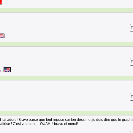
T
T
9
T
 j'ai adore! Bravo parce que tout repose sur ton dessin et je dois dire que le graph
trisé ! C'est vraiment ... OUAH !! bravo et merci!