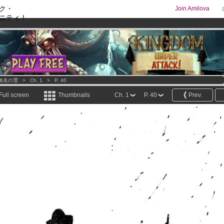
ク・
Join Amilova
ニティ！
comics & mangas!
.
os
per month !
Get membership now
無名の雪
>
Ch. 1
>
P. 40
Full screen
Thumbnails
Ch. 1
P. 40
Prev.