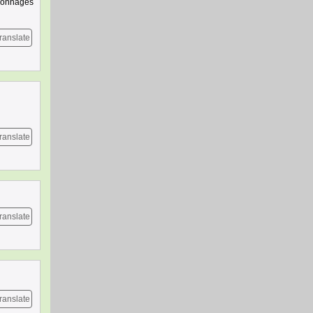
rsonnages
ranslate
ranslate
ranslate
ranslate