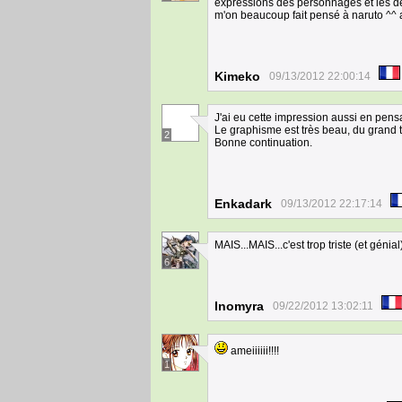
expressions des personnages et les dé
m'on beaucoup fait pensé à naruto ^^ a
Kimeko
09/13/2012 22:00:14
J'ai eu cette impression aussi en pens
Le graphisme est très beau, du grand tr
2
Bonne continuation.
Enkadark
09/13/2012 22:17:14
MAIS...MAIS...c'est trop triste (et génial
6
Inomyra
09/22/2012 13:02:11
ameiiiiii!!!!
1