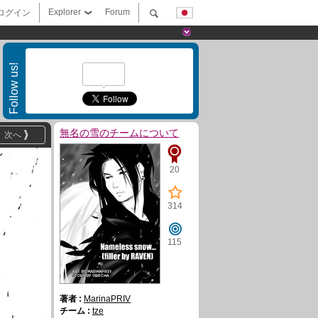
Explorer
Forum
ログイン
Follow us!
無名の雪のチームについて
次へ
20
314
115
著者 :
MarinaPRIV
チーム :
tze