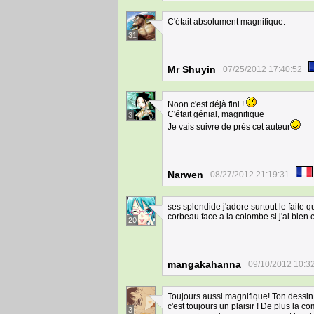
C'était absolument magnifique.
31
Mr Shuyin
07/25/2012 17:40:52
Noon c'est déjà fini !
C'était génial, magnifique
3
Je vais suivre de près cet auteur
Narwen
08/27/2012 21:19:31
ses splendide j'adore surtout le faite 
corbeau face a la colombe si j'ai bien 
20
mangakahanna
09/10/2012 10:3
Toujours aussi magnifique! Ton dessin 
c'est toujours un plaisir ! De plus la 
3