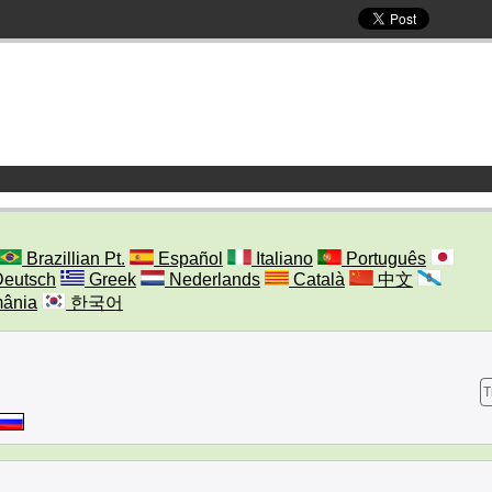
Brazillian Pt.
Español
Italiano
Português
eutsch
Greek
Nederlands
Català
中文
ânia
한국어
T