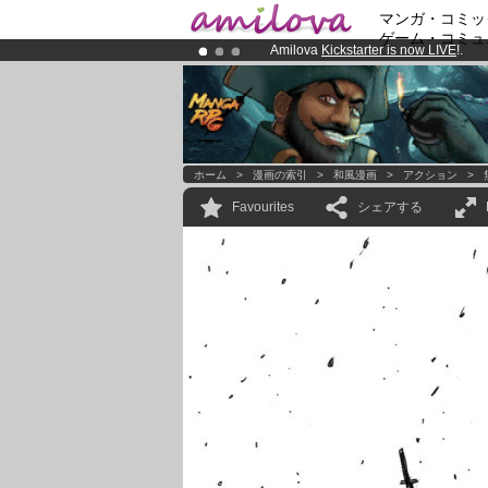
マンガ・コミッ
ゲーム・コミュ
Amilova
Kickstarter is now LIVE
!.
Already 100000
members
and 1000
Premium membership from
3.95 eur
ホーム
>
漫画の索引
>
和風漫画
>
アクション
>
Favourites
シェアする