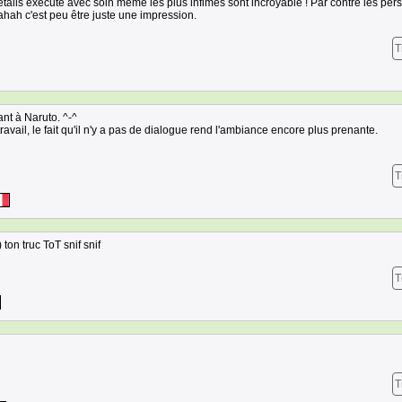
tails exécuté avec soin même les plus infimes sont incroyable ! Par contre les pe
hah c'est peu être juste une impression.
T
ant à Naruto. ^-^
avail, le fait qu'il n'y a pas de dialogue rend l'ambiance encore plus prenante.
T
) ton truc ToT snif snif
T
T