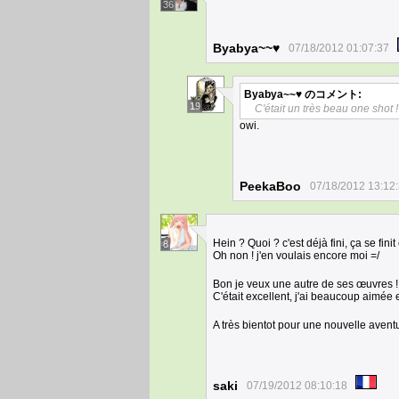
36
Byabya~~♥
07/18/2012 01:07:37
Byabya~~♥
のコメント:
19
C'était un très beau one shot !
owi.
PeekaBoo
07/18/2012 13:12
Hein ? Quoi ? c'est déjà fini, ça se fini
8
Oh non ! j'en voulais encore moi =/
Bon je veux une autre de ses œuvres 
C'était excellent, j'ai beaucoup aimée 
A très bientot pour une nouvelle avent
saki
07/19/2012 08:10:18