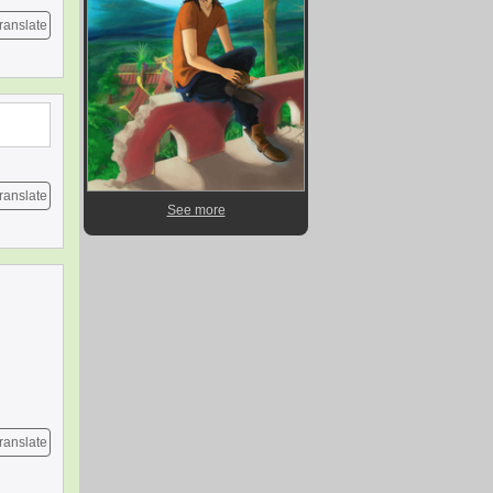
ranslate
ranslate
See more
ranslate