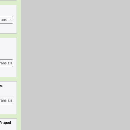
ranslate
ranslate
es
ranslate
 Graped