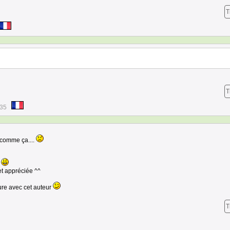
T
T
:35
t comme ça....
!
et appréciée ^^
ure avec cet auteur
T