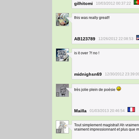
gilhitomi
10/03/2012 00:37:22
this was really great!!
1
AB123789
12/26/2012 22:08:53
is it over ?! no !
2
midnighsn69
12/30/2012 23:39:0
très jolie plein de poésie
1
Mailla
01/03/2013 20:46:54
Tout simplement magistral! Ah vraiment
vraiment impressionnant et plus que mai
17