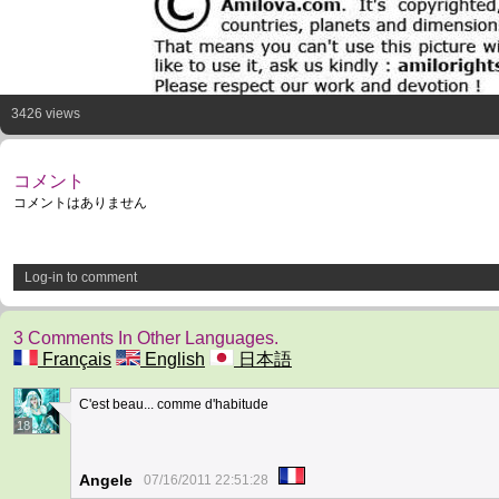
3426 views
コメント
コメントはありません
Log-in to comment
3 Comments In Other Languages.
Français
English
日本語
C'est beau... comme d'habitude
18
Angele
07/16/2011 22:51:28