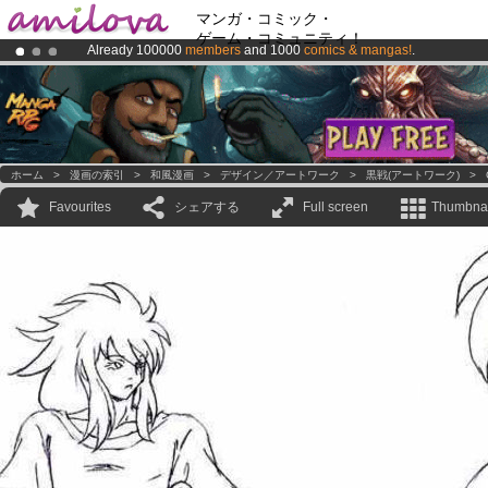
マンガ・コミック・
ゲーム・コミュニティ！
Already 100000
members
and 1000
comics & mangas!
.
Premium membership from
3.95 euros
per month !
Get membership
Amilova
Kickstarter is now LIVE
!.
ホーム
>
漫画の索引
>
和風漫画
>
デザイン／アートワーク
>
黒戦(アートワーク)
>
Favourites
シェアする
Full screen
Thumbnai