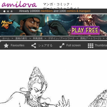
マンガ・コミック・
ゲーム・コミュニティ！
Already 100000
members
and 1000
comics & mangas!
.
Premium membership from
3.95 euros
per month !
Get membership
Amilova
Kickstarter is now LIVE
!.
ホーム
>
漫画の索引
>
和風漫画
>
デザイン／アートワーク
>
黒戦(アートワーク)
>
Favourites
シェアする
Full screen
Thumbnai