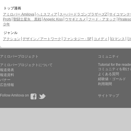
トップ漫画
アミロバー Amilova
ヘミスフィア
スーパードラゴンブラザーズZ
サイコマンテ
Profs
聖闘士星矢 黒戦
Angelic Kiss
ウサギとカメ
フード・アタック
Pirate
少年
ジャンル
アクション
デザイン／アートワーク
ファンタジー - SF
コメディ
ロマンス
アミロバープロジェクト
コミュニティ
Tutorial for the reade
アミロバープロジェクトについて
コミュニティを助け
報道発表
よくある質問
報道資料
経験値・ゴールド
バナー
利用期間
広告情報
Follow Amilova on
サイトマップ