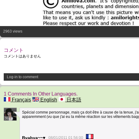
2963 views
コメント
コメントはありません
Log-in to comment
1 Comments In Other Languages.
Français
English
日本語
Spécial comme personnage, mais ça doit être à cause de la tenue, j'a
apparemment (vu que j'ai eu la même réaction sur les vêtements bagg
36
Byabya~~♥
08/01/2011 01:56:00