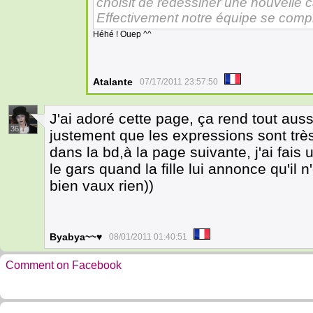
choisit de redessiner une nouvelle 
Effectivement notre équipe se complè
Héhé ! Ouep ^^
Atalante
07/17/2011 23:57:50
J'ai adoré cette page, ça rend tout aus
36
justement que les expressions sont très
dans la bd,à la page suivante, j'ai fais
le gars quand la fille lui annonce qu'il 
bien vaux rien))
Byabya~~♥
08/01/2011 01:40:51
Comment on Facebook