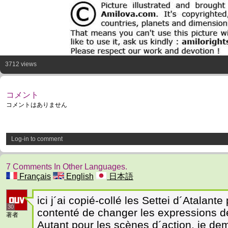
3712 views
コメント
コメントはありません
Log-in to comment
7 Comments In Other Languages.
Français
English
日本語
ici j´ai copié-collé les Settei d´Atalan
30
contenté de changer les expressions 
著者
Autant pour les scènes d´action, je dem