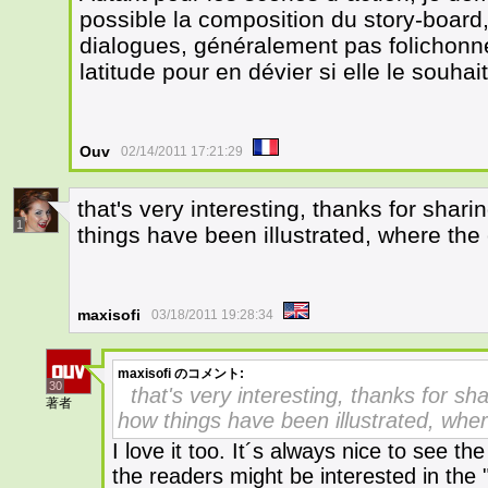
possible la composition du story-board
dialogues, généralement pas folichonne
latitude pour en dévier si elle le souhai
Ouv
02/14/2011 17:21:29
that's very interesting, thanks for shari
1
things have been illustrated, where the
maxisofi
03/18/2011 19:28:34
maxisofi
のコメント:
30
that's very interesting, thanks for sha
著者
how things have been illustrated, whe
I love it too. It´s always nice to see t
the readers might be interested in the