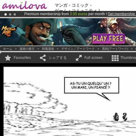
マンガ・コミック・
ゲーム・コミュニティ！
Premium membership from
3.95 euros
per month !
Get membership
Already 100000
members
and 1000
comics & mangas!
.
Amilova
Kickstarter is now LIVE
!.
ホーム
>
漫画の索引
>
和風漫画
>
デザイン／アートワーク
>
黒戦(アートワーク)
>
Favourites
シェアする
Full screen
Thumbnai