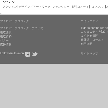
ジャンル
アクション
デザイン／アートワーク
ファンタジー - SF
コメディ
ロマンス
アミロバープロジェクト
コミュニティ
Tutorial for the reade
アミロバープロジェクトについて
コミュニティを助け
報道発表
よくある質問
報道資料
経験値・ゴールド
バナー
利用期間
広告情報
Follow Amilova on
サイトマップ