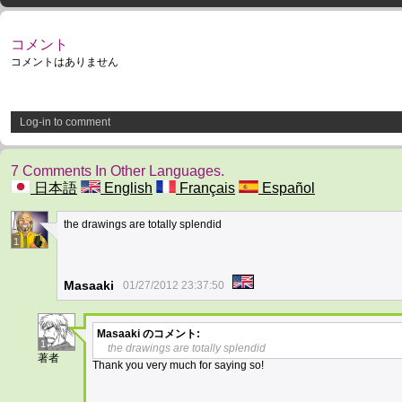
コメント
コメントはありません
Log-in to comment
7 Comments In Other Languages.
日本語
English
Français
Español
the drawings are totally splendid
1
Masaaki
01/27/2012 23:37:50
Masaaki
のコメント:
1
the drawings are totally splendid
著者
Thank you very much for saying so!