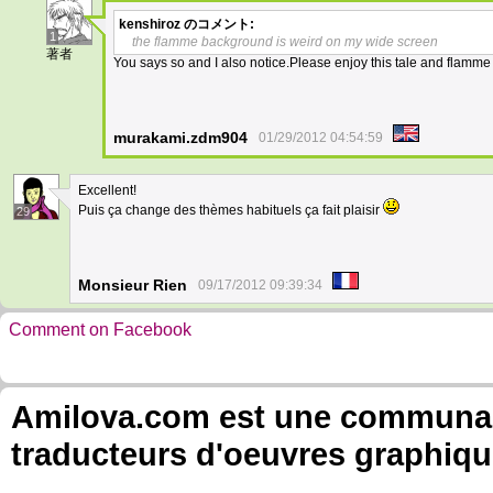
kenshiroz
のコメント:
1
the flamme background is weird on my wide screen
著者
You says so and I also notice.Please enjoy this tale and flamme
murakami.zdm904
01/29/2012 04:54:59
Excellent!
Puis ça change des thèmes habituels ça fait plaisir
29
Monsieur Rien
09/17/2012 09:39:34
Comment on Facebook
Amilova.com est une communauté
traducteurs d'oeuvres graphiqu