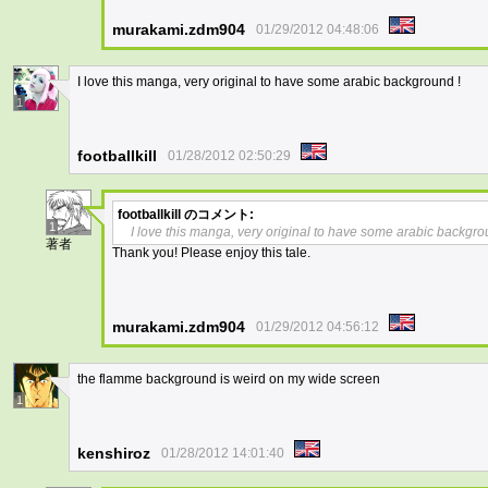
murakami.zdm904
01/29/2012 04:48:06
I love this manga, very original to have some arabic background !
1
footballkill
01/28/2012 02:50:29
footballkill
のコメント:
1
I love this manga, very original to have some arabic backgro
著者
Thank you! Please enjoy this tale.
murakami.zdm904
01/29/2012 04:56:12
the flamme background is weird on my wide screen
1
kenshiroz
01/28/2012 14:01:40