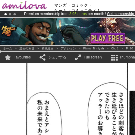
マンガ・コミック・
ゲーム・コミュニティ！
Premium membership from
3.95 euros
per month !
Get membership
Amilova
Kickstarter is now LIVE
!.
Already 100000
members
and 1000
comics & mangas!
.
ホーム
>
漫画の索引
>
和風漫画
>
アクション
>
Flame Jinniyah
>
Ch. 1
>
P. 10
Favourites
シェアする
Full screen
Thumbnai